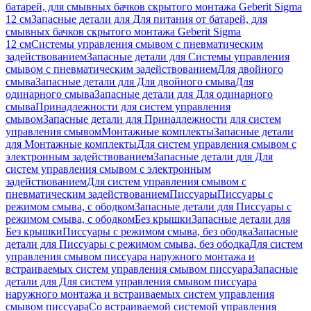
батарей, для смывных бачков скрытого монтажа Geberit Sigma
12 см
Запасные детали для Для питания от батарей, для
смывных бачков скрытого монтажа Geberit Sigma
12 см
Системы управления смывом с пневматическим
задействованием
Запасные детали для Системы управления
смывом с пневматическим задействованием
Для двойного
смыва
Запасные детали для Для двойного смыва
Для
одинарного смыва
Запасные детали для Для одинарного
смыва
Принадлежности для систем управления
смывом
Запасные детали для Принадлежности для систем
управления смывом
Монтажные комплекты
Запасные детали
для Монтажные комплекты
Для систем управления смывом с
электронным задействованием
Запасные детали для Для
систем управления смывом с электронным
задействованием
Для систем управления смывом с
пневматическим задействованием
Писсуары
Писсуары с
режимом смыва, с ободком
Запасные детали для Писсуары с
режимом смыва, с ободком
Без крышки
Запасные детали для
Без крышки
Писсуары с режимом смыва, без ободка
Запасные
детали для Писсуары с режимом смыва, без ободка
Для систем
управления смывом писсуара наружного монтажа и
встраиваемых систем управления смывом писсуара
Запасные
детали для Для систем управления смывом писсуара
наружного монтажа и встраиваемых систем управления
смывом писсуара
Со встраиваемой системой управления