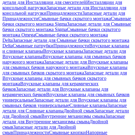
детали для Инсталляции для смесителей
Инсталляции для
консольной нагрузки
Запасные детали для Инсталляции для
консольной нагрузки
Принадлежности
Запасные детали для
Принадлежности
Смывные бачки скрытого монтажа
Смывные
бачки скрытого монтажа Sigma
Запасные детали для Смывные
бачки скрытого монтажа Sigma
Смывные бачки скрытого
монтажа Omega
Смывные бачки скрытого монтажа
Delta
Запасные детали для Смывные бачки скрытого монтажа
Delta
Смывные патрубки
Принадлежности
Впускные клапаны
и сливные клапаны
Впускные клапаны
Запасные детали для
Впускные клапаны
Впускные клапаны для смывных бачков
наружного монтажа
Запасные детали для Впускные клапаны
для смывных бачков наружного монтажа
Впускные клапаны
для смывных бачков скрытого монтажа
Запасные детали для
Впускные клапаны для смывных бачков скрытого
монтажа
Впускные клапаны для керамических
бачков
Запасные детали для Впускные клапаны для
керамических бачков
Впускные клапаны для смывных бачков
универсальные
Запасные детали для Впускные клапаны для
смывных бачков универсальные
Сливные клапаны
Запасные
детали для Сливные клапаны
Двойной смыв
Запасные детали
для Двойной смыв
Внутренние механизмы смыва
Запасные
детали для Внутренние механизмы смыва
Двойной
смыв
Запасные детали для Двойной
смыв
Принадлежности
Смывные кнопки
Напорные