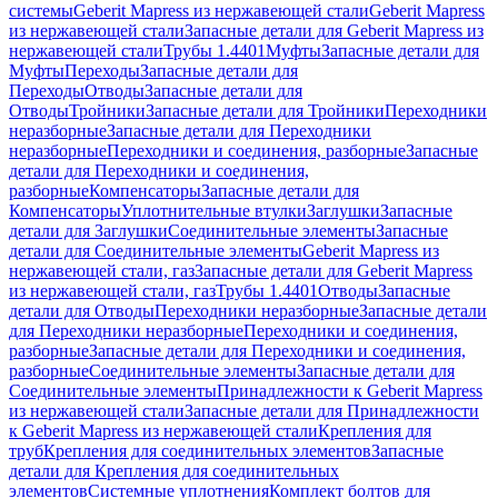
системы
Geberit Mapress из нержавеющей стали
Geberit Mapress
из нержавеющей стали
Запасные детали для Geberit Mapress из
нержавеющей стали
Трубы 1.4401
Муфты
Запасные детали для
Муфты
Переходы
Запасные детали для
Переходы
Отводы
Запасные детали для
Отводы
Тройники
Запасные детали для Тройники
Переходники
неразборные
Запасные детали для Переходники
неразборные
Переходники и соединения, разборные
Запасные
детали для Переходники и соединения,
разборные
Компенсаторы
Запасные детали для
Компенсаторы
Уплотнительные втулки
Заглушки
Запасные
детали для Заглушки
Соединительные элементы
Запасные
детали для Соединительные элементы
Geberit Mapress из
нержавеющей стали, газ
Запасные детали для Geberit Mapress
из нержавеющей стали, газ
Трубы 1.4401
Отводы
Запасные
детали для Отводы
Переходники неразборные
Запасные детали
для Переходники неразборные
Переходники и соединения,
разборные
Запасные детали для Переходники и соединения,
разборные
Соединительные элементы
Запасные детали для
Соединительные элементы
Принадлежности к Geberit Mapress
из нержавеющей стали
Запасные детали для Принадлежности
к Geberit Mapress из нержавеющей стали
Крепления для
труб
Крепления для соединительных элементов
Запасные
детали для Крепления для соединительных
элементов
Системные уплотнения
Комплект болтов для