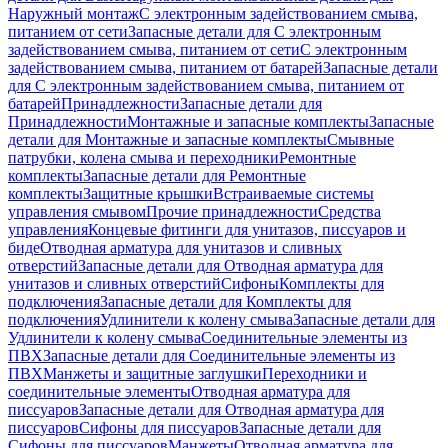
Наружный монтаж
С электронным задействованием смыва,
питанием от сети
Запасные детали для С электронным
задействованием смыва, питанием от сети
С электронным
задействованием смыва, питанием от батарей
Запасные детали
для С электронным задействованием смыва, питанием от
батарей
Принадлежности
Запасные детали для
Принадлежности
Монтажные и запасные комплекты
Запасные
детали для Монтажные и запасные комплекты
Смывные
патрубки, колена смыва и переходники
Ремонтные
комплекты
Запасные детали для Ремонтные
комплекты
Защитные крышки
Встраиваемые системы
управления смывом
Прочие принадлежности
Средства
управления
Концевые фитинги для унитазов, писсуаров и
биде
Отводная арматура для унитазов и сливных
отверстий
Запасные детали для Отводная арматура для
унитазов и сливных отверстий
Сифоны
Комплекты для
подключения
Запасные детали для Комплекты для
подключения
Удлинители к колену смыва
Запасные детали для
Удлинители к колену смыва
Соединительные элементы из
ПВХ
Запасные детали для Соединительные элементы из
ПВХ
Манжеты и защитные заглушки
Переходники и
соединительные элементы
Отводная арматура для
писсуаров
Запасные детали для Отводная арматура для
писсуаров
Cифоны для писсуаров
Запасные детали для
Cифоны для писсуаров
Манжеты
Отводная арматура для