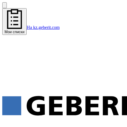
На kz.geberit.com
Мои списки