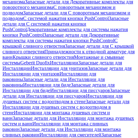
механизма
Запасные детали для Декоративные комплекты для
поворотного механизма
С поворотным механизмом и
подводом
Запасные детали для С поворотным механизмом и
подводом
С системой нажатия кнопки PushControl
Запасные
детали для С системой нажатия кнопки
PushControl
Декоративные комплекты для системы нажатия
кнопки PushControl
Запасные детали для Декоративные
комплекты для системы нажатия кнопки PushControl
С
крышкой сливного отверстия
Запасные детали для С крышкой
сливного отверстия
Принадлежности к отводной арматуре для
ванн
Крышки сливного отверстия
Монтажные и смывные
системы
Geberit Duofix
Инсталляции
Запасные детали для
Инсталляции
Инсталляции для унитазов
Запасные детали для
Инсталляции для унитазов
Инсталляции для
раковины
Запасные детали для Инсталляции для
раковины
Инсталляции для биде
Запасные детали для
Инсталляции для биде
Инсталляции для писсуаров
Запасные
детали для Инсталляции для писсуаров
Инсталляции для
душевых систем с водоотводом в стене
Запасные детали для
Инсталляции для душевых систем с водоотводом в
стене
Инсталляции для монтажа душевых систем и
ванн
Запасные детали для Инсталляции для монтажа душевых
систем и ванн
Инсталляции для монтажа сливных
раковин
Запасные детали для Инсталляции для монтажа
сливных раковин
Инсталляции для смесителей
Запасные