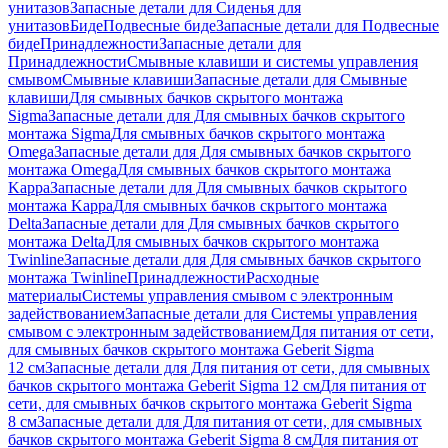
унитазов
Запасные детали для Сиденья для
унитазов
Биде
Подвесные биде
Запасные детали для Подвесные
биде
Принадлежности
Запасные детали для
Принадлежности
Смывные клавиши и системы управления
смывом
Смывные клавиши
Запасные детали для Смывные
клавиши
Для смывных бачков скрытого монтажа
Sigma
Запасные детали для Для смывных бачков скрытого
монтажа Sigma
Для смывных бачков скрытого монтажа
Omega
Запасные детали для Для смывных бачков скрытого
монтажа Omega
Для смывных бачков скрытого монтажа
Kappa
Запасные детали для Для смывных бачков скрытого
монтажа Kappa
Для смывных бачков скрытого монтажа
Delta
Запасные детали для Для смывных бачков скрытого
монтажа Delta
Для смывных бачков скрытого монтажа
Twinline
Запасные детали для Для смывных бачков скрытого
монтажа Twinline
Принадлежности
Расходные
материалы
Системы управления смывом с электронным
задействованием
Запасные детали для Системы управления
смывом с электронным задействованием
Для питания от сети,
для смывных бачков скрытого монтажа Geberit Sigma
12 см
Запасные детали для Для питания от сети, для смывных
бачков скрытого монтажа Geberit Sigma 12 см
Для питания от
сети, для смывных бачков скрытого монтажа Geberit Sigma
8 см
Запасные детали для Для питания от сети, для смывных
бачков скрытого монтажа Geberit Sigma 8 см
Для питания от