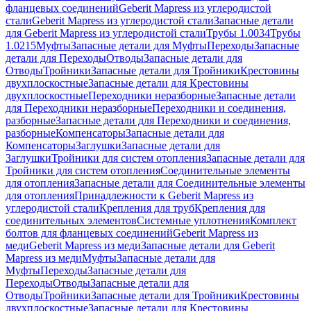
фланцевых соединений
Geberit Mapress из углеродистой
стали
Geberit Mapress из углеродистой стали
Запасные детали
для Geberit Mapress из углеродистой стали
Трубы 1.0034
Трубы
1.0215
Муфты
Запасные детали для Муфты
Переходы
Запасные
детали для Переходы
Отводы
Запасные детали для
Отводы
Тройники
Запасные детали для Тройники
Крестовины
двухплоскостные
Запасные детали для Крестовины
двухплоскостные
Переходники неразборные
Запасные детали
для Переходники неразборные
Переходники и соединения,
разборные
Запасные детали для Переходники и соединения,
разборные
Компенсаторы
Запасные детали для
Компенсаторы
Заглушки
Запасные детали для
Заглушки
Тройники для систем отопления
Запасные детали для
Тройники для систем отопления
Соединительные элементы
для отопления
Запасные детали для Соединительные элементы
для отопления
Принадлежности к Geberit Mapress из
углеродистой стали
Крепления для труб
Крепления для
соединительных элементов
Системные уплотнения
Комплект
болтов для фланцевых соединений
Geberit Mapress из
меди
Geberit Mapress из меди
Запасные детали для Geberit
Mapress из меди
Муфты
Запасные детали для
Муфты
Переходы
Запасные детали для
Переходы
Отводы
Запасные детали для
Отводы
Тройники
Запасные детали для Тройники
Крестовины
двухплоскостные
Запасные детали для Крестовины