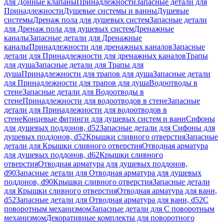
для Донные клапаны
Принадлежности
Запасные детали для
Принадлежности
Душевые системы и ванны
Душевые
системы
Дренаж пола для душевых систем
Запасные детали
для Дренаж пола для душевых систем
Дренажные
каналы
Запасные детали для Дренажные
каналы
Принадлежности для дренажных каналов
Запасные
детали для Принадлежности для дренажных каналов
Трапы
для душа
Запасные детали для Трапы для
душа
Принадлежности для трапов для душа
Запасные детали
для Принадлежности для трапов для душа
Водоотводы в
стене
Запасные детали для Водоотводы в
стене
Принадлежности для водоотводов в стене
Запасные
детали для Принадлежности для водоотводов в
стене
Концевые фитинги для душевых систем и ванн
Сифоны
для душевых поддонов, d52
Запасные детали для Сифоны для
душевых поддонов, d52
Крышки сливного отверстия
Запасные
детали для Крышки сливного отверстия
Отводная арматура
для душевых поддонов, d62
Крышки сливного
отверстия
Отводная арматура для душевых поддонов,
d90
Запасные детали для Отводная арматура для душевых
поддонов, d90
Крышки сливного отверстия
Запасные детали
для Крышки сливного отверстия
Отводная арматура для ванн,
d52
Запасные детали для Отводная арматура для ванн, d52
С
поворотным механизмом
Запасные детали для С поворотным
механизмом
Декоративные комплекты для поворотного