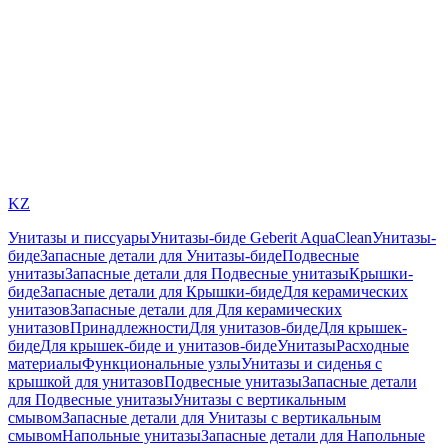
KZ
Унитазы и писсуары
Унитазы-биде Geberit AquaClean
Унитазы-
биде
Запасные детали для Унитазы-биде
Подвесные
унитазы
Запасные детали для Подвесные унитазы
Крышки-
биде
Запасные детали для Крышки-биде
Для керамических
унитазов
Запасные детали для Для керамических
унитазов
Принадлежности
Для унитазов-биде
Для крышек-
биде
Для крышек-биде и унитазов-биде
Унитазы
Расходные
материалы
Функциональные узлы
Унитазы и сиденья с
крышкой для унитазов
Подвесные унитазы
Запасные детали
для Подвесные унитазы
Унитазы с вертикальным
смывом
Запасные детали для Унитазы с вертикальным
смывом
Напольные унитазы
Запасные детали для Напольные