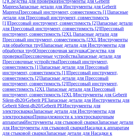
[2]
Средства для проверки
Инструменты для Geberit
Mapress
Запасные детали для Инструменты для Geberit
Mapress
Прессовый инструмент, совместимость [1]
Запасные
детали для Прессовый инструмент, совместимость
[1]
Прессовый инструмент, совместимость [2]
Запасные детали
для Прессовый инструмент, совместимость [2]
Прессовый
инструмент, совместимость [2XL]
Запасные детали для
Прессовый инструмент, совместимость [2XL]
Инструменты
для обработки труб
Запасные детали для Инструменты для
обработки труб
Опрессовочная заглушка
Средства для
проверки
Прессовочные устройства
Запасные детали для
Прессовочные устройства
Прессовый инструмент,
совместимость [1]
Запасные детали для Прессовый
инструмент, совместимость [1]
Прессовый инструмент,
совместимость [2]
Запасные детали для Прессовый
инструмент, совместимость [2]
Прессовый инструмент,
совместимость [2XL]
Запасные детали для Прессовый
инструмент, совместимость [2XL]
Инструменты для Geberit
Silent-db20/Geberit PE
Запасные детали для Инструменты для
Geberit Silent-db20/Geberit PE
Инструменты для
электросварки
Запасные детали для Инструменты для
электросварки
Принадлежности к электросварочным
аппаратам
Инструменты для стыковой сварки
Запасные детали
для Инструменты для стыковой сварки
Насадки к аппаратам
для стыковой сварки
Запасные детали для Насадки к