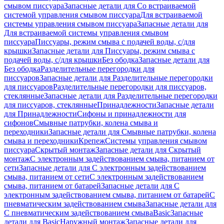
смывом писсуара
Запасные детали для Со встраиваемой
системой управления смывом писсуара
Для встраиваемой
системы управления смывом писсуара
Запасные детали для
Для встраиваемой системы управления смывом
писсуара
Писсуары, режим смыва с подачей воды, с/для
крышки
Запасные детали для Писсуары, режим смыва с
подачей воды, с/для крышки
Без ободка
Запасные детали для
Без ободка
Разделительные перегородки для
писсуаров
Запасные детали для Разделительные перегородки
для писсуаров
Разделительные перегородки для писсуаров,
стеклянные
Запасные детали для Разделительные перегородки
для писсуаров, стеклянные
Принадлежности
Запасные детали
для Принадлежности
Сифоны и принадлежности для
сифонов
Смывные патрубки, колена смыва и
переходники
Запасные детали для Смывные патрубки, колена
смыва и переходники
Крепеж
Системы управления смывом
писсуара
Скрытый монтаж
Запасные детали для Скрытый
монтаж
С электронным задействованием смыва, питанием от
сети
Запасные детали для С электронным задействованием
смыва, питанием от сети
С электронным задействованием
смыва, питанием от батарей
Запасные детали для С
электронным задействованием смыва, питанием от батарей
С
пневматическим задействованием смыва
Запасные детали для
С пневматическим задействованием смыва
Basic
Запасные
детали для Basic
Наружный монтаж
Запасные детали для