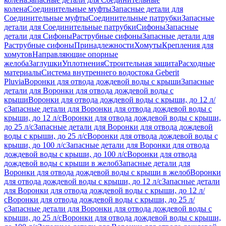
колена
Соединительные муфты
Запасные детали для
Соединительные муфты
Соединительные патрубки
Запасные
детали для Соединительные патрубки
Сифоны
Запасные
детали для Сифоны
Раструбные сифоны
Запасные детали для
Раструбные сифоны
Принадлежности
Хомуты
Крепления для
хомутов
Направляющие опорные
желоба
Заглушки
Уплотнения
Строительная защита
Расходные
материалы
Система внутреннего водостока Geberit
Pluvia
Воронки для отвода дождевой воды с крыши
Запасные
детали для Воронки для отвода дождевой воды с
крыши
Воронки для отвода дождевой воды с крыши, до 12 л/
с
Запасные детали для Воронки для отвода дождевой воды с
крыши, до 12 л/с
Воронки для отвода дождевой воды с крыши,
до 25 л/с
Запасные детали для Воронки для отвода дождевой
воды с крыши, до 25 л/с
Воронки для отвода дождевой воды с
крыши, до 100 л/с
Запасные детали для Воронки для отвода
дождевой воды с крыши, до 100 л/с
Воронки для отвода
дождевой воды с крыши в желоб
Запасные детали для
Воронки для отвода дождевой воды с крыши в желоб
Воронки
для отвода дождевой воды с крыши, до 12 л/с
Запасные детали
для Воронки для отвода дождевой воды с крыши, до 12 л/
с
Воронки для отвода дождевой воды с крыши, до 25 л/
с
Запасные детали для Воронки для отвода дождевой воды с
крыши, до 25 л/с
Воронки для отвода дождевой воды с крыши,