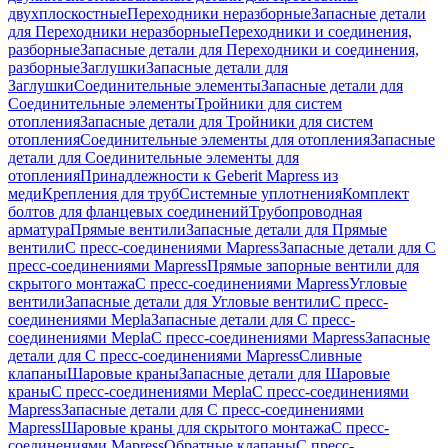
двухплоскостные
Переходники неразборные
Запасные детали
для Переходники неразборные
Переходники и соединения,
разборные
Запасные детали для Переходники и соединения,
разборные
Заглушки
Запасные детали для
Заглушки
Соединительные элементы
Запасные детали для
Соединительные элементы
Тройники для систем
отопления
Запасные детали для Тройники для систем
отопления
Соединительные элементы для отопления
Запасные
детали для Соединительные элементы для
отопления
Принадлежности к Geberit Mapress из
меди
Крепления для труб
Системные уплотнения
Комплект
болтов для фланцевых соединений
Трубопроводная
арматура
Прямые вентили
Запасные детали для Прямые
вентили
С пресс-соединениями Mapress
Запасные детали для С
пресс-соединениями Mapress
Прямые запорные вентили для
скрытого монтажа
С пресс-соединениями Mapress
Угловые
вентили
Запасные детали для Угловые вентили
С пресс-
соединениями Mepla
Запасные детали для С пресс-
соединениями Mepla
С пресс-соединениями Mapress
Запасные
детали для С пресс-соединениями Mapress
Сливные
клапаны
Шаровые краны
Запасные детали для Шаровые
краны
С пресс-соединениями Mepla
С пресс-соединениями
Mapress
Запасные детали для С пресс-соединениями
Mapress
Шаровые краны для скрытого монтажа
С пресс-
соединениями Mapress
Обратные клапаны
С пресс-