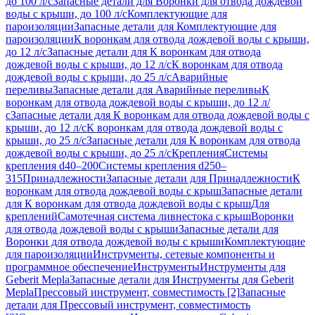
до 100 л/с
Запасные детали для Воронки для отвода дождевой
воды с крыши, до 100 л/с
Комплектующие для
пароизоляции
Запасные детали для Комплектующие для
пароизоляции
К воронкам для отвода дождевой воды с крыши,
до 12 л/с
Запасные детали для К воронкам для отвода
дождевой воды с крыши, до 12 л/с
К воронкам для отвода
дождевой воды с крыши, до 25 л/с
Аварийные
переливы
Запасные детали для Аварийные переливы
К
воронкам для отвода дождевой воды с крыши, до 12 л/
с
Запасные детали для К воронкам для отвода дождевой воды с
крыши, до 12 л/с
К воронкам для отвода дождевой воды с
крыши, до 25 л/с
Запасные детали для К воронкам для отвода
дождевой воды с крыши, до 25 л/с
Крепления
Системы
крепления d40–200
Системы крепления d250–
315
Принадлежности
Запасные детали для Принадлежности
К
воронкам для отвода дождевой воды с крыш
Запасные детали
для К воронкам для отвода дождевой воды с крыш
Для
креплений
Самотечная система ливнестока с крыш
Воронки
для отвода дождевой воды с крыши
Запасные детали для
Воронки для отвода дождевой воды с крыши
Комплектующие
для пароизоляции
Инструменты, сетевые компоненты и
программное обеспечение
Инструменты
Инструменты для
Geberit Mepla
Запасные детали для Инструменты для Geberit
Mepla
Прессовый инструмент, совместимость [2]
Запасные
детали для Прессовый инструмент, совместимость