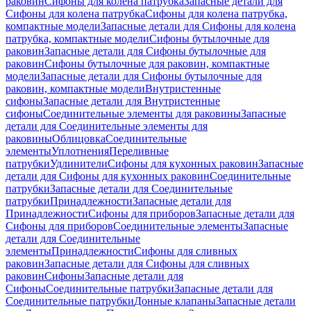
раковин
Сифоны для колена патрубка
Запасные детали для
Сифоны для колена патрубка
Сифоны для колена патрубка,
компактные модели
Запасные детали для Сифоны для колена
патрубка, компактные модели
Сифоны бутылочные для
раковин
Запасные детали для Сифоны бутылочные для
раковин
Сифоны бутылочные для раковин, компактные
модели
Запасные детали для Сифоны бутылочные для
раковин, компактные модели
Внутристенные
сифоны
Запасные детали для Внутристенные
сифоны
Соединительные элементы для раковины
Запасные
детали для Соединительные элементы для
раковины
Облицовка
Соединительные
элементы
Уплотнения
Переливные
патрубки
Удлинители
Сифоны для кухонных раковин
Запасные
детали для Сифоны для кухонных раковин
Соединительные
патрубки
Запасные детали для Соединительные
патрубки
Принадлежности
Запасные детали для
Принадлежности
Сифоны для приборов
Запасные детали для
Сифоны для приборов
Соединительные элементы
Запасные
детали для Соединительные
элементы
Принадлежности
Сифоны для сливных
раковин
Запасные детали для Сифоны для сливных
раковин
Сифоны
Запасные детали для
Сифоны
Соединительные патрубки
Запасные детали для
Соединительные патрубки
Донные клапаны
Запасные детали