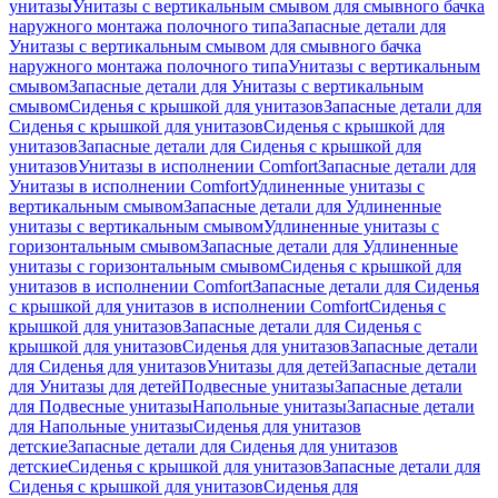
унитазы
Унитазы с вертикальным смывом для смывного бачка
наружного монтажа полочного типа
Запасные детали для
Унитазы с вертикальным смывом для смывного бачка
наружного монтажа полочного типа
Унитазы с вертикальным
смывом
Запасные детали для Унитазы с вертикальным
смывом
Сиденья с крышкой для унитазов
Запасные детали для
Сиденья с крышкой для унитазов
Сиденья с крышкой для
унитазов
Запасные детали для Сиденья с крышкой для
унитазов
Унитазы в исполнении Comfort
Запасные детали для
Унитазы в исполнении Comfort
Удлиненные унитазы с
вертикальным смывом
Запасные детали для Удлиненные
унитазы с вертикальным смывом
Удлиненные унитазы с
горизонтальным смывом
Запасные детали для Удлиненные
унитазы с горизонтальным смывом
Сиденья с крышкой для
унитазов в исполнении Comfort
Запасные детали для Сиденья
с крышкой для унитазов в исполнении Comfort
Сиденья с
крышкой для унитазов
Запасные детали для Сиденья с
крышкой для унитазов
Сиденья для унитазов
Запасные детали
для Сиденья для унитазов
Унитазы для детей
Запасные детали
для Унитазы для детей
Подвесные унитазы
Запасные детали
для Подвесные унитазы
Напольные унитазы
Запасные детали
для Напольные унитазы
Сиденья для унитазов
детские
Запасные детали для Сиденья для унитазов
детские
Сиденья с крышкой для унитазов
Запасные детали для
Сиденья с крышкой для унитазов
Сиденья для