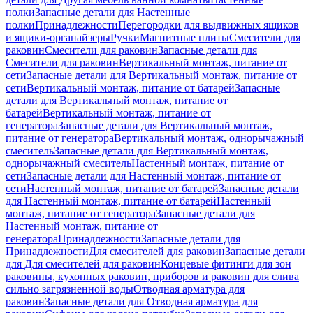
полки
Запасные детали для Настенные
полки
Принадлежности
Перегородки для выдвижных ящиков
и ящики-органайзеры
Ручки
Магнитные плиты
Смесители для
раковин
Смесители для раковин
Запасные детали для
Смесители для раковин
Вертикальный монтаж, питание от
сети
Запасные детали для Вертикальный монтаж, питание от
сети
Вертикальный монтаж, питание от батарей
Запасные
детали для Вертикальный монтаж, питание от
батарей
Вертикальный монтаж, питание от
генератора
Запасные детали для Вертикальный монтаж,
питание от генератора
Вертикальный монтаж, однорычажный
смеситель
Запасные детали для Вертикальный монтаж,
однорычажный смеситель
Настенный монтаж, питание от
сети
Запасные детали для Настенный монтаж, питание от
сети
Настенный монтаж, питание от батарей
Запасные детали
для Настенный монтаж, питание от батарей
Настенный
монтаж, питание от генератора
Запасные детали для
Настенный монтаж, питание от
генератора
Принадлежности
Запасные детали для
Принадлежности
Для смесителей для раковин
Запасные детали
для Для смесителей для раковин
Концевые фитинги для зон
раковины, кухонных раковин, приборов и раковин для слива
сильно загрязненной воды
Отводная арматура для
раковин
Запасные детали для Отводная арматура для