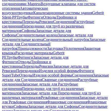
соединениями Mapress
Воздушные клапаны для систем
отопления
Автоматические
воздухоотводчики
Канализационные системы здания
Geberit
Silent-PP
Трубы
Фитинги
Отводы
Тройники и
крестовины
Переходы
Ревизии
Соединения
Раструбные
соединения
Переходники для труб из различных
материалов
Сифоны
Запасные детали для
Сифоны
Соединительные колена
Запасные детали для
Соединительные колена
Соединительный патрубок
Запасные
детали для Соединительный
патрубок
Принадлежности
Заглушки
Уплотнения
Защитная
крышка
Расходные материалы
Geberit
PE
Трубы
Фитинги
Запасные детали для
Фитинги
Отводы
Тройники и
крестовины
Переходы
Ревизии
Запасные детали для
Ревизии
Переходники
Изделия особой формы
Фитинги
SuperTube
Отводы
Изделия особой формы
Соединения
Запасные
детали для Соединения
Сварные соединения
Раструбные
соединения
Запасные детали для Раструбные
соединения
Переходники для труб из различных
материалов
Запасные детали для Переходники для труб из
различных материалов
Резьбовые соединения
Запасные детали
для Резьбовые соединения
Фланцевые соединения
Фланцевые
втулки
Сифоны
Запасные детали для Сифоны
Соединительные
колена
Запасные детали для Соединительные