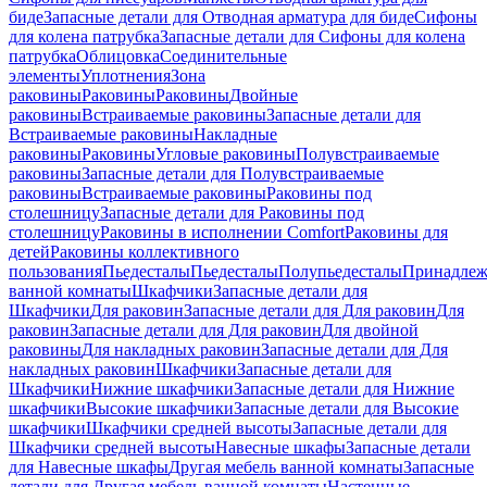
биде
Запасные детали для Отводная арматура для биде
Сифоны
для колена патрубка
Запасные детали для Сифоны для колена
патрубка
Облицовка
Соединительные
элементы
Уплотнения
Зона
раковины
Раковины
Раковины
Двойные
раковины
Встраиваемые раковины
Запасные детали для
Встраиваемые раковины
Накладные
раковины
Раковины
Угловые раковины
Полувстраиваемые
раковины
Запасные детали для Полувстраиваемые
раковины
Встраиваемые раковины
Раковины под
столешницу
Запасные детали для Раковины под
столешницу
Раковины в исполнении Comfort
Pаковины для
детей
Раковины коллективного
пользования
Пьедесталы
Пьедесталы
Полупьедесталы
Принадлеж
ванной комнаты
Шкафчики
Запасные детали для
Шкафчики
Для раковин
Запасные детали для Для раковин
Для
раковин
Запасные детали для Для раковин
Для двойной
раковины
Для накладных pаковин
Запасные детали для Для
накладных pаковин
Шкафчики
Запасные детали для
Шкафчики
Нижние шкафчики
Запасные детали для Нижние
шкафчики
Высокие шкафчики
Запасные детали для Высокие
шкафчики
Шкафчики средней высоты
Запасные детали для
Шкафчики средней высоты
Навесные шкафы
Запасные детали
для Навесные шкафы
Другая мебель ванной комнаты
Запасные
детали для Другая мебель ванной комнаты
Настенные