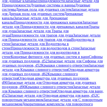
для Донные клапаны
Принадлежности
Запасные детали для
Принадлежности
Душевые системы и ванны
Душевые
системы
Дренаж пола для душевых систем
Запасные детали
для Дренаж пола для душевых систем
Дренажные
каналы
Запасные детали для Дренажные
каналы
Принадлежности для дренажных каналов
Запасные
детали для Принадлежности для дренажных каналов
Трапы
для душа
Запасные детали для Трапы для
душа
Принадлежности для трапов для душа
Запасные детали
для Принадлежности для трапов для душа
Водоотводы в
стене
Запасные детали для Водоотводы в
стене
Принадлежности для водоотводов в стене
Запасные
детали для Принадлежности для водоотводов в
стене
Концевые фитинги для душевых систем и ванн
Сифоны
для душевых поддонов, d52
Запасные детали для Сифоны для
душевых поддонов, d52
Крышки сливного отверстия
Запасные
детали для Крышки сливного отверстия
Отводная арматура
для душевых поддонов, d62
Крышки сливного
отверстия
Отводная арматура для душевых поддонов,
d90
Запасные детали для Отводная арматура для душевых
поддонов, d90
Крышки сливного отверстия
Запасные детали
для Крышки сливного отверстия
Отводная арматура для ванн,
d52
Запасные детали для Отводная арматура для ванн, d52
С
поворотным механизмом
Запасные детали для С поворотным
механизмом
Декоративные комплекты для поворотного