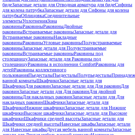
биде
Запасные детали для Отводная арматура для биде
Сифоны
для колена патрубка
Запасные детали для Сифоны для колена
патрубка
Облицовка
Соединительные
элементы
Уплотнения
Зона
раковины
Раковины
Раковины
Двойные
раковины
Встраиваемые раковины
Запасные детали для
Встраиваемые раковины
Накладные
раковины
Раковины
Угловые раковины
Полувстраиваемые
раковины
Запасные детали для Полувстраиваемые
раковины
Встраиваемые раковины
Раковины под
столешницу
Запасные детали для Раковины под
столешницу
Раковины в исполнении Comfort
Pаковины для
детей
Раковины коллективного
пользования
Пьедесталы
Пьедесталы
Полупьедесталы
Принадлеж
ванной комнаты
Шкафчики
Запасные детали для
Шкафчики
Для раковин
Запасные детали для Для раковин
Для
раковин
Запасные детали для Для раковин
Для двойной
раковины
Для накладных pаковин
Запасные детали для Для
накладных pаковин
Шкафчики
Запасные детали для
Шкафчики
Нижние шкафчики
Запасные детали для Нижние
шкафчики
Высокие шкафчики
Запасные детали для Высокие
шкафчики
Шкафчики средней высоты
Запасные детали для
Шкафчики средней высоты
Навесные шкафы
Запасные детали
для Навесные шкафы
Другая мебель ванной комнаты
Запасные
детали для Другая мебель ванной комнаты
Настенные