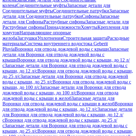
колена
Соединительные муфты
Запасные детали для
Соединительные муфты
Соединительные патрубки
Запасные
детали для Соединительные патрубки
Сифоны
Запасные
детали для Сифоны
Раструбные сифоны
Запасные детали для
Раструбные сифоны
Принадлежности
Хомуты
Крепления для
хомутов
Направляющие опорные
желоба
Заглушки
Уплотнения
Строительная защита
Расходные
материалы
Система внутреннего водостока Geberit
Pluvia
Воронки для отвода дождевой воды с крыши
Запасные
детали для Воронки для отвода дождевой воды с
крыши
Воронки для отвода дождевой воды с крыши, до 12 л/
с
Запасные детали для Воронки для отвода дождевой воды с
крыши, до 12 л/с
Воронки для отвода дождевой воды с крыши,
до 25 л/с
Запасные детали для Воронки для отвода дождевой
воды с крыши, до 25 л/с
Воронки для отвода дождевой воды с
крыши, до 100 л/с
Запасные детали для Воронки для отвода
дождевой воды с крыши, до 100 л/с
Воронки для отвода
дождевой воды с крыши в желоб
Запасные детали для
Воронки для отвода дождевой воды с крыши в желоб
Воронки
для отвода дождевой воды с крыши, до 12 л/с
Запасные детали
для Воронки для отвода дождевой воды с крыши, до 12 л/
с
Воронки для отвода дождевой воды с крыши, до 25 л/
с
Запасные детали для Воронки для отвода дождевой воды с
крыши, до 25 л/с
Воронки для отвода дождевой воды с крыши,