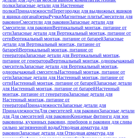
полки
Запасные детали для Настенные
полки
Принадлежности
Перегородки для выдвижных ящиков
и ящики-органайзеры
Ручки
Магнитные плиты
Смесители для
раковин
Смесители для раковин
Запасные детали для
Смесители для раковин
Вертикальный монтаж, питание от
сети
Запасные детали для Вертикальный монтаж, питание от
сети
Вертикальный монтаж, питание от батарей
Запасные
детали для Вертикальный монтаж, питание от
батарей
Вертикальный монтаж, питание от
генератора
Запасные детали для Вертикальный монтаж,
питание от генератора
Вертикальный монтаж, однорычажный
смеситель
Запасные детали для Вертикальный монтаж,
однорычажный смеситель
Настенный монтаж, питание от
сети
Запасные детали для Настенный монтаж, питание от
сети
Настенный монтаж, питание от батарей
Запасные детали
для Настенный монтаж, питание от батарей
Настенный
монтаж, питание от генератора
Запасные детали для
Настенный монтаж, питание от
генератора
Принадлежности
Запасные детали для
Принадлежности
Для смесителей для раковин
Запасные детали
для Для смесителей для раковин
Концевые фитинги для зон
раковины, кухонных раковин, приборов и раковин для слива
сильно загрязненной воды
Отводная арматура для
раковин
Запасные детали для Отводная арматура для