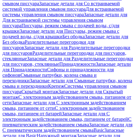
смывом писсуара
Запасные детали для Со встраиваемой
системой управления смывом писсуара
Для встраиваемой
системы управления смывом писсуара
Запасные детали для
Для встраиваемой системы управления смывом
писсуара
Писсуары, режим смыва с подачей воды, с/для
крышки
Запасные детали для Писсуары, режим смыва с
подачей воды, с/для крышки
Без ободка
Запасные детали для
Без ободка
Разделительные перегородки для
писсуаров
Запасные детали для Разделительные перегородки
для писсуаров
Разделительные перегородки для писсуаров,
стеклянные
Запасные детали для Разделительные перегородки
для писсуаров, стеклянные
Принадлежности
Запасные детали
для Принадлежности
Сифоны и принадлежности для
сифонов
Смывные патрубки, колена смыва и
переходники
Запасные детали для Смывные патрубки, колена
смыва и переходники
Крепеж
Системы управления смывом
писсуара
Скрытый монтаж
Запасные детали для Скрытый
монтаж
С электронным задействованием смыва, питанием от
сети
Запасные детали для С электронным задействованием
смыва, питанием от сети
С электронным задействованием
смыва, питанием от батарей
Запасные детали для С
электронным задействованием смыва, питанием от батарей
С
пневматическим задействованием смыва
Запасные детали для
С пневматическим задействованием смыва
Basic
Запасные
детали для Basic
Наружный монтаж
Запасные детали для