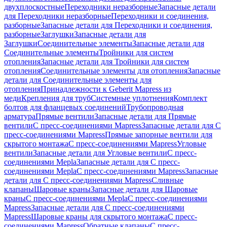
двухплоскостные
Переходники неразборные
Запасные детали
для Переходники неразборные
Переходники и соединения,
разборные
Запасные детали для Переходники и соединения,
разборные
Заглушки
Запасные детали для
Заглушки
Соединительные элементы
Запасные детали для
Соединительные элементы
Тройники для систем
отопления
Запасные детали для Тройники для систем
отопления
Соединительные элементы для отопления
Запасные
детали для Соединительные элементы для
отопления
Принадлежности к Geberit Mapress из
меди
Крепления для труб
Системные уплотнения
Комплект
болтов для фланцевых соединений
Трубопроводная
арматура
Прямые вентили
Запасные детали для Прямые
вентили
С пресс-соединениями Mapress
Запасные детали для С
пресс-соединениями Mapress
Прямые запорные вентили для
скрытого монтажа
С пресс-соединениями Mapress
Угловые
вентили
Запасные детали для Угловые вентили
С пресс-
соединениями Mepla
Запасные детали для С пресс-
соединениями Mepla
С пресс-соединениями Mapress
Запасные
детали для С пресс-соединениями Mapress
Сливные
клапаны
Шаровые краны
Запасные детали для Шаровые
краны
С пресс-соединениями Mepla
С пресс-соединениями
Mapress
Запасные детали для С пресс-соединениями
Mapress
Шаровые краны для скрытого монтажа
С пресс-
соединениями Mapress
Обратные клапаны
С пресс-