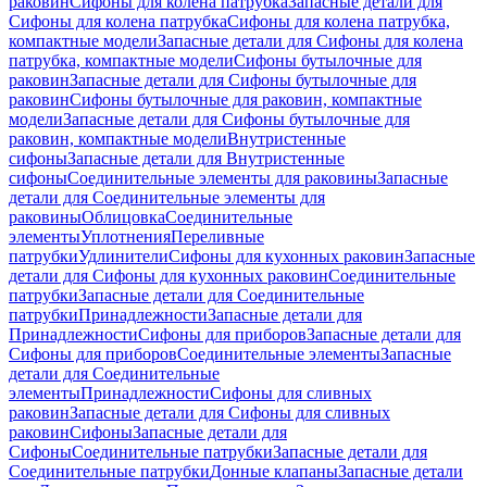
раковин
Сифоны для колена патрубка
Запасные детали для
Сифоны для колена патрубка
Сифоны для колена патрубка,
компактные модели
Запасные детали для Сифоны для колена
патрубка, компактные модели
Сифоны бутылочные для
раковин
Запасные детали для Сифоны бутылочные для
раковин
Сифоны бутылочные для раковин, компактные
модели
Запасные детали для Сифоны бутылочные для
раковин, компактные модели
Внутристенные
сифоны
Запасные детали для Внутристенные
сифоны
Соединительные элементы для раковины
Запасные
детали для Соединительные элементы для
раковины
Облицовка
Соединительные
элементы
Уплотнения
Переливные
патрубки
Удлинители
Сифоны для кухонных раковин
Запасные
детали для Сифоны для кухонных раковин
Соединительные
патрубки
Запасные детали для Соединительные
патрубки
Принадлежности
Запасные детали для
Принадлежности
Сифоны для приборов
Запасные детали для
Сифоны для приборов
Соединительные элементы
Запасные
детали для Соединительные
элементы
Принадлежности
Сифоны для сливных
раковин
Запасные детали для Сифоны для сливных
раковин
Сифоны
Запасные детали для
Сифоны
Соединительные патрубки
Запасные детали для
Соединительные патрубки
Донные клапаны
Запасные детали