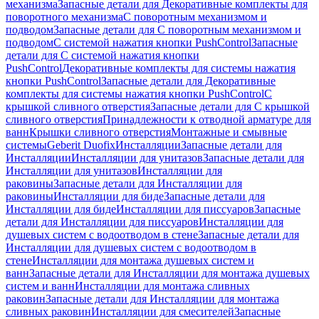
механизма
Запасные детали для Декоративные комплекты для
поворотного механизма
С поворотным механизмом и
подводом
Запасные детали для С поворотным механизмом и
подводом
С системой нажатия кнопки PushControl
Запасные
детали для С системой нажатия кнопки
PushControl
Декоративные комплекты для системы нажатия
кнопки PushControl
Запасные детали для Декоративные
комплекты для системы нажатия кнопки PushControl
С
крышкой сливного отверстия
Запасные детали для С крышкой
сливного отверстия
Принадлежности к отводной арматуре для
ванн
Крышки сливного отверстия
Монтажные и смывные
системы
Geberit Duofix
Инсталляции
Запасные детали для
Инсталляции
Инсталляции для унитазов
Запасные детали для
Инсталляции для унитазов
Инсталляции для
раковины
Запасные детали для Инсталляции для
раковины
Инсталляции для биде
Запасные детали для
Инсталляции для биде
Инсталляции для писсуаров
Запасные
детали для Инсталляции для писсуаров
Инсталляции для
душевых систем с водоотводом в стене
Запасные детали для
Инсталляции для душевых систем с водоотводом в
стене
Инсталляции для монтажа душевых систем и
ванн
Запасные детали для Инсталляции для монтажа душевых
систем и ванн
Инсталляции для монтажа сливных
раковин
Запасные детали для Инсталляции для монтажа
сливных раковин
Инсталляции для смесителей
Запасные