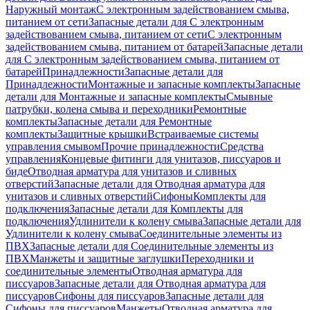
Наружный монтаж
С электронным задействованием смыва,
питанием от сети
Запасные детали для С электронным
задействованием смыва, питанием от сети
С электронным
задействованием смыва, питанием от батарей
Запасные детали
для С электронным задействованием смыва, питанием от
батарей
Принадлежности
Запасные детали для
Принадлежности
Монтажные и запасные комплекты
Запасные
детали для Монтажные и запасные комплекты
Смывные
патрубки, колена смыва и переходники
Ремонтные
комплекты
Запасные детали для Ремонтные
комплекты
Защитные крышки
Встраиваемые системы
управления смывом
Прочие принадлежности
Средства
управления
Концевые фитинги для унитазов, писсуаров и
биде
Отводная арматура для унитазов и сливных
отверстий
Запасные детали для Отводная арматура для
унитазов и сливных отверстий
Сифоны
Комплекты для
подключения
Запасные детали для Комплекты для
подключения
Удлинители к колену смыва
Запасные детали для
Удлинители к колену смыва
Соединительные элементы из
ПВХ
Запасные детали для Соединительные элементы из
ПВХ
Манжеты и защитные заглушки
Переходники и
соединительные элементы
Отводная арматура для
писсуаров
Запасные детали для Отводная арматура для
писсуаров
Cифоны для писсуаров
Запасные детали для
Cифоны для писсуаров
Манжеты
Отводная арматура для