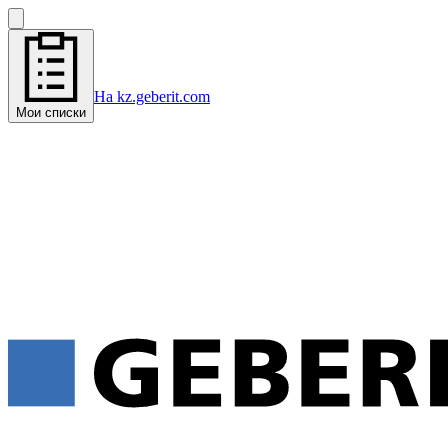
На kz.geberit.com
Мои списки