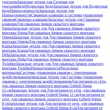
унитазов
Запасные детали для Сиденья для
унитазов
Биде
Подвесные биде
Запасные детали для Подвесные
биде
Принадлежности
Запасные детали для
Принадлежности
Смывные клавиши и системы управления
смывом
Смывные клавиши
Запасные детали для Смывные
клавиши
Для смывных бачков скрытого монтажа
Sigma
Запасные детали для Для смывных бачков скрытого
монтажа Sigma
Для смывных бачков скрытого монтажа
Omega
Запасные детали для Для смывных бачков скрытого
монтажа Omega
Для смывных бачков скрытого монтажа
Kappa
Запасные детали для Для смывных бачков скрытого
монтажа Kappa
Для смывных бачков скрытого монтажа
Delta
Запасные детали для Для смывных бачков скрытого
монтажа Delta
Для смывных бачков скрытого монтажа
Twinline
Запасные детали для Для смывных бачков скрытого
монтажа Twinline
Принадлежности
Расходные
материалы
Системы управления смывом с электронным
задействованием
Запасные детали для Системы управления
смывом с электронным задействованием
Для питания от сети,
для смывных бачков скрытого монтажа Geberit Sigma
12 см
Запасные детали для Для питания от сети, для смывных
бачков скрытого монтажа Geberit Sigma 12 см
Для питания от
сети, для смывных бачков скрытого монтажа Geberit Sigma
8 см
Запасные детали для Для питания от сети, для смывных
бачков скрытого монтажа Geberit Sigma 8 см
Для питания от