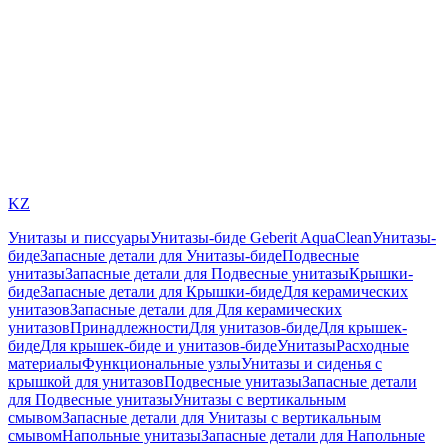
KZ
Унитазы и писсуары
Унитазы-биде Geberit AquaClean
Унитазы-
биде
Запасные детали для Унитазы-биде
Подвесные
унитазы
Запасные детали для Подвесные унитазы
Крышки-
биде
Запасные детали для Крышки-биде
Для керамических
унитазов
Запасные детали для Для керамических
унитазов
Принадлежности
Для унитазов-биде
Для крышек-
биде
Для крышек-биде и унитазов-биде
Унитазы
Расходные
материалы
Функциональные узлы
Унитазы и сиденья с
крышкой для унитазов
Подвесные унитазы
Запасные детали
для Подвесные унитазы
Унитазы с вертикальным
смывом
Запасные детали для Унитазы с вертикальным
смывом
Напольные унитазы
Запасные детали для Напольные