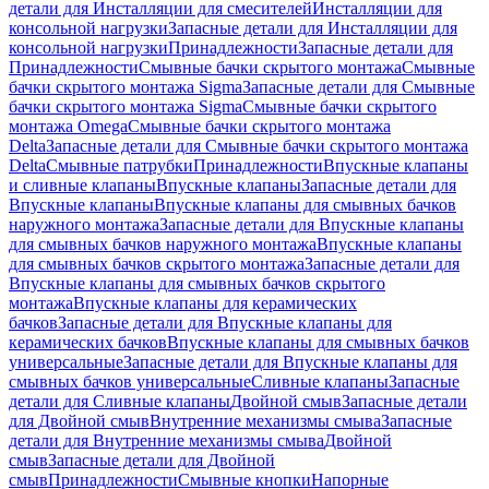
детали для Инсталляции для смесителей
Инсталляции для
консольной нагрузки
Запасные детали для Инсталляции для
консольной нагрузки
Принадлежности
Запасные детали для
Принадлежности
Смывные бачки скрытого монтажа
Смывные
бачки скрытого монтажа Sigma
Запасные детали для Смывные
бачки скрытого монтажа Sigma
Смывные бачки скрытого
монтажа Omega
Смывные бачки скрытого монтажа
Delta
Запасные детали для Смывные бачки скрытого монтажа
Delta
Смывные патрубки
Принадлежности
Впускные клапаны
и сливные клапаны
Впускные клапаны
Запасные детали для
Впускные клапаны
Впускные клапаны для смывных бачков
наружного монтажа
Запасные детали для Впускные клапаны
для смывных бачков наружного монтажа
Впускные клапаны
для смывных бачков скрытого монтажа
Запасные детали для
Впускные клапаны для смывных бачков скрытого
монтажа
Впускные клапаны для керамических
бачков
Запасные детали для Впускные клапаны для
керамических бачков
Впускные клапаны для смывных бачков
универсальные
Запасные детали для Впускные клапаны для
смывных бачков универсальные
Сливные клапаны
Запасные
детали для Сливные клапаны
Двойной смыв
Запасные детали
для Двойной смыв
Внутренние механизмы смыва
Запасные
детали для Внутренние механизмы смыва
Двойной
смыв
Запасные детали для Двойной
смыв
Принадлежности
Смывные кнопки
Напорные