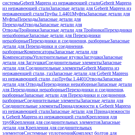
системы
Geberit Mapress из нержавеющей стали
Geberit Mapress
из нержавеющей стали
Запасные детали для Geberit Mapress из
нержавеющей стали
Трубы 1.4401
Муфты
Запасные детали для
Муфты
Переходы
Запасные детали для
Переходы
Отводы
Запасные детали для
Отводы
Тройники
Запасные детали для Тройники
Переходники
неразборные
Запасные детали для Переходники
неразборные
Переходники и соединения, разборные
Запасные
детали для Переходники и соединения,
разборные
Компенсаторы
Запасные детали для
Компенсаторы
Уплотнительные втулки
Заглушки
Запасные
детали для Заглушки
Соединительные элементы
Запасные
детали для Соединительные элементы
Geberit Mapress из
нержавеющей стали, газ
Запасные детали для Geberit Mapress
из нержавеющей стали, газ
Трубы 1.4401
Отводы
Запасные
детали для Отводы
Переходники неразборные
Запасные детали
для Переходники неразборные
Переходники и соединения,
разборные
Запасные детали для Переходники и соединения,
разборные
Соединительные элементы
Запасные детали для
Соединительные элементы
Принадлежности к Geberit Mapress
из нержавеющей стали
Запасные детали для Принадлежности
к Geberit Mapress из нержавеющей стали
Крепления для
труб
Крепления для соединительных элементов
Запасные
детали для Крепления для соединительных
элементов
Системные уплотнения
Комплект болтов для