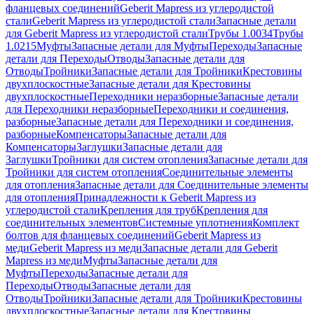
фланцевых соединений
Geberit Mapress из углеродистой
стали
Geberit Mapress из углеродистой стали
Запасные детали
для Geberit Mapress из углеродистой стали
Трубы 1.0034
Трубы
1.0215
Муфты
Запасные детали для Муфты
Переходы
Запасные
детали для Переходы
Отводы
Запасные детали для
Отводы
Тройники
Запасные детали для Тройники
Крестовины
двухплоскостные
Запасные детали для Крестовины
двухплоскостные
Переходники неразборные
Запасные детали
для Переходники неразборные
Переходники и соединения,
разборные
Запасные детали для Переходники и соединения,
разборные
Компенсаторы
Запасные детали для
Компенсаторы
Заглушки
Запасные детали для
Заглушки
Тройники для систем отопления
Запасные детали для
Тройники для систем отопления
Соединительные элементы
для отопления
Запасные детали для Соединительные элементы
для отопления
Принадлежности к Geberit Mapress из
углеродистой стали
Крепления для труб
Крепления для
соединительных элементов
Системные уплотнения
Комплект
болтов для фланцевых соединений
Geberit Mapress из
меди
Geberit Mapress из меди
Запасные детали для Geberit
Mapress из меди
Муфты
Запасные детали для
Муфты
Переходы
Запасные детали для
Переходы
Отводы
Запасные детали для
Отводы
Тройники
Запасные детали для Тройники
Крестовины
двухплоскостные
Запасные детали для Крестовины