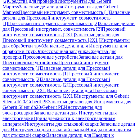
[2]
Средства для проверки
Инструменты для Geberit
Mapress
Запасные детали для Инструменты для Geberit
Mapress
Прессовый инструмент, совместимость [1]
Запасные
детали для Прессовый инструмент, совместимость
[1]
Прессовый инструмент, совместимость [2]
Запасные детали
для Прессовый инструмент, совместимость [2]
Прессовый
инструмент, совместимость [2XL]
Запасные детали для
Прессовый инструмент, совместимость [2XL]
Инструменты
для обработки труб
Запасные детали для Инструменты для
обработки труб
Опрессовочная заглушка
Средства для
проверки
Прессовочные устройства
Запасные детали для
Прессовочные устройства
Прессовый инструмент,
совместимость [1]
Запасные детали для Прессовый
инструмент, совместимость [1]
Прессовый инструмент,
совместимость [2]
Запасные детали для Прессовый
инструмент, совместимость [2]
Прессовый инструмент,
совместимость [2XL]
Запасные детали для Прессовый
инструмент, совместимость [2XL]
Инструменты для Geberit
Silent-db20/Geberit PE
Запасные детали для Инструменты для
Geberit Silent-db20/Geberit PE
Инструменты для
электросварки
Запасные детали для Инструменты для
электросварки
Принадлежности к электросварочным
аппаратам
Инструменты для стыковой сварки
Запасные детали
для Инструменты для стыковой сварки
Насадки к аппаратам
для стыковой сварки
Запасные детали для Насадки к