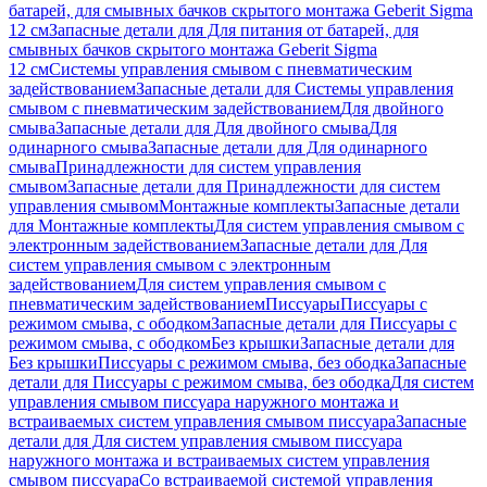
батарей, для смывных бачков скрытого монтажа Geberit Sigma
12 см
Запасные детали для Для питания от батарей, для
смывных бачков скрытого монтажа Geberit Sigma
12 см
Системы управления смывом с пневматическим
задействованием
Запасные детали для Системы управления
смывом с пневматическим задействованием
Для двойного
смыва
Запасные детали для Для двойного смыва
Для
одинарного смыва
Запасные детали для Для одинарного
смыва
Принадлежности для систем управления
смывом
Запасные детали для Принадлежности для систем
управления смывом
Монтажные комплекты
Запасные детали
для Монтажные комплекты
Для систем управления смывом с
электронным задействованием
Запасные детали для Для
систем управления смывом с электронным
задействованием
Для систем управления смывом с
пневматическим задействованием
Писсуары
Писсуары с
режимом смыва, с ободком
Запасные детали для Писсуары с
режимом смыва, с ободком
Без крышки
Запасные детали для
Без крышки
Писсуары с режимом смыва, без ободка
Запасные
детали для Писсуары с режимом смыва, без ободка
Для систем
управления смывом писсуара наружного монтажа и
встраиваемых систем управления смывом писсуара
Запасные
детали для Для систем управления смывом писсуара
наружного монтажа и встраиваемых систем управления
смывом писсуара
Со встраиваемой системой управления