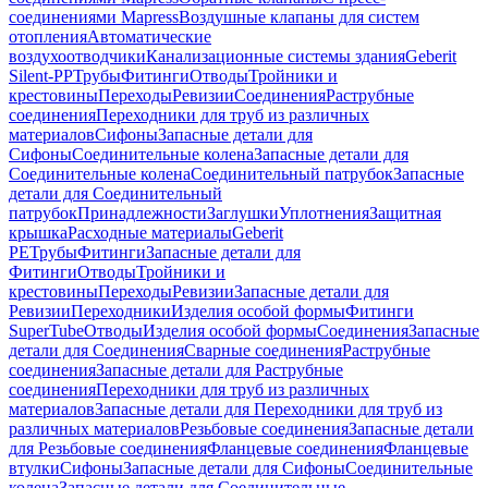
соединениями Mapress
Воздушные клапаны для систем
отопления
Автоматические
воздухоотводчики
Канализационные системы здания
Geberit
Silent-PP
Трубы
Фитинги
Отводы
Тройники и
крестовины
Переходы
Ревизии
Соединения
Раструбные
соединения
Переходники для труб из различных
материалов
Сифоны
Запасные детали для
Сифоны
Соединительные колена
Запасные детали для
Соединительные колена
Соединительный патрубок
Запасные
детали для Соединительный
патрубок
Принадлежности
Заглушки
Уплотнения
Защитная
крышка
Расходные материалы
Geberit
PE
Трубы
Фитинги
Запасные детали для
Фитинги
Отводы
Тройники и
крестовины
Переходы
Ревизии
Запасные детали для
Ревизии
Переходники
Изделия особой формы
Фитинги
SuperTube
Отводы
Изделия особой формы
Соединения
Запасные
детали для Соединения
Сварные соединения
Раструбные
соединения
Запасные детали для Раструбные
соединения
Переходники для труб из различных
материалов
Запасные детали для Переходники для труб из
различных материалов
Резьбовые соединения
Запасные детали
для Резьбовые соединения
Фланцевые соединения
Фланцевые
втулки
Сифоны
Запасные детали для Сифоны
Соединительные
колена
Запасные детали для Соединительные