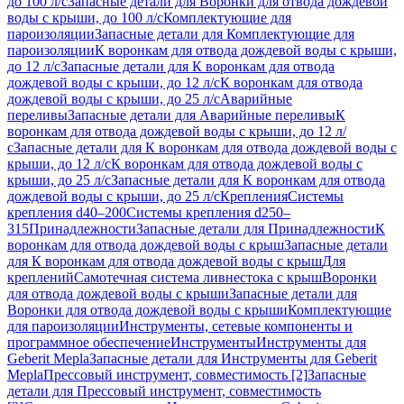
до 100 л/с
Запасные детали для Воронки для отвода дождевой
воды с крыши, до 100 л/с
Комплектующие для
пароизоляции
Запасные детали для Комплектующие для
пароизоляции
К воронкам для отвода дождевой воды с крыши,
до 12 л/с
Запасные детали для К воронкам для отвода
дождевой воды с крыши, до 12 л/с
К воронкам для отвода
дождевой воды с крыши, до 25 л/с
Аварийные
переливы
Запасные детали для Аварийные переливы
К
воронкам для отвода дождевой воды с крыши, до 12 л/
с
Запасные детали для К воронкам для отвода дождевой воды с
крыши, до 12 л/с
К воронкам для отвода дождевой воды с
крыши, до 25 л/с
Запасные детали для К воронкам для отвода
дождевой воды с крыши, до 25 л/с
Крепления
Системы
крепления d40–200
Системы крепления d250–
315
Принадлежности
Запасные детали для Принадлежности
К
воронкам для отвода дождевой воды с крыш
Запасные детали
для К воронкам для отвода дождевой воды с крыш
Для
креплений
Самотечная система ливнестока с крыш
Воронки
для отвода дождевой воды с крыши
Запасные детали для
Воронки для отвода дождевой воды с крыши
Комплектующие
для пароизоляции
Инструменты, сетевые компоненты и
программное обеспечение
Инструменты
Инструменты для
Geberit Mepla
Запасные детали для Инструменты для Geberit
Mepla
Прессовый инструмент, совместимость [2]
Запасные
детали для Прессовый инструмент, совместимость