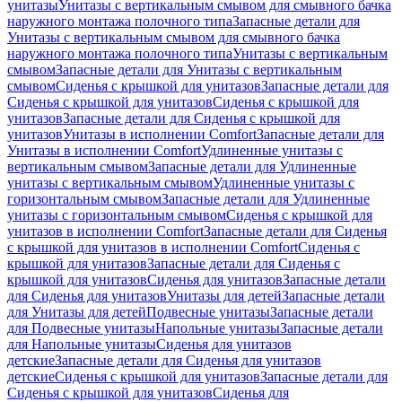
унитазы
Унитазы с вертикальным смывом для смывного бачка
наружного монтажа полочного типа
Запасные детали для
Унитазы с вертикальным смывом для смывного бачка
наружного монтажа полочного типа
Унитазы с вертикальным
смывом
Запасные детали для Унитазы с вертикальным
смывом
Сиденья с крышкой для унитазов
Запасные детали для
Сиденья с крышкой для унитазов
Сиденья с крышкой для
унитазов
Запасные детали для Сиденья с крышкой для
унитазов
Унитазы в исполнении Comfort
Запасные детали для
Унитазы в исполнении Comfort
Удлиненные унитазы с
вертикальным смывом
Запасные детали для Удлиненные
унитазы с вертикальным смывом
Удлиненные унитазы с
горизонтальным смывом
Запасные детали для Удлиненные
унитазы с горизонтальным смывом
Сиденья с крышкой для
унитазов в исполнении Comfort
Запасные детали для Сиденья
с крышкой для унитазов в исполнении Comfort
Сиденья с
крышкой для унитазов
Запасные детали для Сиденья с
крышкой для унитазов
Сиденья для унитазов
Запасные детали
для Сиденья для унитазов
Унитазы для детей
Запасные детали
для Унитазы для детей
Подвесные унитазы
Запасные детали
для Подвесные унитазы
Напольные унитазы
Запасные детали
для Напольные унитазы
Сиденья для унитазов
детские
Запасные детали для Сиденья для унитазов
детские
Сиденья с крышкой для унитазов
Запасные детали для
Сиденья с крышкой для унитазов
Сиденья для