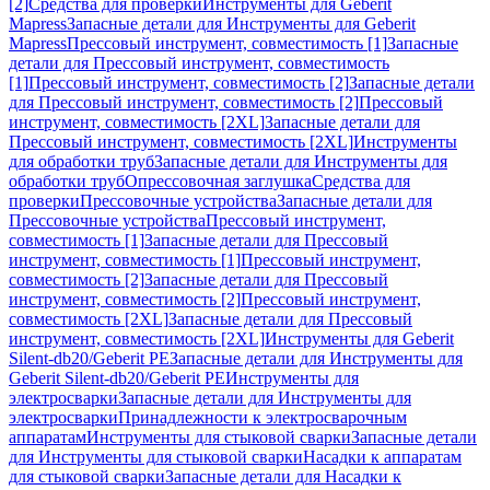
[2]
Средства для проверки
Инструменты для Geberit
Mapress
Запасные детали для Инструменты для Geberit
Mapress
Прессовый инструмент, совместимость [1]
Запасные
детали для Прессовый инструмент, совместимость
[1]
Прессовый инструмент, совместимость [2]
Запасные детали
для Прессовый инструмент, совместимость [2]
Прессовый
инструмент, совместимость [2XL]
Запасные детали для
Прессовый инструмент, совместимость [2XL]
Инструменты
для обработки труб
Запасные детали для Инструменты для
обработки труб
Опрессовочная заглушка
Средства для
проверки
Прессовочные устройства
Запасные детали для
Прессовочные устройства
Прессовый инструмент,
совместимость [1]
Запасные детали для Прессовый
инструмент, совместимость [1]
Прессовый инструмент,
совместимость [2]
Запасные детали для Прессовый
инструмент, совместимость [2]
Прессовый инструмент,
совместимость [2XL]
Запасные детали для Прессовый
инструмент, совместимость [2XL]
Инструменты для Geberit
Silent-db20/Geberit PE
Запасные детали для Инструменты для
Geberit Silent-db20/Geberit PE
Инструменты для
электросварки
Запасные детали для Инструменты для
электросварки
Принадлежности к электросварочным
аппаратам
Инструменты для стыковой сварки
Запасные детали
для Инструменты для стыковой сварки
Насадки к аппаратам
для стыковой сварки
Запасные детали для Насадки к