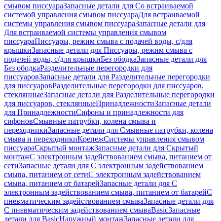
смывом писсуара
Запасные детали для Со встраиваемой
системой управления смывом писсуара
Для встраиваемой
системы управления смывом писсуара
Запасные детали для
Для встраиваемой системы управления смывом
писсуара
Писсуары, режим смыва с подачей воды, с/для
крышки
Запасные детали для Писсуары, режим смыва с
подачей воды, с/для крышки
Без ободка
Запасные детали для
Без ободка
Разделительные перегородки для
писсуаров
Запасные детали для Разделительные перегородки
для писсуаров
Разделительные перегородки для писсуаров,
стеклянные
Запасные детали для Разделительные перегородки
для писсуаров, стеклянные
Принадлежности
Запасные детали
для Принадлежности
Сифоны и принадлежности для
сифонов
Смывные патрубки, колена смыва и
переходники
Запасные детали для Смывные патрубки, колена
смыва и переходники
Крепеж
Системы управления смывом
писсуара
Скрытый монтаж
Запасные детали для Скрытый
монтаж
С электронным задействованием смыва, питанием от
сети
Запасные детали для С электронным задействованием
смыва, питанием от сети
С электронным задействованием
смыва, питанием от батарей
Запасные детали для С
электронным задействованием смыва, питанием от батарей
С
пневматическим задействованием смыва
Запасные детали для
С пневматическим задействованием смыва
Basic
Запасные
детали для Basic
Наружный монтаж
Запасные детали для