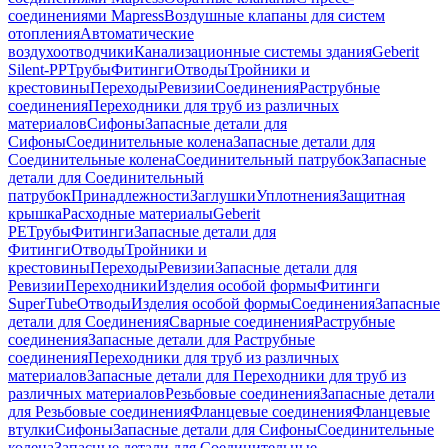
соединениями Mapress
Воздушные клапаны для систем
отопления
Автоматические
воздухоотводчики
Канализационные системы здания
Geberit
Silent-PP
Трубы
Фитинги
Отводы
Тройники и
крестовины
Переходы
Ревизии
Соединения
Раструбные
соединения
Переходники для труб из различных
материалов
Сифоны
Запасные детали для
Сифоны
Соединительные колена
Запасные детали для
Соединительные колена
Соединительный патрубок
Запасные
детали для Соединительный
патрубок
Принадлежности
Заглушки
Уплотнения
Защитная
крышка
Расходные материалы
Geberit
PE
Трубы
Фитинги
Запасные детали для
Фитинги
Отводы
Тройники и
крестовины
Переходы
Ревизии
Запасные детали для
Ревизии
Переходники
Изделия особой формы
Фитинги
SuperTube
Отводы
Изделия особой формы
Соединения
Запасные
детали для Соединения
Сварные соединения
Раструбные
соединения
Запасные детали для Раструбные
соединения
Переходники для труб из различных
материалов
Запасные детали для Переходники для труб из
различных материалов
Резьбовые соединения
Запасные детали
для Резьбовые соединения
Фланцевые соединения
Фланцевые
втулки
Сифоны
Запасные детали для Сифоны
Соединительные
колена
Запасные детали для Соединительные