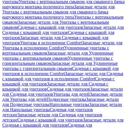
унитазы
Унитазы с вертикальным смывом для смывного бачка
наружного монтажа полочного типа
Запасные детали для
Унитазы с вертикальным смывом для смывного бачка
наружного монтажа полочного типа
Унитазы с вертикальным
смывом
Запасные детали для Унитазы с вертикальным
смывом
Сиденья с крышкой для унитазов
Запасные детали для
Сиденья с крышкой для унитазов
Сиденья с крышкой для
унитазов
Запасные детали для Сиденья с крышкой для
унитазов
Унитазы в исполнении Comfort
Запасные детали для
Унитазы в исполнении Comfort
Удлиненные унитазы с
вертикальным смывом
Запасные детали для Удлиненные
унитазы с вертикальным смывом
Удлиненные унитазы с
горизонтальным смывом
Запасные детали для Удлиненные
унитазы с горизонтальным смывом
Сиденья с крышкой для
унитазов в исполнении Comfort
Запасные детали для Сиденья
с крышкой для унитазов в исполнении Comfort
Сиденья с
крышкой для унитазов
Запасные детали для Сиденья с
крышкой для унитазов
Сиденья для унитазов
Запасные детали
для Сиденья для унитазов
Унитазы для детей
Запасные детали
для Унитазы для детей
Подвесные унитазы
Запасные детали
для Подвесные унитазы
Напольные унитазы
Запасные детали
для Напольные унитазы
Сиденья для унитазов
детские
Запасные детали для Сиденья для унитазов
детские
Сиденья с крышкой для унитазов
Запасные детали для
Сиденья с крышкой для унитазов
Сиденья для