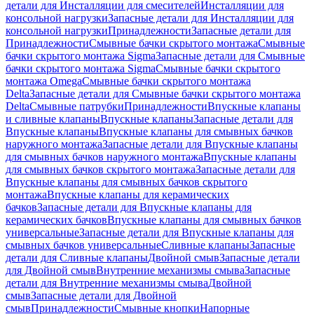
детали для Инсталляции для смесителей
Инсталляции для
консольной нагрузки
Запасные детали для Инсталляции для
консольной нагрузки
Принадлежности
Запасные детали для
Принадлежности
Смывные бачки скрытого монтажа
Смывные
бачки скрытого монтажа Sigma
Запасные детали для Смывные
бачки скрытого монтажа Sigma
Смывные бачки скрытого
монтажа Omega
Смывные бачки скрытого монтажа
Delta
Запасные детали для Смывные бачки скрытого монтажа
Delta
Смывные патрубки
Принадлежности
Впускные клапаны
и сливные клапаны
Впускные клапаны
Запасные детали для
Впускные клапаны
Впускные клапаны для смывных бачков
наружного монтажа
Запасные детали для Впускные клапаны
для смывных бачков наружного монтажа
Впускные клапаны
для смывных бачков скрытого монтажа
Запасные детали для
Впускные клапаны для смывных бачков скрытого
монтажа
Впускные клапаны для керамических
бачков
Запасные детали для Впускные клапаны для
керамических бачков
Впускные клапаны для смывных бачков
универсальные
Запасные детали для Впускные клапаны для
смывных бачков универсальные
Сливные клапаны
Запасные
детали для Сливные клапаны
Двойной смыв
Запасные детали
для Двойной смыв
Внутренние механизмы смыва
Запасные
детали для Внутренние механизмы смыва
Двойной
смыв
Запасные детали для Двойной
смыв
Принадлежности
Смывные кнопки
Напорные