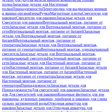
полки
Запасные детали для Настенные
полки
Принадлежности
Перегородки для выдвижных ящиков
и ящики-органайзеры
Ручки
Магнитные плиты
Смесители для
раковин
Смесители для раковин
Запасные детали для
Смесители для раковин
Вертикальный монтаж, питание от
сети
Запасные детали для Вертикальный монтаж, питание от
сети
Вертикальный монтаж, питание от батарей
Запасные
детали для Вертикальный монтаж, питание от
батарей
Вертикальный монтаж, питание от
генератора
Запасные детали для Вертикальный монтаж,
питание от генератора
Вертикальный монтаж, однорычажный
смеситель
Запасные детали для Вертикальный монтаж,
однорычажный смеситель
Настенный монтаж, питание от
сети
Запасные детали для Настенный монтаж, питание от
сети
Настенный монтаж, питание от батарей
Запасные детали
для Настенный монтаж, питание от батарей
Настенный
монтаж, питание от генератора
Запасные детали для
Настенный монтаж, питание от
генератора
Принадлежности
Запасные детали для
Принадлежности
Для смесителей для раковин
Запасные детали
для Для смесителей для раковин
Концевые фитинги для зон
раковины, кухонных раковин, приборов и раковин для слива
сильно загрязненной воды
Отводная арматура для
раковин
Запасные детали для Отводная арматура для