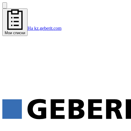
На kz.geberit.com
Мои списки