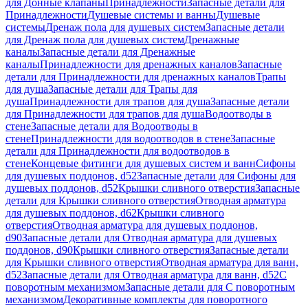
для Донные клапаны
Принадлежности
Запасные детали для
Принадлежности
Душевые системы и ванны
Душевые
системы
Дренаж пола для душевых систем
Запасные детали
для Дренаж пола для душевых систем
Дренажные
каналы
Запасные детали для Дренажные
каналы
Принадлежности для дренажных каналов
Запасные
детали для Принадлежности для дренажных каналов
Трапы
для душа
Запасные детали для Трапы для
душа
Принадлежности для трапов для душа
Запасные детали
для Принадлежности для трапов для душа
Водоотводы в
стене
Запасные детали для Водоотводы в
стене
Принадлежности для водоотводов в стене
Запасные
детали для Принадлежности для водоотводов в
стене
Концевые фитинги для душевых систем и ванн
Сифоны
для душевых поддонов, d52
Запасные детали для Сифоны для
душевых поддонов, d52
Крышки сливного отверстия
Запасные
детали для Крышки сливного отверстия
Отводная арматура
для душевых поддонов, d62
Крышки сливного
отверстия
Отводная арматура для душевых поддонов,
d90
Запасные детали для Отводная арматура для душевых
поддонов, d90
Крышки сливного отверстия
Запасные детали
для Крышки сливного отверстия
Отводная арматура для ванн,
d52
Запасные детали для Отводная арматура для ванн, d52
С
поворотным механизмом
Запасные детали для С поворотным
механизмом
Декоративные комплекты для поворотного