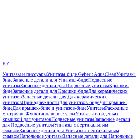
KZ
Унитазы и писсуары
Унитазы-биде Geberit AquaClean
Унитазы-
биде
Запасные детали для Унитазы-биде
Подвесные
унитазы
Запасные детали для Подвесные унитазы
Крышки-
биде
Запасные детали для Крышки-биде
Для керамических
унитазов
Запасные детали для Для керамических
унитазов
Принадлежности
Для унитазов-биде
Для крышек-
биде
Для крышек-биде и унитазов-биде
Унитазы
Расходные
материалы
Функциональные узлы
Унитазы и сиденья с
крышкой для унитазов
Подвесные унитазы
Запасные детали
для Подвесные унитазы
Унитазы с вертикальным
смывом
Запасные детали для Унитазы с вертикальным
смывом
Напольные унитазы
Запасные детали для Напольные