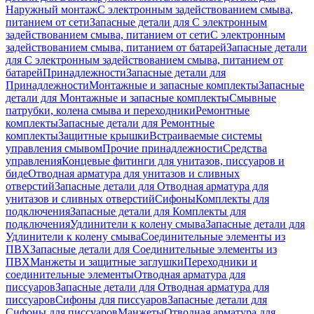
Наружный монтаж
С электронным задействованием смыва,
питанием от сети
Запасные детали для С электронным
задействованием смыва, питанием от сети
С электронным
задействованием смыва, питанием от батарей
Запасные детали
для С электронным задействованием смыва, питанием от
батарей
Принадлежности
Запасные детали для
Принадлежности
Монтажные и запасные комплекты
Запасные
детали для Монтажные и запасные комплекты
Смывные
патрубки, колена смыва и переходники
Ремонтные
комплекты
Запасные детали для Ремонтные
комплекты
Защитные крышки
Встраиваемые системы
управления смывом
Прочие принадлежности
Средства
управления
Концевые фитинги для унитазов, писсуаров и
биде
Отводная арматура для унитазов и сливных
отверстий
Запасные детали для Отводная арматура для
унитазов и сливных отверстий
Сифоны
Комплекты для
подключения
Запасные детали для Комплекты для
подключения
Удлинители к колену смыва
Запасные детали для
Удлинители к колену смыва
Соединительные элементы из
ПВХ
Запасные детали для Соединительные элементы из
ПВХ
Манжеты и защитные заглушки
Переходники и
соединительные элементы
Отводная арматура для
писсуаров
Запасные детали для Отводная арматура для
писсуаров
Cифоны для писсуаров
Запасные детали для
Cифоны для писсуаров
Манжеты
Отводная арматура для