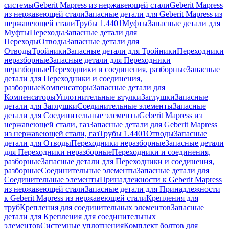
системы
Geberit Mapress из нержавеющей стали
Geberit Mapress
из нержавеющей стали
Запасные детали для Geberit Mapress из
нержавеющей стали
Трубы 1.4401
Муфты
Запасные детали для
Муфты
Переходы
Запасные детали для
Переходы
Отводы
Запасные детали для
Отводы
Тройники
Запасные детали для Тройники
Переходники
неразборные
Запасные детали для Переходники
неразборные
Переходники и соединения, разборные
Запасные
детали для Переходники и соединения,
разборные
Компенсаторы
Запасные детали для
Компенсаторы
Уплотнительные втулки
Заглушки
Запасные
детали для Заглушки
Соединительные элементы
Запасные
детали для Соединительные элементы
Geberit Mapress из
нержавеющей стали, газ
Запасные детали для Geberit Mapress
из нержавеющей стали, газ
Трубы 1.4401
Отводы
Запасные
детали для Отводы
Переходники неразборные
Запасные детали
для Переходники неразборные
Переходники и соединения,
разборные
Запасные детали для Переходники и соединения,
разборные
Соединительные элементы
Запасные детали для
Соединительные элементы
Принадлежности к Geberit Mapress
из нержавеющей стали
Запасные детали для Принадлежности
к Geberit Mapress из нержавеющей стали
Крепления для
труб
Крепления для соединительных элементов
Запасные
детали для Крепления для соединительных
элементов
Системные уплотнения
Комплект болтов для