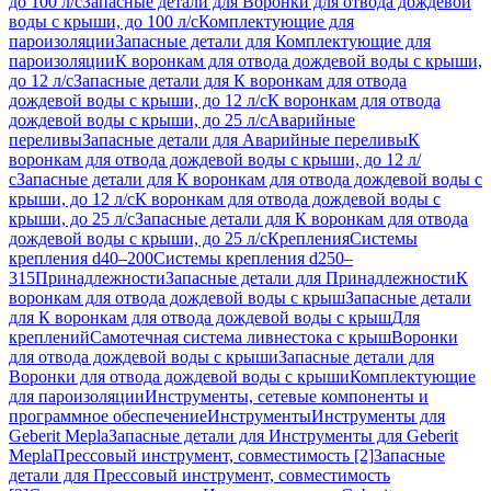
до 100 л/с
Запасные детали для Воронки для отвода дождевой
воды с крыши, до 100 л/с
Комплектующие для
пароизоляции
Запасные детали для Комплектующие для
пароизоляции
К воронкам для отвода дождевой воды с крыши,
до 12 л/с
Запасные детали для К воронкам для отвода
дождевой воды с крыши, до 12 л/с
К воронкам для отвода
дождевой воды с крыши, до 25 л/с
Аварийные
переливы
Запасные детали для Аварийные переливы
К
воронкам для отвода дождевой воды с крыши, до 12 л/
с
Запасные детали для К воронкам для отвода дождевой воды с
крыши, до 12 л/с
К воронкам для отвода дождевой воды с
крыши, до 25 л/с
Запасные детали для К воронкам для отвода
дождевой воды с крыши, до 25 л/с
Крепления
Системы
крепления d40–200
Системы крепления d250–
315
Принадлежности
Запасные детали для Принадлежности
К
воронкам для отвода дождевой воды с крыш
Запасные детали
для К воронкам для отвода дождевой воды с крыш
Для
креплений
Самотечная система ливнестока с крыш
Воронки
для отвода дождевой воды с крыши
Запасные детали для
Воронки для отвода дождевой воды с крыши
Комплектующие
для пароизоляции
Инструменты, сетевые компоненты и
программное обеспечение
Инструменты
Инструменты для
Geberit Mepla
Запасные детали для Инструменты для Geberit
Mepla
Прессовый инструмент, совместимость [2]
Запасные
детали для Прессовый инструмент, совместимость