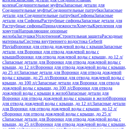
колена
Соединительные муфты
Запасные детали для
Соединительные муфты
Соединительные патрубки
Запасные
детали для Соединительные патрубки
Сифоны
Запасные
детали для Сифоны
Раструбные сифоны
Запасные детали для
Раструбные сифоны
Принадлежности
Хомуты
Крепления для
хомутов
Направляющие опорные
желоба
Заглушки
Уплотнения
Строительная защита
Расходные
материалы
Система внутреннего водостока Geberit
Pluvia
Воронки для отвода дождевой воды с крыши
Запасные
детали для Воронки для отвода дождевой воды с
крыши
Воронки для отвода дождевой воды с крыши, до 12 л/
с
Запасные детали для Воронки для отвода дождевой воды с
крыши, до 12 л/с
Воронки для отвода дождевой воды с крыши,
до 25 л/с
Запасные детали для Воронки для отвода дождевой
воды с крыши, до 25 л/с
Воронки для отвода дождевой воды с
крыши, до 100 л/с
Запасные детали для Воронки для отвода
дождевой воды с крыши, до 100 л/с
Воронки для отвода
дождевой воды с крыши в желоб
Запасные детали для
Воронки для отвода дождевой воды с крыши в желоб
Воронки
для отвода дождевой воды с крыши, до 12 л/с
Запасные детали
для Воронки для отвода дождевой воды с крыши, до 12 л/
с
Воронки для отвода дождевой воды с крыши, до 25 л/
с
Запасные детали для Воронки для отвода дождевой воды с
крыши, до 25 л/с
Воронки для отвода дождевой воды с крыши,