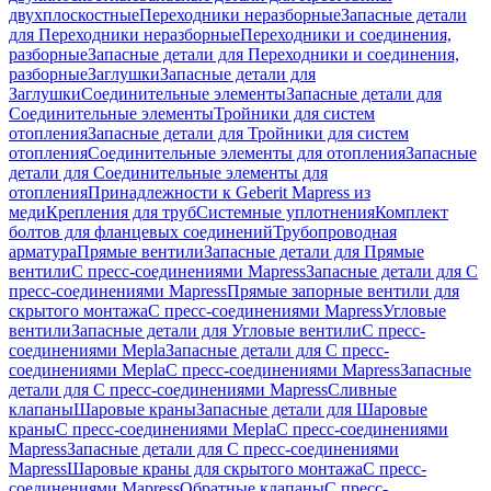
двухплоскостные
Переходники неразборные
Запасные детали
для Переходники неразборные
Переходники и соединения,
разборные
Запасные детали для Переходники и соединения,
разборные
Заглушки
Запасные детали для
Заглушки
Соединительные элементы
Запасные детали для
Соединительные элементы
Тройники для систем
отопления
Запасные детали для Тройники для систем
отопления
Соединительные элементы для отопления
Запасные
детали для Соединительные элементы для
отопления
Принадлежности к Geberit Mapress из
меди
Крепления для труб
Системные уплотнения
Комплект
болтов для фланцевых соединений
Трубопроводная
арматура
Прямые вентили
Запасные детали для Прямые
вентили
С пресс-соединениями Mapress
Запасные детали для С
пресс-соединениями Mapress
Прямые запорные вентили для
скрытого монтажа
С пресс-соединениями Mapress
Угловые
вентили
Запасные детали для Угловые вентили
С пресс-
соединениями Mepla
Запасные детали для С пресс-
соединениями Mepla
С пресс-соединениями Mapress
Запасные
детали для С пресс-соединениями Mapress
Сливные
клапаны
Шаровые краны
Запасные детали для Шаровые
краны
С пресс-соединениями Mepla
С пресс-соединениями
Mapress
Запасные детали для С пресс-соединениями
Mapress
Шаровые краны для скрытого монтажа
С пресс-
соединениями Mapress
Обратные клапаны
С пресс-