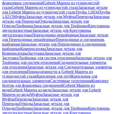
фланцевых соединений
Geberit Mapress из углеродистой
стали
Geberit Mapress из углеродистой стали
Запасные детали
для Geberit Mapress из углеродистой стали
Трубы 1.0034
Трубы
1.0215
Муфты
Запасные детали для Муфты
Переходы
Запасные
детали для Переходы
Отводы
Запасные детали для
Отводы
Тройники
Запасные детали для Тройники
Крестовины
двухплоскостные
Запасные детали для Крестовины
двухплоскостные
Переходники неразборные
Запасные детали
для Переходники неразборные
Переходники и соединения,
разборные
Запасные детали для Переходники и соединения,
разборные
Компенсаторы
Запасные детали для
Компенсаторы
Заглушки
Запасные детали для
Заглушки
Тройники для систем отопления
Запасные детали для
Тройники для систем отопления
Соединительные элементы
для отопления
Запасные детали для Соединительные элементы
для отопления
Принадлежности к Geberit Mapress из
углеродистой стали
Крепления для труб
Крепления для
соединительных элементов
Системные уплотнения
Комплект
болтов для фланцевых соединений
Geberit Mapress из
меди
Geberit Mapress из меди
Запасные детали для Geberit
Mapress из меди
Муфты
Запасные детали для
Муфты
Переходы
Запасные детали для
Переходы
Отводы
Запасные детали для
Отводы
Тройники
Запасные детали для Тройники
Крестовины
двухплоскостные
Запасные детали для Крестовины