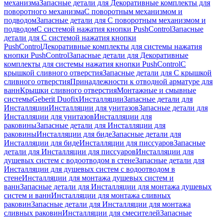
механизма
Запасные детали для Декоративные комплекты для
поворотного механизма
С поворотным механизмом и
подводом
Запасные детали для С поворотным механизмом и
подводом
С системой нажатия кнопки PushControl
Запасные
детали для С системой нажатия кнопки
PushControl
Декоративные комплекты для системы нажатия
кнопки PushControl
Запасные детали для Декоративные
комплекты для системы нажатия кнопки PushControl
С
крышкой сливного отверстия
Запасные детали для С крышкой
сливного отверстия
Принадлежности к отводной арматуре для
ванн
Крышки сливного отверстия
Монтажные и смывные
системы
Geberit Duofix
Инсталляции
Запасные детали для
Инсталляции
Инсталляции для унитазов
Запасные детали для
Инсталляции для унитазов
Инсталляции для
раковины
Запасные детали для Инсталляции для
раковины
Инсталляции для биде
Запасные детали для
Инсталляции для биде
Инсталляции для писсуаров
Запасные
детали для Инсталляции для писсуаров
Инсталляции для
душевых систем с водоотводом в стене
Запасные детали для
Инсталляции для душевых систем с водоотводом в
стене
Инсталляции для монтажа душевых систем и
ванн
Запасные детали для Инсталляции для монтажа душевых
систем и ванн
Инсталляции для монтажа сливных
раковин
Запасные детали для Инсталляции для монтажа
сливных раковин
Инсталляции для смесителей
Запасные