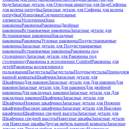
биде
Запасные детали для Отводная арматура для биде
Сифоны
для колена патрубка
Запасные детали для Сифоны для колена
патрубка
Облицовка
Соединительные
элементы
Уплотнения
Зона
раковины
Раковины
Раковины
Двойные
раковины
Встраиваемые раковины
Запасные детали для
Встраиваемые раковины
Накладные
раковины
Раковины
Угловые раковины
Полувстраиваемые
раковины
Запасные детали для Полувстраиваемые
раковины
Встраиваемые раковины
Раковины под
столешницу
Запасные детали для Раковины под
столешницу
Раковины в исполнении Comfort
Pаковины для
детей
Раковины коллективного
пользования
Пьедесталы
Пьедесталы
Полупьедесталы
Принадлеж
ванной комнаты
Шкафчики
Запасные детали для
Шкафчики
Для раковин
Запасные детали для Для раковин
Для
раковин
Запасные детали для Для раковин
Для двойной
раковины
Для накладных pаковин
Запасные детали для Для
накладных pаковин
Шкафчики
Запасные детали для
Шкафчики
Нижние шкафчики
Запасные детали для Нижние
шкафчики
Высокие шкафчики
Запасные детали для Высокие
шкафчики
Шкафчики средней высоты
Запасные детали для
Шкафчики средней высоты
Навесные шкафы
Запасные детали
для Навесные шкафы
Другая мебель ванной комнаты
Запасные
детали для Другая мебель ванной комнаты
Настенные