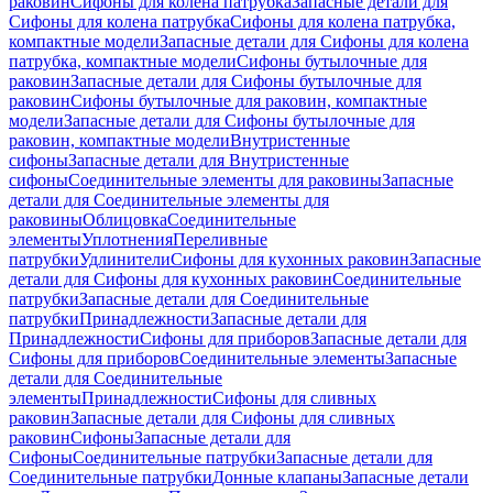
раковин
Сифоны для колена патрубка
Запасные детали для
Сифоны для колена патрубка
Сифоны для колена патрубка,
компактные модели
Запасные детали для Сифоны для колена
патрубка, компактные модели
Сифоны бутылочные для
раковин
Запасные детали для Сифоны бутылочные для
раковин
Сифоны бутылочные для раковин, компактные
модели
Запасные детали для Сифоны бутылочные для
раковин, компактные модели
Внутристенные
сифоны
Запасные детали для Внутристенные
сифоны
Соединительные элементы для раковины
Запасные
детали для Соединительные элементы для
раковины
Облицовка
Соединительные
элементы
Уплотнения
Переливные
патрубки
Удлинители
Сифоны для кухонных раковин
Запасные
детали для Сифоны для кухонных раковин
Соединительные
патрубки
Запасные детали для Соединительные
патрубки
Принадлежности
Запасные детали для
Принадлежности
Сифоны для приборов
Запасные детали для
Сифоны для приборов
Соединительные элементы
Запасные
детали для Соединительные
элементы
Принадлежности
Сифоны для сливных
раковин
Запасные детали для Сифоны для сливных
раковин
Сифоны
Запасные детали для
Сифоны
Соединительные патрубки
Запасные детали для
Соединительные патрубки
Донные клапаны
Запасные детали