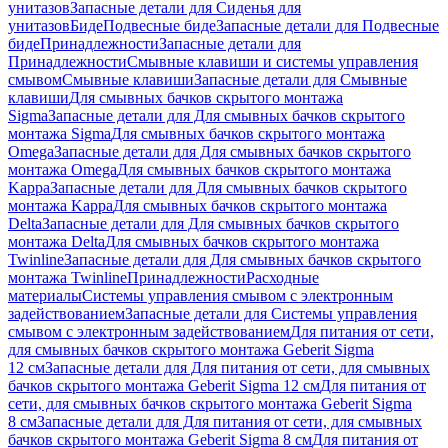
унитазов
Запасные детали для Сиденья для
унитазов
Биде
Подвесные биде
Запасные детали для Подвесные
биде
Принадлежности
Запасные детали для
Принадлежности
Смывные клавиши и системы управления
смывом
Смывные клавиши
Запасные детали для Смывные
клавиши
Для смывных бачков скрытого монтажа
Sigma
Запасные детали для Для смывных бачков скрытого
монтажа Sigma
Для смывных бачков скрытого монтажа
Omega
Запасные детали для Для смывных бачков скрытого
монтажа Omega
Для смывных бачков скрытого монтажа
Kappa
Запасные детали для Для смывных бачков скрытого
монтажа Kappa
Для смывных бачков скрытого монтажа
Delta
Запасные детали для Для смывных бачков скрытого
монтажа Delta
Для смывных бачков скрытого монтажа
Twinline
Запасные детали для Для смывных бачков скрытого
монтажа Twinline
Принадлежности
Расходные
материалы
Системы управления смывом с электронным
задействованием
Запасные детали для Системы управления
смывом с электронным задействованием
Для питания от сети,
для смывных бачков скрытого монтажа Geberit Sigma
12 см
Запасные детали для Для питания от сети, для смывных
бачков скрытого монтажа Geberit Sigma 12 см
Для питания от
сети, для смывных бачков скрытого монтажа Geberit Sigma
8 см
Запасные детали для Для питания от сети, для смывных
бачков скрытого монтажа Geberit Sigma 8 см
Для питания от