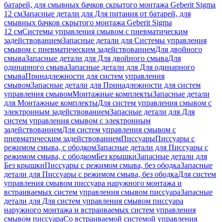
батарей, для смывных бачков скрытого монтажа Geberit Sigma
12 см
Запасные детали для Для питания от батарей, для
смывных бачков скрытого монтажа Geberit Sigma
12 см
Системы управления смывом с пневматическим
задействованием
Запасные детали для Системы управления
смывом с пневматическим задействованием
Для двойного
смыва
Запасные детали для Для двойного смыва
Для
одинарного смыва
Запасные детали для Для одинарного
смыва
Принадлежности для систем управления
смывом
Запасные детали для Принадлежности для систем
управления смывом
Монтажные комплекты
Запасные детали
для Монтажные комплекты
Для систем управления смывом с
электронным задействованием
Запасные детали для Для
систем управления смывом с электронным
задействованием
Для систем управления смывом с
пневматическим задействованием
Писсуары
Писсуары с
режимом смыва, с ободком
Запасные детали для Писсуары с
режимом смыва, с ободком
Без крышки
Запасные детали для
Без крышки
Писсуары с режимом смыва, без ободка
Запасные
детали для Писсуары с режимом смыва, без ободка
Для систем
управления смывом писсуара наружного монтажа и
встраиваемых систем управления смывом писсуара
Запасные
детали для Для систем управления смывом писсуара
наружного монтажа и встраиваемых систем управления
смывом писсуара
Со встраиваемой системой управления