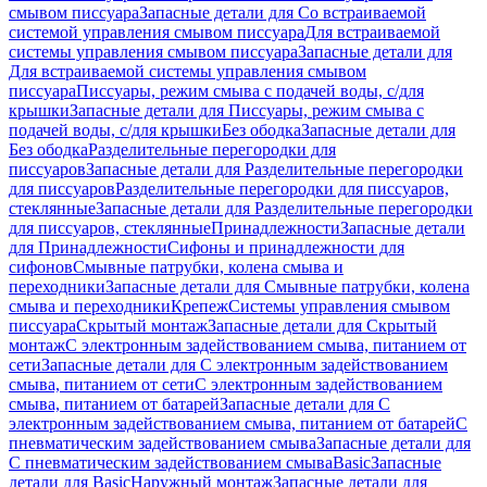
смывом писсуара
Запасные детали для Со встраиваемой
системой управления смывом писсуара
Для встраиваемой
системы управления смывом писсуара
Запасные детали для
Для встраиваемой системы управления смывом
писсуара
Писсуары, режим смыва с подачей воды, с/для
крышки
Запасные детали для Писсуары, режим смыва с
подачей воды, с/для крышки
Без ободка
Запасные детали для
Без ободка
Разделительные перегородки для
писсуаров
Запасные детали для Разделительные перегородки
для писсуаров
Разделительные перегородки для писсуаров,
стеклянные
Запасные детали для Разделительные перегородки
для писсуаров, стеклянные
Принадлежности
Запасные детали
для Принадлежности
Сифоны и принадлежности для
сифонов
Смывные патрубки, колена смыва и
переходники
Запасные детали для Смывные патрубки, колена
смыва и переходники
Крепеж
Системы управления смывом
писсуара
Скрытый монтаж
Запасные детали для Скрытый
монтаж
С электронным задействованием смыва, питанием от
сети
Запасные детали для С электронным задействованием
смыва, питанием от сети
С электронным задействованием
смыва, питанием от батарей
Запасные детали для С
электронным задействованием смыва, питанием от батарей
С
пневматическим задействованием смыва
Запасные детали для
С пневматическим задействованием смыва
Basic
Запасные
детали для Basic
Наружный монтаж
Запасные детали для