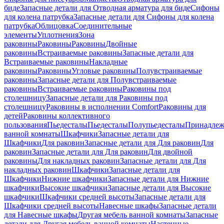
биде
Запасные детали для Отводная арматура для биде
Сифоны
для колена патрубка
Запасные детали для Сифоны для колена
патрубка
Облицовка
Соединительные
элементы
Уплотнения
Зона
раковины
Раковины
Раковины
Двойные
раковины
Встраиваемые раковины
Запасные детали для
Встраиваемые раковины
Накладные
раковины
Раковины
Угловые раковины
Полувстраиваемые
раковины
Запасные детали для Полувстраиваемые
раковины
Встраиваемые раковины
Раковины под
столешницу
Запасные детали для Раковины под
столешницу
Раковины в исполнении Comfort
Pаковины для
детей
Раковины коллективного
пользования
Пьедесталы
Пьедесталы
Полупьедесталы
Принадлеж
ванной комнаты
Шкафчики
Запасные детали для
Шкафчики
Для раковин
Запасные детали для Для раковин
Для
раковин
Запасные детали для Для раковин
Для двойной
раковины
Для накладных pаковин
Запасные детали для Для
накладных pаковин
Шкафчики
Запасные детали для
Шкафчики
Нижние шкафчики
Запасные детали для Нижние
шкафчики
Высокие шкафчики
Запасные детали для Высокие
шкафчики
Шкафчики средней высоты
Запасные детали для
Шкафчики средней высоты
Навесные шкафы
Запасные детали
для Навесные шкафы
Другая мебель ванной комнаты
Запасные
детали для Другая мебель ванной комнаты
Настенные