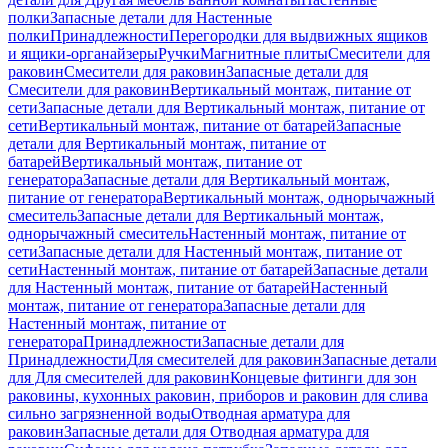
полки
Запасные детали для Настенные
полки
Принадлежности
Перегородки для выдвижных ящиков
и ящики-органайзеры
Ручки
Магнитные плиты
Смесители для
раковин
Смесители для раковин
Запасные детали для
Смесители для раковин
Вертикальный монтаж, питание от
сети
Запасные детали для Вертикальный монтаж, питание от
сети
Вертикальный монтаж, питание от батарей
Запасные
детали для Вертикальный монтаж, питание от
батарей
Вертикальный монтаж, питание от
генератора
Запасные детали для Вертикальный монтаж,
питание от генератора
Вертикальный монтаж, однорычажный
смеситель
Запасные детали для Вертикальный монтаж,
однорычажный смеситель
Настенный монтаж, питание от
сети
Запасные детали для Настенный монтаж, питание от
сети
Настенный монтаж, питание от батарей
Запасные детали
для Настенный монтаж, питание от батарей
Настенный
монтаж, питание от генератора
Запасные детали для
Настенный монтаж, питание от
генератора
Принадлежности
Запасные детали для
Принадлежности
Для смесителей для раковин
Запасные детали
для Для смесителей для раковин
Концевые фитинги для зон
раковины, кухонных раковин, приборов и раковин для слива
сильно загрязненной воды
Отводная арматура для
раковин
Запасные детали для Отводная арматура для