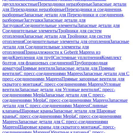
двухплоскостные
Переходники неразборные
Запасные детали
для Переходники неразборные
Переходники и соединения,
разборные
Запасные детали для Переходники и соединения,
разборные
Заглушки
Запасные детали для
Заглушки
Соединительные элементы
Запасные детали для
Соединительные элементы
Тройники для систем
отопления
Запасные детали для Тройники для систем
отопления
Соединительные элементы для отопления
Запасные
детали для Соединительные элементы для
отопления
Принадлежности к Geberit Mapress из
меди
Крепления для труб
Системные уплотнения
Комплект
болтов для фланцевых соединений
Трубопроводная
арматура
Прямые вентили
Запасные детали для Прямые
вентили
С пресс-соединениями Mapress
Запасные детали для С
пресс-соединениями Mapress
Прямые запорные вентили для
скрытого монтажа
С пресс-соединениями Mapress
Угловые
вентили
Запасные детали для Угловые вентили
С пресс-
соединениями Mepla
Запасные детали для С пресс-
соединениями Mepla
С пресс-соединениями Mapress
Запасные
детали для С пресс-соединениями Mapress
Сливные
клапаны
Шаровые краны
Запасные детали для Шаровые
краны
С пресс-соединениями Mepla
С пресс-соединениями
Mapress
Запасные детали для С пресс-соединениями
Mapress
Шаровые краны для скрытого монтажа
С пресс-
соединениями Mapress
Обратные клапаны
С пресс-