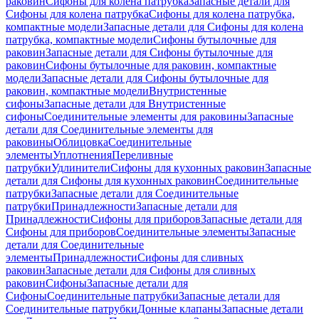
раковин
Сифоны для колена патрубка
Запасные детали для
Сифоны для колена патрубка
Сифоны для колена патрубка,
компактные модели
Запасные детали для Сифоны для колена
патрубка, компактные модели
Сифоны бутылочные для
раковин
Запасные детали для Сифоны бутылочные для
раковин
Сифоны бутылочные для раковин, компактные
модели
Запасные детали для Сифоны бутылочные для
раковин, компактные модели
Внутристенные
сифоны
Запасные детали для Внутристенные
сифоны
Соединительные элементы для раковины
Запасные
детали для Соединительные элементы для
раковины
Облицовка
Соединительные
элементы
Уплотнения
Переливные
патрубки
Удлинители
Сифоны для кухонных раковин
Запасные
детали для Сифоны для кухонных раковин
Соединительные
патрубки
Запасные детали для Соединительные
патрубки
Принадлежности
Запасные детали для
Принадлежности
Сифоны для приборов
Запасные детали для
Сифоны для приборов
Соединительные элементы
Запасные
детали для Соединительные
элементы
Принадлежности
Сифоны для сливных
раковин
Запасные детали для Сифоны для сливных
раковин
Сифоны
Запасные детали для
Сифоны
Соединительные патрубки
Запасные детали для
Соединительные патрубки
Донные клапаны
Запасные детали