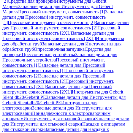
[2]
Средства для проверки
Инструменты для Geberit
Mapress
Запасные детали для Инструменты для Geberit
Mapress
Прессовый инструмент, совместимость [1]
Запасные
детали для Прессовый инструмент, совместимость
[1]
Прессовый инструмент, совместимость [2]
Запасные детали
для Прессовый инструмент, совместимость [2]
Прессовый
инструмент, совместимость [2XL]
Запасные детали для
Прессовый инструмент, совместимость [2XL]
Инструменты
для обработки труб
Запасные детали для Инструменты для
обработки труб
Опрессовочная заглушка
Средства для
проверки
Прессовочные устройства
Запасные детали для
Прессовочные устройства
Прессовый инструмент,
совместимость [1]
Запасные детали для Прессовый
инструмент, совместимость [1]
Прессовый инструмент,
совместимость [2]
Запасные детали для Прессовый
инструмент, совместимость [2]
Прессовый инструмент,
совместимость [2XL]
Запасные детали для Прессовый
инструмент, совместимость [2XL]
Инструменты для Geberit
Silent-db20/Geberit PE
Запасные детали для Инструменты для
Geberit Silent-db20/Geberit PE
Инструменты для
электросварки
Запасные детали для Инструменты для
электросварки
Принадлежности к электросварочным
аппаратам
Инструменты для стыковой сварки
Запасные детали
для Инструменты для стыковой сварки
Насадки к аппаратам
для стыковой сварки
Запасные детали для Насадки к