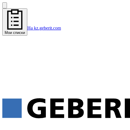
На kz.geberit.com
Мои списки