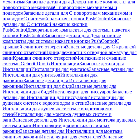
механизма
Запасные детали для Декоративные комплекты для
поворотного механизма
С поворотным механизмом и
подводом
Запасные детали для С поворотным механизмом и
подводом
С системой нажатия кнопки PushControl
Запасные
детали для С системой нажатия кнопки
PushControl
Декоративные комплекты для системы нажатия
кнопки PushControl
Запасные детали для Декоративные
комплекты для системы нажатия кнопки PushControl
С
крышкой сливного отверстия
Запасные детали для С крышкой
сливного отверстия
Принадлежности к отводной арматуре для
ванн
Крышки сливного отверстия
Монтажные и смывные
системы
Geberit Duofix
Инсталляции
Запасные детали для
Инсталляции
Инсталляции для унитазов
Запасные детали для
Инсталляции для унитазов
Инсталляции для
раковины
Запасные детали для Инсталляции для
раковины
Инсталляции для биде
Запасные детали для
Инсталляции для биде
Инсталляции для писсуаров
Запасные
детали для Инсталляции для писсуаров
Инсталляции для
душевых систем с водоотводом в стене
Запасные детали для
Инсталляции для душевых систем с водоотводом в
стене
Инсталляции для монтажа душевых систем и
ванн
Запасные детали для Инсталляции для монтажа душевых
систем и ванн
Инсталляции для монтажа сливных
раковин
Запасные детали для Инсталляции для монтажа
сливных раковин
Инсталляции для смесителей
Запасные