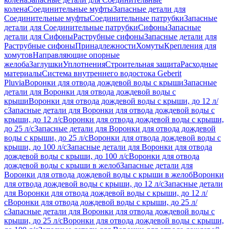
колена
Соединительные муфты
Запасные детали для
Соединительные муфты
Соединительные патрубки
Запасные
детали для Соединительные патрубки
Сифоны
Запасные
детали для Сифоны
Раструбные сифоны
Запасные детали для
Раструбные сифоны
Принадлежности
Хомуты
Крепления для
хомутов
Направляющие опорные
желоба
Заглушки
Уплотнения
Строительная защита
Расходные
материалы
Система внутреннего водостока Geberit
Pluvia
Воронки для отвода дождевой воды с крыши
Запасные
детали для Воронки для отвода дождевой воды с
крыши
Воронки для отвода дождевой воды с крыши, до 12 л/
с
Запасные детали для Воронки для отвода дождевой воды с
крыши, до 12 л/с
Воронки для отвода дождевой воды с крыши,
до 25 л/с
Запасные детали для Воронки для отвода дождевой
воды с крыши, до 25 л/с
Воронки для отвода дождевой воды с
крыши, до 100 л/с
Запасные детали для Воронки для отвода
дождевой воды с крыши, до 100 л/с
Воронки для отвода
дождевой воды с крыши в желоб
Запасные детали для
Воронки для отвода дождевой воды с крыши в желоб
Воронки
для отвода дождевой воды с крыши, до 12 л/с
Запасные детали
для Воронки для отвода дождевой воды с крыши, до 12 л/
с
Воронки для отвода дождевой воды с крыши, до 25 л/
с
Запасные детали для Воронки для отвода дождевой воды с
крыши, до 25 л/с
Воронки для отвода дождевой воды с крыши,