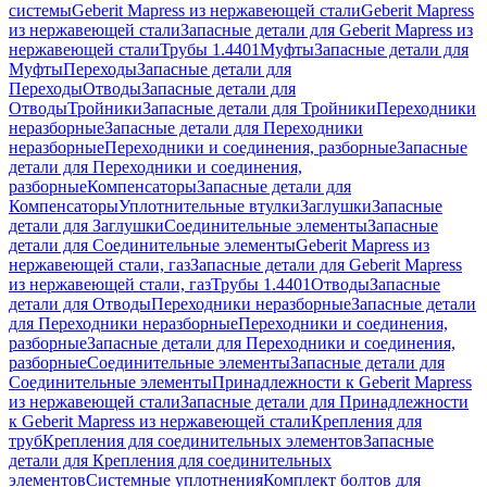
системы
Geberit Mapress из нержавеющей стали
Geberit Mapress
из нержавеющей стали
Запасные детали для Geberit Mapress из
нержавеющей стали
Трубы 1.4401
Муфты
Запасные детали для
Муфты
Переходы
Запасные детали для
Переходы
Отводы
Запасные детали для
Отводы
Тройники
Запасные детали для Тройники
Переходники
неразборные
Запасные детали для Переходники
неразборные
Переходники и соединения, разборные
Запасные
детали для Переходники и соединения,
разборные
Компенсаторы
Запасные детали для
Компенсаторы
Уплотнительные втулки
Заглушки
Запасные
детали для Заглушки
Соединительные элементы
Запасные
детали для Соединительные элементы
Geberit Mapress из
нержавеющей стали, газ
Запасные детали для Geberit Mapress
из нержавеющей стали, газ
Трубы 1.4401
Отводы
Запасные
детали для Отводы
Переходники неразборные
Запасные детали
для Переходники неразборные
Переходники и соединения,
разборные
Запасные детали для Переходники и соединения,
разборные
Соединительные элементы
Запасные детали для
Соединительные элементы
Принадлежности к Geberit Mapress
из нержавеющей стали
Запасные детали для Принадлежности
к Geberit Mapress из нержавеющей стали
Крепления для
труб
Крепления для соединительных элементов
Запасные
детали для Крепления для соединительных
элементов
Системные уплотнения
Комплект болтов для