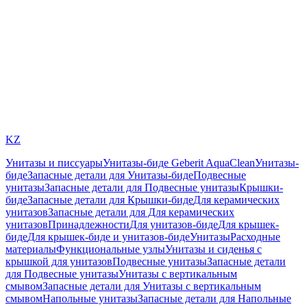
KZ
Унитазы и писсуары
Унитазы-биде Geberit AquaClean
Унитазы-
биде
Запасные детали для Унитазы-биде
Подвесные
унитазы
Запасные детали для Подвесные унитазы
Крышки-
биде
Запасные детали для Крышки-биде
Для керамических
унитазов
Запасные детали для Для керамических
унитазов
Принадлежности
Для унитазов-биде
Для крышек-
биде
Для крышек-биде и унитазов-биде
Унитазы
Расходные
материалы
Функциональные узлы
Унитазы и сиденья с
крышкой для унитазов
Подвесные унитазы
Запасные детали
для Подвесные унитазы
Унитазы с вертикальным
смывом
Запасные детали для Унитазы с вертикальным
смывом
Напольные унитазы
Запасные детали для Напольные