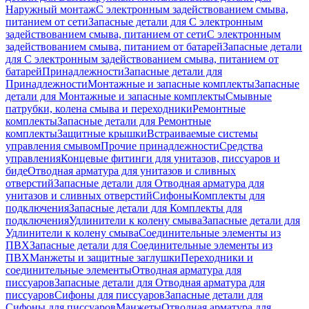
Наружный монтаж
С электронным задействованием смыва,
питанием от сети
Запасные детали для С электронным
задействованием смыва, питанием от сети
С электронным
задействованием смыва, питанием от батарей
Запасные детали
для С электронным задействованием смыва, питанием от
батарей
Принадлежности
Запасные детали для
Принадлежности
Монтажные и запасные комплекты
Запасные
детали для Монтажные и запасные комплекты
Смывные
патрубки, колена смыва и переходники
Ремонтные
комплекты
Запасные детали для Ремонтные
комплекты
Защитные крышки
Встраиваемые системы
управления смывом
Прочие принадлежности
Средства
управления
Концевые фитинги для унитазов, писсуаров и
биде
Отводная арматура для унитазов и сливных
отверстий
Запасные детали для Отводная арматура для
унитазов и сливных отверстий
Сифоны
Комплекты для
подключения
Запасные детали для Комплекты для
подключения
Удлинители к колену смыва
Запасные детали для
Удлинители к колену смыва
Соединительные элементы из
ПВХ
Запасные детали для Соединительные элементы из
ПВХ
Манжеты и защитные заглушки
Переходники и
соединительные элементы
Отводная арматура для
писсуаров
Запасные детали для Отводная арматура для
писсуаров
Cифоны для писсуаров
Запасные детали для
Cифоны для писсуаров
Манжеты
Отводная арматура для