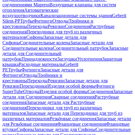
соединениями Mapress
Воздушные клапаны для систем
отопления
Автоматические
воздухоотводчики
Канализационные системы здания
Geberit
Silent-PP
Трубы
Фитинги
Отводы
Тройники и
крестовины
Переходы
Ревизии
Соединения
Раструбные
соединения
Переходники для труб из различных
материалов
Сифоны
Запасные детали для
Сифоны
Соединительные колена
Запасные детали для
Соединительные колена
Соединительный патрубок
Запасные
детали для Соединительный
патрубок
Принадлежности
Заглушки
Уплотнения
Защитная
крышка
Расходные материалы
Geberit
PE
Трубы
Фитинги
Запасные детали для
Фитинги
Отводы
Тройники и
крестовины
Переходы
Ревизии
Запасные детали для
Ревизии
Переходники
Изделия особой формы
Фитинги
SuperTube
Отводы
Изделия особой формы
Соединения
Запасные
детали для Соединения
Сварные соединения
Раструбные
соединения
Запасные детали для Раструбные
соединения
Переходники для труб из различных
материалов
Запасные детали для Переходники для труб из
различных материалов
Резьбовые соединения
Запасные детали
для Резьбовые соединения
Фланцевые соединения
Фланцевые
втулки
Сифоны
Запасные детали для Сифоны
Соединительные
колена
Запасные детали для Соединительные