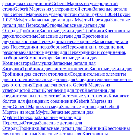
фланцевых соединений
Geberit Mapress из углеродистой
стали
Geberit Mapress из углеродистой стали
Запасные детали
для Geberit Mapress из углеродистой стали
Трубы 1.0034
Трубы
1.0215
Муфты
Запасные детали для Муфты
Переходы
Запасные
детали для Переходы
Отводы
Запасные детали для
Отводы
Тройники
Запасные детали для Тройники
Крестовины
двухплоскостные
Запасные детали для Крестовины
двухплоскостные
Переходники неразборные
Запасные детали
для Переходники неразборные
Переходники и соединения,
разборные
Запасные детали для Переходники и соединения,
разборные
Компенсаторы
Запасные детали для
Компенсаторы
Заглушки
Запасные детали для
Заглушки
Тройники для систем отопления
Запасные детали для
Тройники для систем отопления
Соединительные элементы
для отопления
Запасные детали для Соединительные элементы
для отопления
Принадлежности к Geberit Mapress из
углеродистой стали
Крепления для труб
Крепления для
соединительных элементов
Системные уплотнения
Комплект
болтов для фланцевых соединений
Geberit Mapress из
меди
Geberit Mapress из меди
Запасные детали для Geberit
Mapress из меди
Муфты
Запасные детали для
Муфты
Переходы
Запасные детали для
Переходы
Отводы
Запасные детали для
Отводы
Тройники
Запасные детали для Тройники
Крестовины
двухплоскостные
Запасные детали для Крестовины