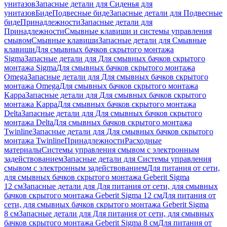
унитазов
Запасные детали для Сиденья для
унитазов
Биде
Подвесные биде
Запасные детали для Подвесные
биде
Принадлежности
Запасные детали для
Принадлежности
Смывные клавиши и системы управления
смывом
Смывные клавиши
Запасные детали для Смывные
клавиши
Для смывных бачков скрытого монтажа
Sigma
Запасные детали для Для смывных бачков скрытого
монтажа Sigma
Для смывных бачков скрытого монтажа
Omega
Запасные детали для Для смывных бачков скрытого
монтажа Omega
Для смывных бачков скрытого монтажа
Kappa
Запасные детали для Для смывных бачков скрытого
монтажа Kappa
Для смывных бачков скрытого монтажа
Delta
Запасные детали для Для смывных бачков скрытого
монтажа Delta
Для смывных бачков скрытого монтажа
Twinline
Запасные детали для Для смывных бачков скрытого
монтажа Twinline
Принадлежности
Расходные
материалы
Системы управления смывом с электронным
задействованием
Запасные детали для Системы управления
смывом с электронным задействованием
Для питания от сети,
для смывных бачков скрытого монтажа Geberit Sigma
12 см
Запасные детали для Для питания от сети, для смывных
бачков скрытого монтажа Geberit Sigma 12 см
Для питания от
сети, для смывных бачков скрытого монтажа Geberit Sigma
8 см
Запасные детали для Для питания от сети, для смывных
бачков скрытого монтажа Geberit Sigma 8 см
Для питания от