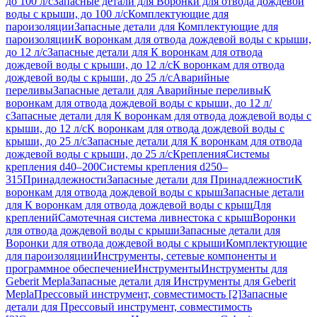
до 100 л/с
Запасные детали для Воронки для отвода дождевой
воды с крыши, до 100 л/с
Комплектующие для
пароизоляции
Запасные детали для Комплектующие для
пароизоляции
К воронкам для отвода дождевой воды с крыши,
до 12 л/с
Запасные детали для К воронкам для отвода
дождевой воды с крыши, до 12 л/с
К воронкам для отвода
дождевой воды с крыши, до 25 л/с
Аварийные
переливы
Запасные детали для Аварийные переливы
К
воронкам для отвода дождевой воды с крыши, до 12 л/
с
Запасные детали для К воронкам для отвода дождевой воды с
крыши, до 12 л/с
К воронкам для отвода дождевой воды с
крыши, до 25 л/с
Запасные детали для К воронкам для отвода
дождевой воды с крыши, до 25 л/с
Крепления
Системы
крепления d40–200
Системы крепления d250–
315
Принадлежности
Запасные детали для Принадлежности
К
воронкам для отвода дождевой воды с крыш
Запасные детали
для К воронкам для отвода дождевой воды с крыш
Для
креплений
Самотечная система ливнестока с крыш
Воронки
для отвода дождевой воды с крыши
Запасные детали для
Воронки для отвода дождевой воды с крыши
Комплектующие
для пароизоляции
Инструменты, сетевые компоненты и
программное обеспечение
Инструменты
Инструменты для
Geberit Mepla
Запасные детали для Инструменты для Geberit
Mepla
Прессовый инструмент, совместимость [2]
Запасные
детали для Прессовый инструмент, совместимость