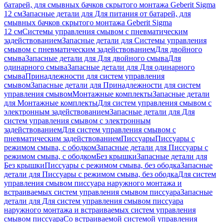
батарей, для смывных бачков скрытого монтажа Geberit Sigma
12 см
Запасные детали для Для питания от батарей, для
смывных бачков скрытого монтажа Geberit Sigma
12 см
Системы управления смывом с пневматическим
задействованием
Запасные детали для Системы управления
смывом с пневматическим задействованием
Для двойного
смыва
Запасные детали для Для двойного смыва
Для
одинарного смыва
Запасные детали для Для одинарного
смыва
Принадлежности для систем управления
смывом
Запасные детали для Принадлежности для систем
управления смывом
Монтажные комплекты
Запасные детали
для Монтажные комплекты
Для систем управления смывом с
электронным задействованием
Запасные детали для Для
систем управления смывом с электронным
задействованием
Для систем управления смывом с
пневматическим задействованием
Писсуары
Писсуары с
режимом смыва, с ободком
Запасные детали для Писсуары с
режимом смыва, с ободком
Без крышки
Запасные детали для
Без крышки
Писсуары с режимом смыва, без ободка
Запасные
детали для Писсуары с режимом смыва, без ободка
Для систем
управления смывом писсуара наружного монтажа и
встраиваемых систем управления смывом писсуара
Запасные
детали для Для систем управления смывом писсуара
наружного монтажа и встраиваемых систем управления
смывом писсуара
Со встраиваемой системой управления