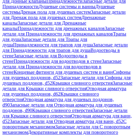
для Донные клапаны
Принадлежности
Запасные детали для
Принадлежности
Душевые системы и ванны
Душевые
системы
Дренаж пола для душевых систем
Запасные детали
для Дренаж пола для душевых систем
Дренажные
каналы
Запасные детали для Дренажные
каналы
Принадлежности для дренажных каналов
Запасные
детали для Принадлежности для дренажных каналов
Трапы
для душа
Запасные детали для Трапы для
душа
Принадлежности для трапов для душа
Запасные детали
для Принадлежности для трапов для душа
Водоотводы в
стене
Запасные детали для Водоотводы в
стене
Принадлежности для водоотводов в стене
Запасные
детали для Принадлежности для водоотводов в
стене
Концевые фитинги для душевых систем и ванн
Сифоны
для душевых поддонов, d52
Запасные детали для Сифоны для
душевых поддонов, d52
Крышки сливного отверстия
Запасные
детали для Крышки сливного отверстия
Отводная арматура
для душевых поддонов, d62
Крышки сливного
отверстия
Отводная арматура для душевых поддонов,
d90
Запасные детали для Отводная арматура для душевых
поддонов, d90
Крышки сливного отверстия
Запасные детали
для Крышки сливного отверстия
Отводная арматура для ванн,
d52
Запасные детали для Отводная арматура для ванн, d52
С
поворотным механизмом
Запасные детали для С поворотным
механизмом
Декоративные комплекты для поворотного