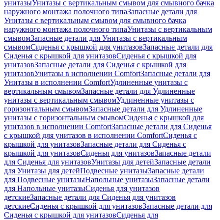
унитазы
Унитазы с вертикальным смывом для смывного бачка
наружного монтажа полочного типа
Запасные детали для
Унитазы с вертикальным смывом для смывного бачка
наружного монтажа полочного типа
Унитазы с вертикальным
смывом
Запасные детали для Унитазы с вертикальным
смывом
Сиденья с крышкой для унитазов
Запасные детали для
Сиденья с крышкой для унитазов
Сиденья с крышкой для
унитазов
Запасные детали для Сиденья с крышкой для
унитазов
Унитазы в исполнении Comfort
Запасные детали для
Унитазы в исполнении Comfort
Удлиненные унитазы с
вертикальным смывом
Запасные детали для Удлиненные
унитазы с вертикальным смывом
Удлиненные унитазы с
горизонтальным смывом
Запасные детали для Удлиненные
унитазы с горизонтальным смывом
Сиденья с крышкой для
унитазов в исполнении Comfort
Запасные детали для Сиденья
с крышкой для унитазов в исполнении Comfort
Сиденья с
крышкой для унитазов
Запасные детали для Сиденья с
крышкой для унитазов
Сиденья для унитазов
Запасные детали
для Сиденья для унитазов
Унитазы для детей
Запасные детали
для Унитазы для детей
Подвесные унитазы
Запасные детали
для Подвесные унитазы
Напольные унитазы
Запасные детали
для Напольные унитазы
Сиденья для унитазов
детские
Запасные детали для Сиденья для унитазов
детские
Сиденья с крышкой для унитазов
Запасные детали для
Сиденья с крышкой для унитазов
Сиденья для