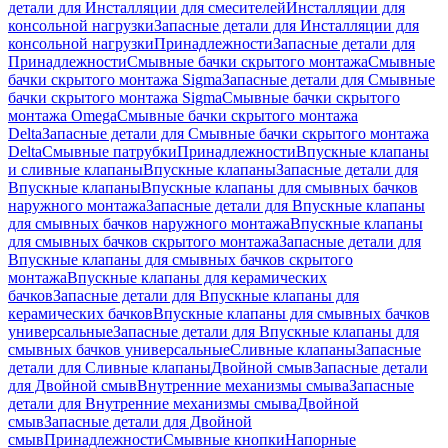
детали для Инсталляции для смесителей
Инсталляции для
консольной нагрузки
Запасные детали для Инсталляции для
консольной нагрузки
Принадлежности
Запасные детали для
Принадлежности
Смывные бачки скрытого монтажа
Смывные
бачки скрытого монтажа Sigma
Запасные детали для Смывные
бачки скрытого монтажа Sigma
Смывные бачки скрытого
монтажа Omega
Смывные бачки скрытого монтажа
Delta
Запасные детали для Смывные бачки скрытого монтажа
Delta
Смывные патрубки
Принадлежности
Впускные клапаны
и сливные клапаны
Впускные клапаны
Запасные детали для
Впускные клапаны
Впускные клапаны для смывных бачков
наружного монтажа
Запасные детали для Впускные клапаны
для смывных бачков наружного монтажа
Впускные клапаны
для смывных бачков скрытого монтажа
Запасные детали для
Впускные клапаны для смывных бачков скрытого
монтажа
Впускные клапаны для керамических
бачков
Запасные детали для Впускные клапаны для
керамических бачков
Впускные клапаны для смывных бачков
универсальные
Запасные детали для Впускные клапаны для
смывных бачков универсальные
Сливные клапаны
Запасные
детали для Сливные клапаны
Двойной смыв
Запасные детали
для Двойной смыв
Внутренние механизмы смыва
Запасные
детали для Внутренние механизмы смыва
Двойной
смыв
Запасные детали для Двойной
смыв
Принадлежности
Смывные кнопки
Напорные