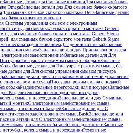
ши
Запасные детали для Смывные клавиши
Для смывных бачков
ажа Omega
Запасные детали для Для смывных бачков скрытого
a
Для смывных бачков скрытого монтажа Delta
Запасные детали
ных бачков скрытого монтажа
для Системы управления смывом с электронным
ия от сети, для смывных бачков скрытого монтажа Geberit
сети, для смывных бачков скрытого монтажа Geberit Sigma
арей, для смывных бачков скрытого монтажа Geberit Sigma
вматическим задействованием
Для двойного смыва
Запасные
управления смывом
Запасные детали для Принадлежности для
с электронным задействованием
Запасные детали для Для
Писсуары
Писсуары с режимом смыва, с ободком
Запасные
ободка
Запасные детали для Писсуары с режимом смыва, без
ные детали для Для систем управления смывом писсуара
ара
Запасные детали для Со встраиваемой системой управления
авления смывом писсуара
Писсуары, режим смыва с подачей
Без ободка
Разделительные перегородки для писсуаров
Запасные
 для Разделительные перегородки для писсуаров,
колена смыва и переходники
Запасные детали для Смывные
рытый монтаж
С электронным задействованием смыва,
м смыва, питанием от батарей
Запасные детали для С
невматическим задействованием смыва
Basic
Запасные детали
апасные детали для С электронным задействованием смыва,
нием смыва, питанием от батарей
Принадлежности
Запасные
 патрубки, колена смыва и переходники
Ремонтные