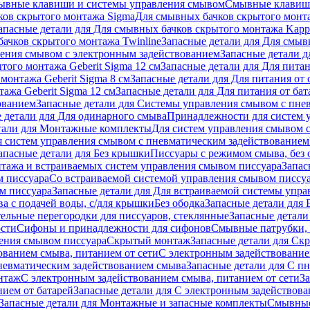
ывные клавиши и системы управления смывом
Смывные клави
ков скрытого монтажа Sigma
Для смывных бачков скрытого монт
апасные детали для Для смывных бачков скрытого монтажа Kapp
ачков скрытого монтажа Twinline
Запасные детали для Для смыв
ения смывом с электронным задействованием
Запасные детали 
того монтажа Geberit Sigma 12 см
Запасные детали для Для питан
монтажа Geberit Sigma 8 см
Запасные детали для Для питания от 
ажа Geberit Sigma 12 см
Запасные детали для Для питания от бат
ованием
Запасные детали для Системы управления смывом с пне
 детали для Для одинарного смыва
Принадлежности для систем 
тали для Монтажные комплекты
Для систем управления смывом 
я систем управления смывом с пневматическим задействованием
апасные детали для Без крышки
Писсуары с режимом смыва, без 
тажа и встраиваемых систем управления смывом писсуара
Запас
м писсуара
Со встраиваемой системой управления смывом писсу
м писсуара
Запасные детали для Для встраиваемой системы упр
а с подачей воды, с/для крышки
Без ободка
Запасные детали для 
тельные перегородки для писсуаров, стеклянные
Запасные детали
ости
Сифоны и принадлежности для сифонов
Смывные патрубки, 
ения смывом писсуара
Скрытый монтаж
Запасные детали для Ск
ованием смыва, питанием от сети
С электронным задействование
невматическим задействованием смыва
Запасные детали для С п
нтаж
С электронным задействованием смыва, питанием от сети
З
ием от батарей
Запасные детали для С электронным задействова
Запасные детали для Монтажные и запасные комплекты
Смывные