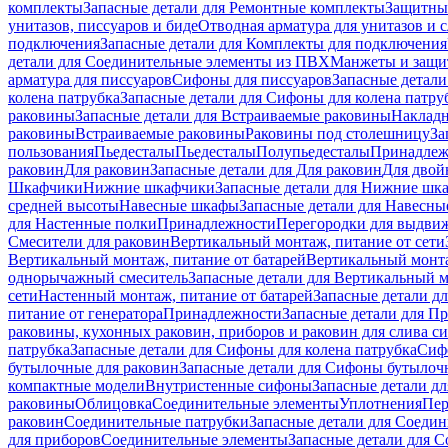
комплекты
Запасные детали для Ремонтные комплекты
Защитны
унитазов, писсуаров и биде
Отводная арматура для унитазов и 
подключения
Запасные детали для Комплекты для подключения
детали для Соединительные элементы из ПВХ
Манжеты и защи
арматура для писсуаров
Cифоны для писсуаров
Запасные детали
колена патрубка
Запасные детали для Сифоны для колена патру
раковины
Запасные детали для Встраиваемые раковины
Наклад
раковины
Встраиваемые раковины
Раковины под столешницу
За
пользования
Пьедесталы
Пьедесталы
Полупьедесталы
Принадлеж
раковин
Для раковин
Запасные детали для Для раковин
Для двой
Шкафчики
Нижние шкафчики
Запасные детали для Нижние шк
средней высоты
Навесные шкафы
Запасные детали для Навесн
для Настенные полки
Принадлежности
Перегородки для выдви
Смесители для раковин
Вертикальный монтаж, питание от сети
Вертикальный монтаж, питание от батарей
Вертикальный монта
однорычажный смеситель
Запасные детали для Вертикальный 
сети
Настенный монтаж, питание от батарей
Запасные детали д
питание от генератора
Принадлежности
Запасные детали для П
раковины, кухонных раковин, приборов и раковин для слива с
патрубка
Запасные детали для Сифоны для колена патрубка
Сифо
бутылочные для раковин
Запасные детали для Сифоны бутылоч
компактные модели
Внутристенные сифоны
Запасные детали д
раковины
Облицовка
Соединительные элементы
Уплотнения
Пер
раковин
Соединительные патрубки
Запасные детали для Соеди
для приборов
Соединительные элементы
Запасные детали для 