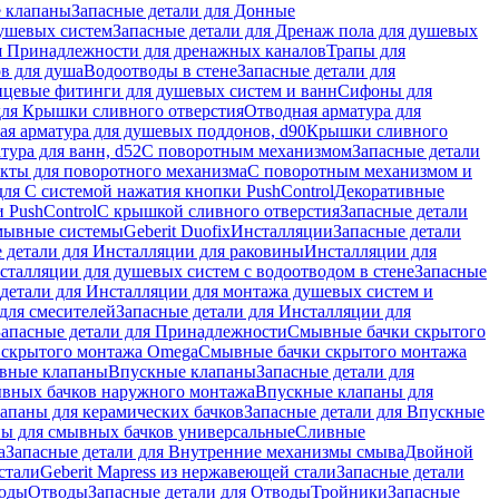
 клапаны
Запасные детали для Донные
душевых систем
Запасные детали для Дренаж пола для душевых
я Принадлежности для дренажных каналов
Трапы для
в для душа
Водоотводы в стене
Запасные детали для
цевые фитинги для душевых систем и ванн
Сифоны для
для Крышки сливного отверстия
Отводная арматура для
ая арматура для душевых поддонов, d90
Крышки сливного
тура для ванн, d52
С поворотным механизмом
Запасные детали
екты для поворотного механизма
С поворотным механизмом и
для С системой нажатия кнопки PushControl
Декоративные
 PushControl
С крышкой сливного отверстия
Запасные детали
мывные системы
Geberit Duofix
Инсталляции
Запасные детали
 детали для Инсталляции для раковины
Инсталляции для
сталляции для душевых систем с водоотводом в стене
Запасные
детали для Инсталляции для монтажа душевых систем и
для смесителей
Запасные детали для Инсталляции для
Запасные детали для Принадлежности
Смывные бачки скрытого
 скрытого монтажа Omega
Смывные бачки скрытого монтажа
ивные клапаны
Впускные клапаны
Запасные детали для
ывных бачков наружного монтажа
Впускные клапаны для
апаны для керамических бачков
Запасные детали для Впускные
ны для смывных бачков универсальные
Сливные
а
Запасные детали для Внутренние механизмы смыва
Двойной
стали
Geberit Mapress из нержавеющей стали
Запасные детали
ходы
Отводы
Запасные детали для Отводы
Тройники
Запасные