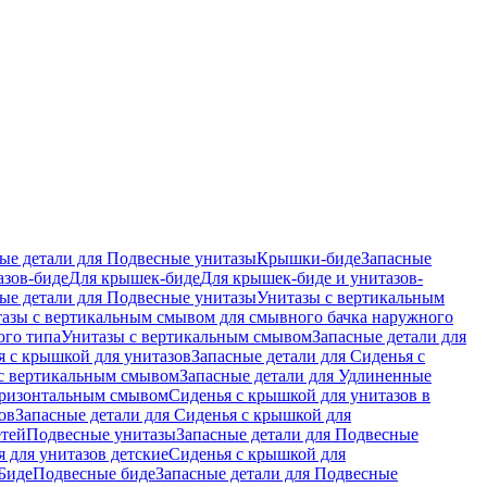
ые детали для Подвесные унитазы
Крышки-биде
Запасные
азов-биде
Для крышек-биде
Для крышек-биде и унитазов-
ые детали для Подвесные унитазы
Унитазы с вертикальным
азы с вертикальным смывом для смывного бачка наружного
ого типа
Унитазы с вертикальным смывом
Запасные детали для
я с крышкой для унитазов
Запасные детали для Сиденья с
с вертикальным смывом
Запасные детали для Удлиненные
горизонтальным смывом
Сиденья с крышкой для унитазов в
ов
Запасные детали для Сиденья с крышкой для
етей
Подвесные унитазы
Запасные детали для Подвесные
я для унитазов детские
Сиденья с крышкой для
Биде
Подвесные биде
Запасные детали для Подвесные