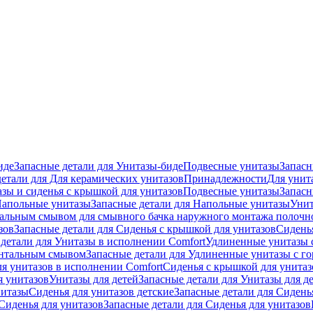
иде
Запасные детали для Унитазы-биде
Подвесные унитазы
Запасн
детали для Для керамических унитазов
Принадлежности
Для унит
зы и сиденья с крышкой для унитазов
Подвесные унитазы
Запасн
апольные унитазы
Запасные детали для Напольные унитазы
Унит
кальным смывом для смывного бачка наружного монтажа полочн
зов
Запасные детали для Сиденья с крышкой для унитазов
Сидень
детали для Унитазы в исполнении Comfort
Удлиненные унитазы 
онтальным смывом
Запасные детали для Удлиненные унитазы с 
ля унитазов в исполнении Comfort
Сиденья с крышкой для унитаз
я унитазов
Унитазы для детей
Запасные детали для Унитазы для д
нитазы
Сиденья для унитазов детские
Запасные детали для Сидень
Сиденья для унитазов
Запасные детали для Сиденья для унитазов