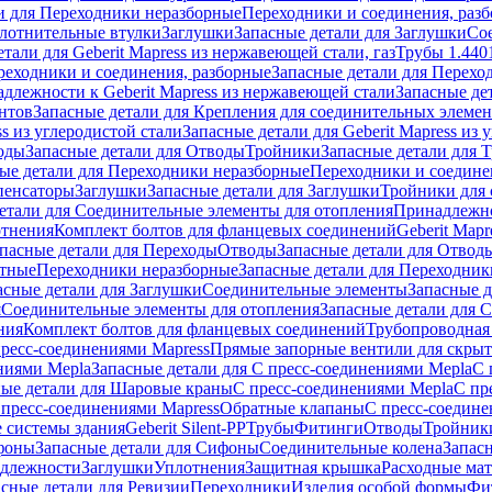
и для Переходники неразборные
Переходники и соединения, раз
лотнительные втулки
Заглушки
Запасные детали для Заглушки
Со
тали для Geberit Mapress из нержавеющей стали, газ
Трубы 1.440
реходники и соединения, разборные
Запасные детали для Перехо
длежности к Geberit Mapress из нержавеющей стали
Запасные де
нтов
Запасные детали для Крепления для соединительных элеме
ss из углеродистой стали
Запасные детали для Geberit Mapress из 
оды
Запасные детали для Отводы
Тройники
Запасные детали для 
ые детали для Переходники неразборные
Переходники и соедине
пенсаторы
Заглушки
Запасные детали для Заглушки
Тройники для 
етали для Соединительные элементы для отопления
Принадлежнос
отнения
Комплект болтов для фланцевых соединений
Geberit Mapr
пасные детали для Переходы
Отводы
Запасные детали для Отвод
стные
Переходники неразборные
Запасные детали для Переходник
асные детали для Заглушки
Соединительные элементы
Запасные 
я
Соединительные элементы для отопления
Запасные детали для 
ния
Комплект болтов для фланцевых соединений
Трубопроводная
пресс-соединениями Mapress
Прямые запорные вентили для скры
ниями Mepla
Запасные детали для С пресс-соединениями Mepla
С 
ные детали для Шаровые краны
С пресс-соединениями Mepla
С пр
 пресс-соединениями Mapress
Обратные клапаны
С пресс-соедине
 системы здания
Geberit Silent-PP
Трубы
Фитинги
Отводы
Тройник
фоны
Запасные детали для Сифоны
Соединительные колена
Запас
длежности
Заглушки
Уплотнения
Защитная крышка
Расходные ма
асные детали для Ревизии
Переходники
Изделия особой формы
Фи