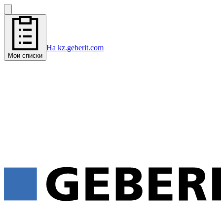
На kz.geberit.com
Мои списки