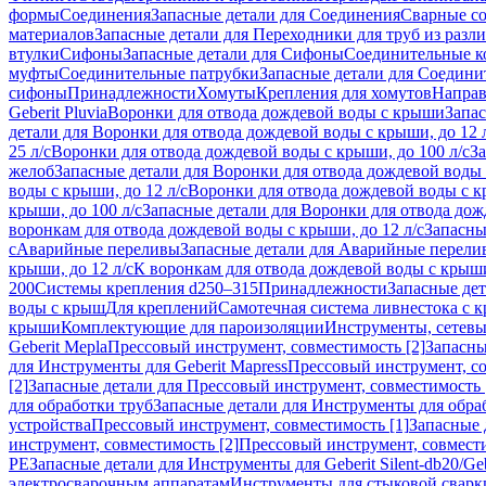
формы
Соединения
Запасные детали для Соединения
Сварные с
материалов
Запасные детали для Переходники для труб из разл
втулки
Сифоны
Запасные детали для Сифоны
Соединительные к
муфты
Соединительные патрубки
Запасные детали для Соедини
сифоны
Принадлежности
Хомуты
Крепления для хомутов
Направ
Geberit Pluvia
Воронки для отвода дождевой воды с крыши
Запа
детали для Воронки для отвода дождевой воды с крыши, до 12 
25 л/с
Воронки для отвода дождевой воды с крыши, до 100 л/с
За
желоб
Запасные детали для Воронки для отвода дождевой воды
воды с крыши, до 12 л/с
Воронки для отвода дождевой воды с кр
крыши, до 100 л/с
Запасные детали для Воронки для отвода дож
воронкам для отвода дождевой воды с крыши, до 12 л/с
Запасны
с
Аварийные переливы
Запасные детали для Аварийные перели
крыши, до 12 л/с
К воронкам для отвода дождевой воды с крыши,
200
Системы крепления d250–315
Принадлежности
Запасные де
воды с крыш
Для креплений
Самотечная система ливнестока с 
крыши
Комплектующие для пароизоляции
Инструменты, сетевы
Geberit Mepla
Прессовый инструмент, совместимость [2]
Запасны
для Инструменты для Geberit Mapress
Прессовый инструмент, со
[2]
Запасные детали для Прессовый инструмент, совместимость 
для обработки труб
Запасные детали для Инструменты для обра
устройства
Прессовый инструмент, совместимость [1]
Запасные 
инструмент, совместимость [2]
Прессовый инструмент, совмест
PE
Запасные детали для Инструменты для Geberit Silent-db20/Geb
электросварочным аппаратам
Инструменты для стыковой сварк