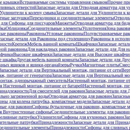
е крышки
Встраиваемые системы управления смывом
Прочие пр
сливных отверстий
Запасные детали для Отводная арматура для у
Удлинители к колену смыва
Запасные детали для Удлинители к 
тные заглушки
Переходники и соединительные элементы
Отводна
 для Cифоны для писсуаров
Манжеты
Отводная арматура для бид
бка
Облицовка
Соединительные элементы
Уплотнения
Зона раков
ные раковины
Раковины
Угловые раковины
Полувстраиваемые ра
пасные детали для Раковины под столешницу
Раковины в исполн
ности
Крепеж
Мебель ванной комнаты
Шкафчики
Запасные детал
ной раковины
Для накладных pаковин
Запасные детали для Для 
афчики
Высокие шкафчики
Запасные детали для Высокие шкафчи
ые шкафы
Другая мебель ванной комнаты
Запасные детали для Дру
жных ящиков и ящики-органайзеры
Ручки
Магнитные плиты
Смес
Запасные детали для Вертикальный монтаж, питание от сети
Вер
ж, питание от генератора
Запасные детали для Вертикальный мо
монтаж, однорычажный смеситель
Настенный монтаж, питание от
ля Настенный монтаж, питание от батарей
Настенный монтаж, пит
ринадлежности
Для смесителей для раковин
Запасные детали для 
ильно загрязненной воды
Отводная арматура для раковин
Запасные
ны для колена патрубка, компактные модели
Запасные детали д
ные для раковин
Сифоны бутылочные для раковин, компактные 
ля Внутристенные сифоны
Соединительные элементы для ракови
еливные патрубки
Удлинители
Сифоны для кухонных раковин
За
нительные патрубки
Принадлежности
Запасные детали для Прина
Соединительные элементы
Принадлежности
Сифоны для сливных 