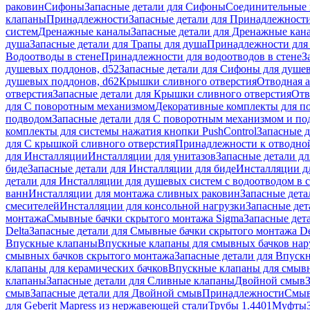
раковин
Сифоны
Запасные детали для Сифоны
Соединительные 
клапаны
Принадлежности
Запасные детали для Принадлежност
систем
Дренажные каналы
Запасные детали для Дренажные кан
душа
Запасные детали для Трапы для душа
Принадлежности для 
Водоотводы в стене
Принадлежности для водоотводов в стене
З
душевых поддонов, d52
Запасные детали для Сифоны для душе
душевых поддонов, d62
Крышки сливного отверстия
Отводная а
отверстия
Запасные детали для Крышки сливного отверстия
Отв
для С поворотным механизмом
Декоративные комплекты для п
подводом
Запасные детали для С поворотным механизмом и по
комплекты для системы нажатия кнопки PushControl
Запасные д
для С крышкой сливного отверстия
Принадлежности к отводной
для Инсталляции
Инсталляции для унитазов
Запасные детали дл
биде
Запасные детали для Инсталляции для биде
Инсталляции д
детали для Инсталляции для душевых систем с водоотводом в 
ванн
Инсталляции для монтажа сливных раковин
Запасные дета
смесителей
Инсталляции для консольной нагрузки
Запасные дет
монтажа
Смывные бачки скрытого монтажа Sigma
Запасные дет
Delta
Запасные детали для Смывные бачки скрытого монтажа De
Впускные клапаны
Впускные клапаны для смывных бачков на
смывных бачков скрытого монтажа
Запасные детали для Впуск
клапаны для керамических бачков
Впускные клапаны для смывн
клапаны
Запасные детали для Сливные клапаны
Двойной смыв
смыв
Запасные детали для Двойной смыв
Принадлежности
Смыв
для Geberit Mapress из нержавеющей стали
Трубы 1.4401
Муфты