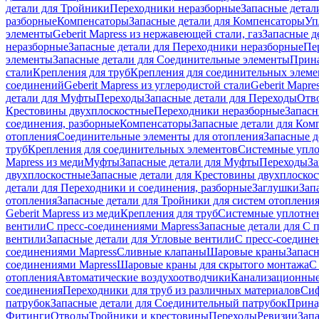
детали для Тройники
Переходники неразборные
Запасные детал
разборные
Компенсаторы
Запасные детали для Компенсаторы
Уп
элементы
Geberit Mapress из нержавеющей стали, газ
Запасные де
неразборные
Запасные детали для Переходники неразборные
Пе
элементы
Запасные детали для Соединительные элементы
Прина
стали
Крепления для труб
Крепления для соединительных элеме
соединений
Geberit Mapress из углеродистой стали
Geberit Mapre
детали для Муфты
Переходы
Запасные детали для Переходы
Отв
Крестовины двухплоскостные
Переходники неразборные
Запасн
соединения, разборные
Компенсаторы
Запасные детали для Ком
отопления
Соединительные элементы для отопления
Запасные д
труб
Крепления для соединительных элементов
Системные упл
Mapress из меди
Муфты
Запасные детали для Муфты
Переходы
За
двухплоскостные
Запасные детали для Крестовины двухплоско
детали для Переходники и соединения, разборные
Заглушки
Зап
отопления
Запасные детали для Тройники для систем отоплени
Geberit Mapress из меди
Крепления для труб
Системные уплотне
вентили
С пресс-соединениями Mapress
Запасные детали для С 
вентили
Запасные детали для Угловые вентили
С пресс-соедине
соединениями Mapress
Сливные клапаны
Шаровые краны
Запас
соединениями Mapress
Шаровые краны для скрытого монтажа
С
отопления
Автоматические воздухоотводчики
Канализационные
соединения
Переходники для труб из различных материалов
Си
патрубок
Запасные детали для Соединительный патрубок
Прина
Фитинги
Отводы
Тройники и крестовины
Переходы
Ревизии
Зап