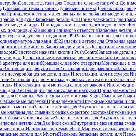
патрубки
Запасные детали для Соединительные патрубки
Донные
и
Душевые системы и ванны
Душевые системы
Дренаж пола для 
алы
Принадлежности для дренажных каналов
Запасные детали дл
трапов для душа
Запасные детали для Принадлежности для трапо
апасные детали для Принадлежности для водоотводов в стене
Кон
вых поддонов, d52
Крышки сливного отверстия
Запасные детали 
рматура для душевых поддонов, d90
Запасные детали для Отводн
одная арматура для ванн, d52
Запасные детали для Отводная арма
оворотного механизма
Запасные детали для Декоративные компл
дводом
С системой нажатия кнопки PushControl
Запасные детали 
етали для Декоративные комплекты для системы нажатия кнопки
 арматуре для ванн
Крышки сливного отверстия
Монтажные и с
я Инсталляции для унитазов
Инсталляции для раковины
Запасные
ля писсуаров
Запасные детали для Инсталляции для писсуаров
Ин
стене
Инсталляции для монтажа душевых систем и ванн
Запасные 
ли для Инсталляции для монтажа сливных раковин
Инсталляции 
али для Инсталляции для консольной нагрузки
Принадлежности
али для Смывные бачки скрытого монтажа Sigma
Смывные бачки
lta
Смывные патрубки
Принадлежности
Впускные клапаны и сл
ружного монтажа
Запасные детали для Впускные клапаны для см
ные клапаны для смывных бачков скрытого монтажа
Впускные кл
ых бачков универсальные
Запасные детали для Впускные клапа
Запасные детали для Двойной смыв
Внутренние механизмы смыв
ные кнопки
Напорные системы
Geberit Mapress из нержавеющей 
Запасные детали для Муфты
Переходы
Запасные детали для Пере