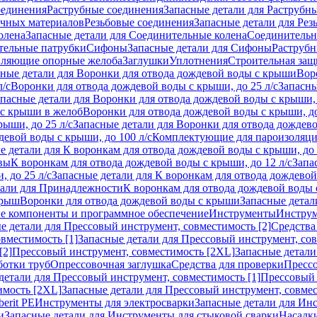
оединения
Раструбные соединения
Запасные детали для Раструбн
ичных материалов
Резьбовые соединения
Запасные детали для Рез
олена
Запасные детали для Соединительные колена
Соединитель
тельные патрубки
Сифоны
Запасные детали для Сифоны
Раструб
ляющие опорные желоба
Заглушки
Уплотнения
Строительная защ
сные детали для Воронки для отвода дождевой воды с крыши
Вор
л/с
Воронки для отвода дождевой воды с крыши, до 25 л/с
Запасны
пасные детали для Воронки для отвода дождевой воды с крыши, 
 с крыши в желоб
Воронки для отвода дождевой воды с крыши, до
ыши, до 25 л/с
Запасные детали для Воронки для отвода дождево
девой воды с крыши, до 100 л/с
Комплектующие для пароизоляц
е детали для К воронкам для отвода дождевой воды с крыши, до 
вы
К воронкам для отвода дождевой воды с крыши, до 12 л/с
Запа
 до 25 л/с
Запасные детали для К воронкам для отвода дождевой 
тали для Принадлежности
К воронкам для отвода дождевой воды
крыш
Воронки для отвода дождевой воды с крыши
Запасные детал
е компоненты и программное обеспечение
Инструменты
Инструм
е детали для Прессовый инструмент, совместимость [2]
Средства
вместимость [1]
Запасные детали для Прессовый инструмент, сов
[2]
Прессовый инструмент, совместимость [2XL]
Запасные детали
ботки труб
Опрессовочная заглушка
Средства для проверки
Прессо
детали для Прессовый инструмент, совместимость [1]
Прессовый 
имость [2XL]
Запасные детали для Прессовый инструмент, совме
erit PE
Инструменты для электросварки
Запасные детали для Ин
и
Запасные детали для Инструменты для стыковой сварки
Насадки