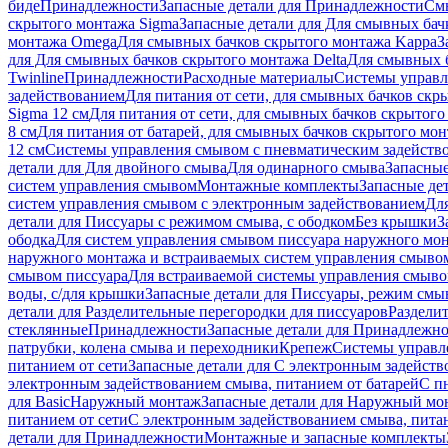
биде
Принадлежности
Запасные детали для Принадлежности
См
скрытого монтажа Sigma
Запасные детали для Для смывных бач
монтажа Omega
Для смывных бачков скрытого монтажа Kappa
З
для Для смывных бачков скрытого монтажа Delta
Для смывных б
Twinline
Принадлежности
Расходные материалы
Системы управл
задействованием
Для питания от сети, для смывных бачков скры
Sigma 12 см
Для питания от сети, для смывных бачков скрытого 
8 см
Для питания от батарей, для смывных бачков скрытого монт
12 см
Системы управления смывом с пневматическим задейств
детали для Для двойного смыва
Для одинарного смыва
Запасные
систем управления смывом
Монтажные комплекты
Запасные де
систем управления смывом с электронным задействованием
Дл
детали для Писсуары с режимом смыва, с ободком
Без крышки
З
ободка
Для систем управления смывом писсуара наружного мон
наружного монтажа и встраиваемых систем управления смыво
смывом писсуара
Для встраиваемой системы управления смыво
воды, с/для крышки
Запасные детали для Писсуары, режим смыв
детали для Разделительные перегородки для писсуаров
Раздели
стеклянные
Принадлежности
Запасные детали для Принадлежн
патрубки, колена смыва и переходники
Крепеж
Системы управл
питанием от сети
Запасные детали для С электронным задейств
электронным задействованием смыва, питанием от батарей
С п
для Basic
Наружный монтаж
Запасные детали для Наружный мо
питанием от сети
С электронным задействованием смыва, питан
детали для Принадлежности
Монтажные и запасные комплекты