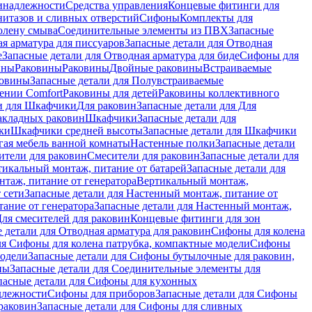
инадлежности
Средства управления
Концевые фитинги для
нитазов и сливных отверстий
Сифоны
Комплекты для
колену смыва
Соединительные элементы из ПВХ
Запасные
я арматура для писсуаров
Запасные детали для Отводная
е
Запасные детали для Отводная арматура для биде
Сифоны для
ины
Раковины
Раковины
Двойные раковины
Встраиваемые
ковины
Запасные детали для Полувстраиваемые
ении Comfort
Pаковины для детей
Раковины коллективного
и для Шкафчики
Для раковин
Запасные детали для Для
накладных pаковин
Шкафчики
Запасные детали для
ки
Шкафчики средней высоты
Запасные детали для Шкафчики
гая мебель ванной комнаты
Настенные полки
Запасные детали
ители для раковин
Смесители для раковин
Запасные детали для
тикальный монтаж, питание от батарей
Запасные детали для
нтаж, питание от генератора
Вертикальный монтаж,
 сети
Запасные детали для Настенный монтаж, питание от
ание от генератора
Запасные детали для Настенный монтаж,
Для смесителей для раковин
Концевые фитинги для зон
 детали для Отводная арматура для раковин
Сифоны для колена
ля Сифоны для колена патрубка, компактные модели
Сифоны
модели
Запасные детали для Сифоны бутылочные для раковин,
ны
Запасные детали для Соединительные элементы для
пасные детали для Сифоны для кухонных
длежности
Сифоны для приборов
Запасные детали для Сифоны
раковин
Запасные детали для Сифоны для сливных