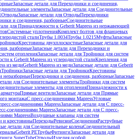
борные
Запасные детали для Переходники и соединения,
единительные элементы
Запасные детали для Соединительные
1
Отводы
Запасные детали для Отводы
Переходники
дники и соединения, разборные
Соединительные
тали для Принадлежности к Geberit Mapress из нержавеющей
нтов
Системные уплотнения
Комплект болтов для фланцевых
углеродистой стали
Трубы 1.0034
Трубы 1.0215
Муфты
Запасные
Тройники
Крестовины двухплоскостные
Запасные детали для
ния, разборные
Запасные детали для Переходники и
систем отопления
Запасные детали для Тройники для систем
ти к Geberit Mapress из углеродистой стали
Крепления для
ess из меди
Geberit Mapress из меди
Запасные детали для Geberit
ы
Тройники
Запасные детали для Тройники
Крестовины
и неразборные
Переходники и соединения, разборные
Запасные
детали для Соединительные элементы
Тройники для систем
Соединительные элементы для отопления
Принадлежности к
 арматура
Прямые вентили
Запасные детали для Прямые
того монтажа
С пресс-соединениями Mapress
Угловые
пресс-соединениями Mapress
Запасные детали для С пресс-
есс-соединениями Mapress
Запасные детали для С пресс-
ниями Mapress
Воздушные клапаны для систем
и и крестовины
Переходы
Ревизии
Соединения
Раструбные
ные детали для Соединительные колена
Соединительный
териалы
Geberit PE
Трубы
Фитинги
Запасные детали для
тинги SuperTube
Отводы
Изделия особой