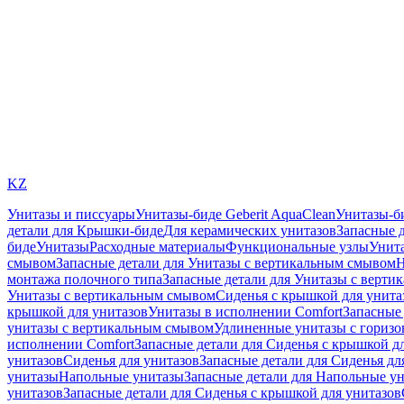
KZ
Унитазы и писсуары
Унитазы-биде Geberit AquaClean
Унитазы-б
детали для Крышки-биде
Для керамических унитазов
Запасные 
биде
Унитазы
Расходные материалы
Функциональные узлы
Унита
смывом
Запасные детали для Унитазы с вертикальным смывом
Н
монтажа полочного типа
Запасные детали для Унитазы с верти
Унитазы с вертикальным смывом
Сиденья с крышкой для унита
крышкой для унитазов
Унитазы в исполнении Comfort
Запасные 
унитазы с вертикальным смывом
Удлиненные унитазы с гориз
исполнении Comfort
Запасные детали для Сиденья с крышкой д
унитазов
Сиденья для унитазов
Запасные детали для Сиденья дл
унитазы
Напольные унитазы
Запасные детали для Напольные у
унитазов
Запасные детали для Сиденья с крышкой для унитазов