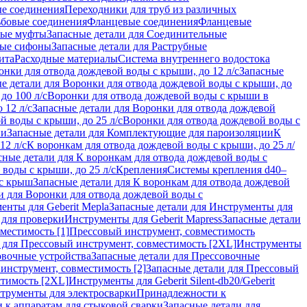
ые соединения
Переходники для труб из различных
ьбовые соединения
Фланцевые соединения
Фланцевые
ные муфты
Запасные детали для Соединительные
ные сифоны
Запасные детали для Раструбные
ита
Расходные материалы
Система внутреннего водостока
онки для отвода дождевой воды с крыши, до 12 л/с
Запасные
е детали для Воронки для отвода дождевой воды с крыши, до
до 100 л/с
Воронки для отвода дождевой воды с крыши в
 12 л/с
Запасные детали для Воронки для отвода дождевой
й воды с крыши, до 25 л/с
Воронки для отвода дождевой воды с
ии
Запасные детали для Комплектующие для пароизоляции
К
12 л/с
К воронкам для отвода дождевой воды с крыши, до 25 л/
сные детали для К воронкам для отвода дождевой воды с
воды с крыши, до 25 л/с
Крепления
Системы крепления d40–
 с крыш
Запасные детали для К воронкам для отвода дождевой
и для Воронки для отвода дождевой воды с
енты для Geberit Mepla
Запасные детали для Инструменты для
 для проверки
Инструменты для Geberit Mapress
Запасные детали
местимость [1]
Прессовый инструмент, совместимость
 для Прессовый инструмент, совместимость [2XL]
Инструменты
вочные устройства
Запасные детали для Прессовочные
инструмент, совместимость [2]
Запасные детали для Прессовый
стимость [2XL]
Инструменты для Geberit Silent-db20/Geberit
струменты для электросварки
Принадлежности к
 к аппаратам для стыковой сварки
Запасные детали для