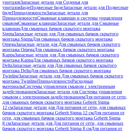
унитазов
Запасные детали для Сиденья для
унитазов
Биде
Подвесные биде
Запасные детали для Подвесные
биде
Принадлежности
Запасные детали для
Принадлежности
Смывные клавиши и системы управления
смывом
Смывные клавиши
Запасные детали для Смывные
клавиши
Для смывных бачков скрытого монтажа
Sigma
Запасные детали для Для смывных бачков скрытого
монтажа Sigma
Для смывных бачков скрытого монтажа
Omega
Запасные детали для Для смывных бачков скрытого
монтажа Omega
Для смывных бачков скрытого монтажа
Kappa
Запасные детали для Для смывных бачков скрытого
монтажа Kappa
Для смывных бачков скрытого монтажа
Delta
Запасные детали для Для смывных бачков скрытого
монтажа Delta
Для смывных бачков скрытого монтажа
Twinline
Запасные детали для Для смывных бачков скрытого
монтажа Twinline
Принадлежности
Расходные
материалы
Системы управления смывом с электронным
задействованием
Запасные детали для Системы управления
смывом с электронным задействованием
Для питания от сети,
для смывных бачков скрытого монтажа Geberit Sigma
12 см
Запасные детали для Для питания от сети, для смывных
бачков скрытого монтажа Geberit Sigma 12 см
Для питания от
сети, для смывных бачков скрытого монтажа Geberit Sigma
8 см
Запасные детали для Для питания от сети, для смывных
бачков скрытого монтажа Geberit Sigma 8 см
Для питания от