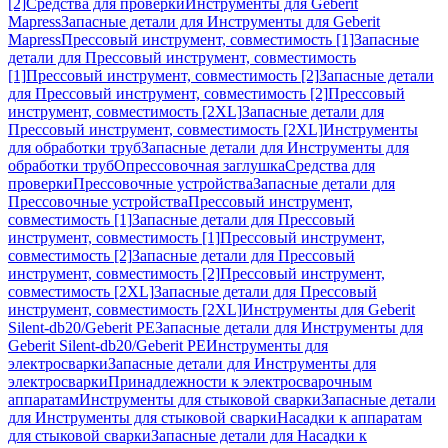
[2]
Средства для проверки
Инструменты для Geberit
Mapress
Запасные детали для Инструменты для Geberit
Mapress
Прессовый инструмент, совместимость [1]
Запасные
детали для Прессовый инструмент, совместимость
[1]
Прессовый инструмент, совместимость [2]
Запасные детали
для Прессовый инструмент, совместимость [2]
Прессовый
инструмент, совместимость [2XL]
Запасные детали для
Прессовый инструмент, совместимость [2XL]
Инструменты
для обработки труб
Запасные детали для Инструменты для
обработки труб
Опрессовочная заглушка
Средства для
проверки
Прессовочные устройства
Запасные детали для
Прессовочные устройства
Прессовый инструмент,
совместимость [1]
Запасные детали для Прессовый
инструмент, совместимость [1]
Прессовый инструмент,
совместимость [2]
Запасные детали для Прессовый
инструмент, совместимость [2]
Прессовый инструмент,
совместимость [2XL]
Запасные детали для Прессовый
инструмент, совместимость [2XL]
Инструменты для Geberit
Silent-db20/Geberit PE
Запасные детали для Инструменты для
Geberit Silent-db20/Geberit PE
Инструменты для
электросварки
Запасные детали для Инструменты для
электросварки
Принадлежности к электросварочным
аппаратам
Инструменты для стыковой сварки
Запасные детали
для Инструменты для стыковой сварки
Насадки к аппаратам
для стыковой сварки
Запасные детали для Насадки к