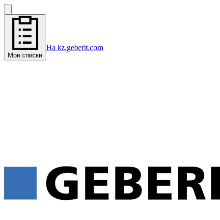
На kz.geberit.com
Мои списки