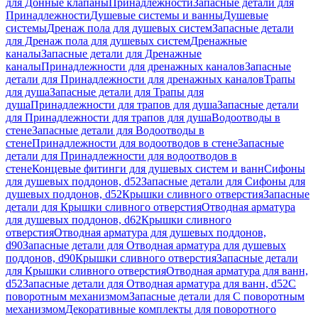
для Донные клапаны
Принадлежности
Запасные детали для
Принадлежности
Душевые системы и ванны
Душевые
системы
Дренаж пола для душевых систем
Запасные детали
для Дренаж пола для душевых систем
Дренажные
каналы
Запасные детали для Дренажные
каналы
Принадлежности для дренажных каналов
Запасные
детали для Принадлежности для дренажных каналов
Трапы
для душа
Запасные детали для Трапы для
душа
Принадлежности для трапов для душа
Запасные детали
для Принадлежности для трапов для душа
Водоотводы в
стене
Запасные детали для Водоотводы в
стене
Принадлежности для водоотводов в стене
Запасные
детали для Принадлежности для водоотводов в
стене
Концевые фитинги для душевых систем и ванн
Сифоны
для душевых поддонов, d52
Запасные детали для Сифоны для
душевых поддонов, d52
Крышки сливного отверстия
Запасные
детали для Крышки сливного отверстия
Отводная арматура
для душевых поддонов, d62
Крышки сливного
отверстия
Отводная арматура для душевых поддонов,
d90
Запасные детали для Отводная арматура для душевых
поддонов, d90
Крышки сливного отверстия
Запасные детали
для Крышки сливного отверстия
Отводная арматура для ванн,
d52
Запасные детали для Отводная арматура для ванн, d52
С
поворотным механизмом
Запасные детали для С поворотным
механизмом
Декоративные комплекты для поворотного