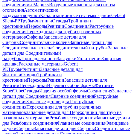
соединениями Mapress
Воздушные клапаны для систем
отопления
Автоматические
воздухоотводчики
Канализационные системы здания
Geberit
Silent-PP
Трубы
Фитинги
Отводы
Тройники и
крестовины
Переходы
Ревизии
Соединения
Раструбные
соединения
Переходники для труб из различных
материалов
Сифоны
Запасные детали для
Сифоны
Соединительные колена
Запасные детали для
Соединительные колена
Соединительный патрубок
Запасные
детали для Соединительный
патрубок
Принадлежности
Заглушки
Уплотнения
Защитная
крышка
Расходные материалы
Geberit
PE
Трубы
Фитинги
Запасные детали для
Фитинги
Отводы
Тройники и
крестовины
Переходы
Ревизии
Запасные детали для
Ревизии
Переходники
Изделия особой формы
Фитинги
SuperTube
Отводы
Изделия особой формы
Соединения
Запасные
детали для Соединения
Сварные соединения
Раструбные
соединения
Запасные детали для Раструбные
соединения
Переходники для труб из различных
материалов
Запасные детали для Переходники для труб из
различных материалов
Резьбовые соединения
Запасные детали
для Резьбовые соединения
Фланцевые соединения
Фланцевые
втулки
Сифоны
Запасные детали для Сифоны
Соединительные
колена
Запасные детали для Соединительные