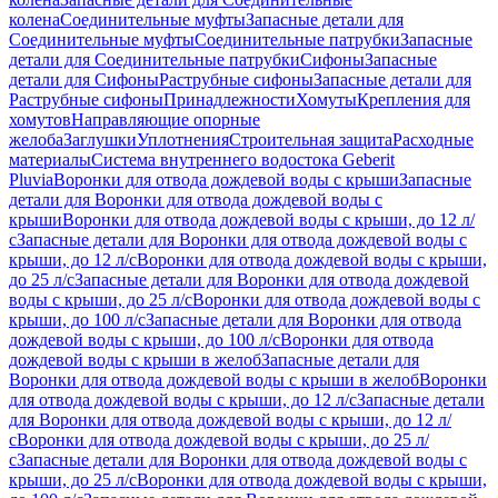
колена
Соединительные муфты
Запасные детали для
Соединительные муфты
Соединительные патрубки
Запасные
детали для Соединительные патрубки
Сифоны
Запасные
детали для Сифоны
Раструбные сифоны
Запасные детали для
Раструбные сифоны
Принадлежности
Хомуты
Крепления для
хомутов
Направляющие опорные
желоба
Заглушки
Уплотнения
Строительная защита
Расходные
материалы
Система внутреннего водостока Geberit
Pluvia
Воронки для отвода дождевой воды с крыши
Запасные
детали для Воронки для отвода дождевой воды с
крыши
Воронки для отвода дождевой воды с крыши, до 12 л/
с
Запасные детали для Воронки для отвода дождевой воды с
крыши, до 12 л/с
Воронки для отвода дождевой воды с крыши,
до 25 л/с
Запасные детали для Воронки для отвода дождевой
воды с крыши, до 25 л/с
Воронки для отвода дождевой воды с
крыши, до 100 л/с
Запасные детали для Воронки для отвода
дождевой воды с крыши, до 100 л/с
Воронки для отвода
дождевой воды с крыши в желоб
Запасные детали для
Воронки для отвода дождевой воды с крыши в желоб
Воронки
для отвода дождевой воды с крыши, до 12 л/с
Запасные детали
для Воронки для отвода дождевой воды с крыши, до 12 л/
с
Воронки для отвода дождевой воды с крыши, до 25 л/
с
Запасные детали для Воронки для отвода дождевой воды с
крыши, до 25 л/с
Воронки для отвода дождевой воды с крыши,