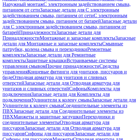
Наружный монтаж
С электронным задействованием смыва,
питанием от сети
Запасные детали для С электронным
задействованием смыва, питанием от сети
С электронным
задействованием смыва, питанием от батарей
Запасные детали
для С электронным задействованием смыва, питанием от
батарей
Принадлежности
Запасные детали для
Принадлежности
Монтажные и запасные комплекты
Запасные
детали для Монтажные и запасные комплекты
Смывные
патрубки, колена смыва и переходники
Ремонтные
комплекты
Запасные детали для Ремонтные
комплекты
Защитные крышки
Встраиваемые системы
управления смывом
Прочие принадлежности
Средства
управления
Концевые фитинги для унитазов, писсуаров и
биде
Отводная арматура для унитазов и сливных
отверстий
Запасные детали для Отводная арматура для
унитазов и сливных отверстий
Сифоны
Комплекты для
подключения
Запасные детали для Комплекты для
подключения
Удлинители к колену смыва
Запасные детали для
Удлинители к колену смыва
Соединительные элементы из
ПВХ
Запасные детали для Соединительные элементы из
ПВХ
Манжеты и защитные заглушки
Переходники и
соединительные элементы
Отводная арматура для
писсуаров
Запасные детали для Отводная арматура для
писсуаров
Cифоны для писсуаров
Запасные детали для
Cифоны для писсуаров
Манжеты
Отводная арматура для