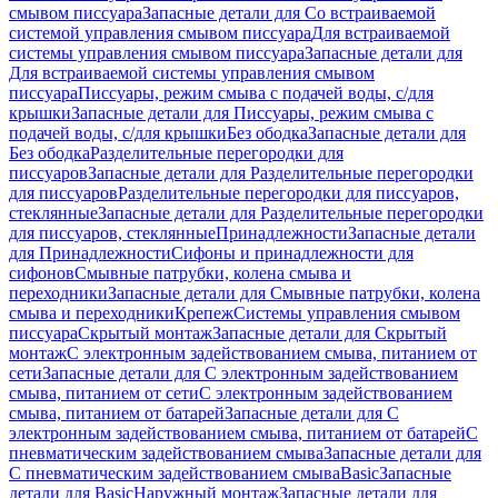
смывом писсуара
Запасные детали для Со встраиваемой
системой управления смывом писсуара
Для встраиваемой
системы управления смывом писсуара
Запасные детали для
Для встраиваемой системы управления смывом
писсуара
Писсуары, режим смыва с подачей воды, с/для
крышки
Запасные детали для Писсуары, режим смыва с
подачей воды, с/для крышки
Без ободка
Запасные детали для
Без ободка
Разделительные перегородки для
писсуаров
Запасные детали для Разделительные перегородки
для писсуаров
Разделительные перегородки для писсуаров,
стеклянные
Запасные детали для Разделительные перегородки
для писсуаров, стеклянные
Принадлежности
Запасные детали
для Принадлежности
Сифоны и принадлежности для
сифонов
Смывные патрубки, колена смыва и
переходники
Запасные детали для Смывные патрубки, колена
смыва и переходники
Крепеж
Системы управления смывом
писсуара
Скрытый монтаж
Запасные детали для Скрытый
монтаж
С электронным задействованием смыва, питанием от
сети
Запасные детали для С электронным задействованием
смыва, питанием от сети
С электронным задействованием
смыва, питанием от батарей
Запасные детали для С
электронным задействованием смыва, питанием от батарей
С
пневматическим задействованием смыва
Запасные детали для
С пневматическим задействованием смыва
Basic
Запасные
детали для Basic
Наружный монтаж
Запасные детали для