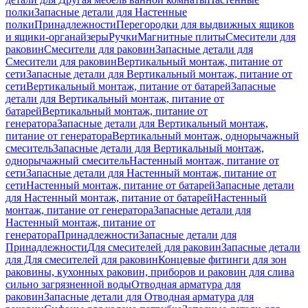
полки
Запасные детали для Настенные
полки
Принадлежности
Перегородки для выдвижных ящиков
и ящики-органайзеры
Ручки
Магнитные плиты
Смесители для
раковин
Смесители для раковин
Запасные детали для
Смесители для раковин
Вертикальный монтаж, питание от
сети
Запасные детали для Вертикальный монтаж, питание от
сети
Вертикальный монтаж, питание от батарей
Запасные
детали для Вертикальный монтаж, питание от
батарей
Вертикальный монтаж, питание от
генератора
Запасные детали для Вертикальный монтаж,
питание от генератора
Вертикальный монтаж, однорычажный
смеситель
Запасные детали для Вертикальный монтаж,
однорычажный смеситель
Настенный монтаж, питание от
сети
Запасные детали для Настенный монтаж, питание от
сети
Настенный монтаж, питание от батарей
Запасные детали
для Настенный монтаж, питание от батарей
Настенный
монтаж, питание от генератора
Запасные детали для
Настенный монтаж, питание от
генератора
Принадлежности
Запасные детали для
Принадлежности
Для смесителей для раковин
Запасные детали
для Для смесителей для раковин
Концевые фитинги для зон
раковины, кухонных раковин, приборов и раковин для слива
сильно загрязненной воды
Отводная арматура для
раковин
Запасные детали для Отводная арматура для