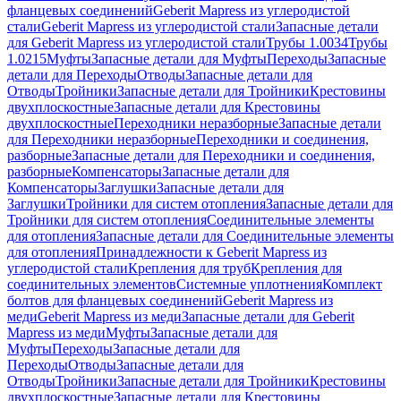
фланцевых соединений
Geberit Mapress из углеродистой
стали
Geberit Mapress из углеродистой стали
Запасные детали
для Geberit Mapress из углеродистой стали
Трубы 1.0034
Трубы
1.0215
Муфты
Запасные детали для Муфты
Переходы
Запасные
детали для Переходы
Отводы
Запасные детали для
Отводы
Тройники
Запасные детали для Тройники
Крестовины
двухплоскостные
Запасные детали для Крестовины
двухплоскостные
Переходники неразборные
Запасные детали
для Переходники неразборные
Переходники и соединения,
разборные
Запасные детали для Переходники и соединения,
разборные
Компенсаторы
Запасные детали для
Компенсаторы
Заглушки
Запасные детали для
Заглушки
Тройники для систем отопления
Запасные детали для
Тройники для систем отопления
Соединительные элементы
для отопления
Запасные детали для Соединительные элементы
для отопления
Принадлежности к Geberit Mapress из
углеродистой стали
Крепления для труб
Крепления для
соединительных элементов
Системные уплотнения
Комплект
болтов для фланцевых соединений
Geberit Mapress из
меди
Geberit Mapress из меди
Запасные детали для Geberit
Mapress из меди
Муфты
Запасные детали для
Муфты
Переходы
Запасные детали для
Переходы
Отводы
Запасные детали для
Отводы
Тройники
Запасные детали для Тройники
Крестовины
двухплоскостные
Запасные детали для Крестовины