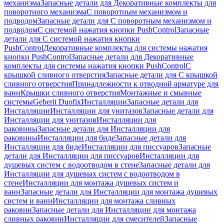
механизма
Запасные детали для Декоративные комплекты для
поворотного механизма
С поворотным механизмом и
подводом
Запасные детали для С поворотным механизмом и
подводом
С системой нажатия кнопки PushControl
Запасные
детали для С системой нажатия кнопки
PushControl
Декоративные комплекты для системы нажатия
кнопки PushControl
Запасные детали для Декоративные
комплекты для системы нажатия кнопки PushControl
С
крышкой сливного отверстия
Запасные детали для С крышкой
сливного отверстия
Принадлежности к отводной арматуре для
ванн
Крышки сливного отверстия
Монтажные и смывные
системы
Geberit Duofix
Инсталляции
Запасные детали для
Инсталляции
Инсталляции для унитазов
Запасные детали для
Инсталляции для унитазов
Инсталляции для
раковины
Запасные детали для Инсталляции для
раковины
Инсталляции для биде
Запасные детали для
Инсталляции для биде
Инсталляции для писсуаров
Запасные
детали для Инсталляции для писсуаров
Инсталляции для
душевых систем с водоотводом в стене
Запасные детали для
Инсталляции для душевых систем с водоотводом в
стене
Инсталляции для монтажа душевых систем и
ванн
Запасные детали для Инсталляции для монтажа душевых
систем и ванн
Инсталляции для монтажа сливных
раковин
Запасные детали для Инсталляции для монтажа
сливных раковин
Инсталляции для смесителей
Запасные