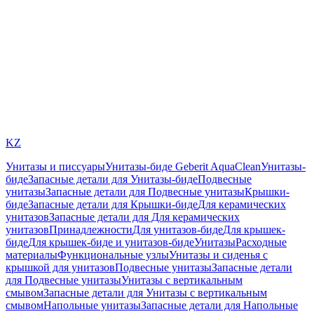
KZ
Унитазы и писсуары
Унитазы-биде Geberit AquaClean
Унитазы-
биде
Запасные детали для Унитазы-биде
Подвесные
унитазы
Запасные детали для Подвесные унитазы
Крышки-
биде
Запасные детали для Крышки-биде
Для керамических
унитазов
Запасные детали для Для керамических
унитазов
Принадлежности
Для унитазов-биде
Для крышек-
биде
Для крышек-биде и унитазов-биде
Унитазы
Расходные
материалы
Функциональные узлы
Унитазы и сиденья с
крышкой для унитазов
Подвесные унитазы
Запасные детали
для Подвесные унитазы
Унитазы с вертикальным
смывом
Запасные детали для Унитазы с вертикальным
смывом
Напольные унитазы
Запасные детали для Напольные