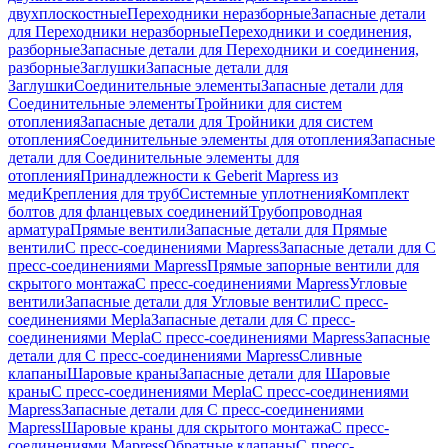
двухплоскостные
Переходники неразборные
Запасные детали
для Переходники неразборные
Переходники и соединения,
разборные
Запасные детали для Переходники и соединения,
разборные
Заглушки
Запасные детали для
Заглушки
Соединительные элементы
Запасные детали для
Соединительные элементы
Тройники для систем
отопления
Запасные детали для Тройники для систем
отопления
Соединительные элементы для отопления
Запасные
детали для Соединительные элементы для
отопления
Принадлежности к Geberit Mapress из
меди
Крепления для труб
Системные уплотнения
Комплект
болтов для фланцевых соединений
Трубопроводная
арматура
Прямые вентили
Запасные детали для Прямые
вентили
С пресс-соединениями Mapress
Запасные детали для С
пресс-соединениями Mapress
Прямые запорные вентили для
скрытого монтажа
С пресс-соединениями Mapress
Угловые
вентили
Запасные детали для Угловые вентили
С пресс-
соединениями Mepla
Запасные детали для С пресс-
соединениями Mepla
С пресс-соединениями Mapress
Запасные
детали для С пресс-соединениями Mapress
Сливные
клапаны
Шаровые краны
Запасные детали для Шаровые
краны
С пресс-соединениями Mepla
С пресс-соединениями
Mapress
Запасные детали для С пресс-соединениями
Mapress
Шаровые краны для скрытого монтажа
С пресс-
соединениями Mapress
Обратные клапаны
С пресс-