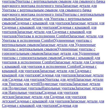
унитазы
Унитазы с вертикальным смывом для смывного бачка
наружного монтажа полочного типа
Запасные детали для
Унитазы с вертикальным смывом для смывного бачка
наружного монтажа полочного типа
Унитазы с вертикальным
смывом
Запасные детали для Унитазы с вертикальным
смывом
Сиденья с крышкой для унитазов
Запасные детали для
Сиденья с крышкой для унитазов
Сиденья с крышкой для
унитазов
Запасные детали для Сиденья с крышкой для
унитазов
Унитазы в исполнении Comfort
Запасные детали для
Унитазы в исполнении Comfort
Удлиненные унитазы с
вертикальным смывом
Запасные детали для Удлиненные
унитазы с вертикальным смывом
Удлиненные унитазы с
горизонтальным смывом
Запасные детали для Удлиненные
унитазы с горизонтальным смывом
Сиденья с крышкой для
унитазов в исполнении Comfort
Запасные детали для Сиденья
с крышкой для унитазов в исполнении Comfort
Сиденья с
крышкой для унитазов
Запасные детали для Сиденья с
крышкой для унитазов
Сиденья для унитазов
Запасные детали
для Сиденья для унитазов
Унитазы для детей
Запасные детали
для Унитазы для детей
Подвесные унитазы
Запасные детали
для Подвесные унитазы
Напольные унитазы
Запасные детали
для Напольные унитазы
Сиденья для унитазов
детские
Запасные детали для Сиденья для унитазов
детские
Сиденья с крышкой для унитазов
Запасные детали для
Сиденья с крышкой для унитазов
Сиденья для