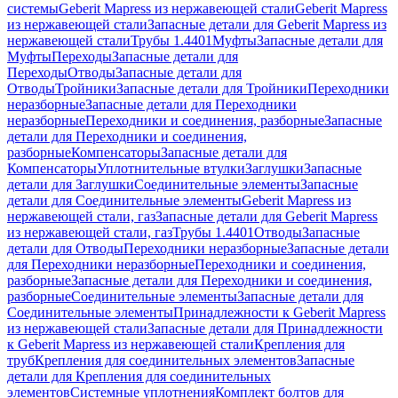
системы
Geberit Mapress из нержавеющей стали
Geberit Mapress
из нержавеющей стали
Запасные детали для Geberit Mapress из
нержавеющей стали
Трубы 1.4401
Муфты
Запасные детали для
Муфты
Переходы
Запасные детали для
Переходы
Отводы
Запасные детали для
Отводы
Тройники
Запасные детали для Тройники
Переходники
неразборные
Запасные детали для Переходники
неразборные
Переходники и соединения, разборные
Запасные
детали для Переходники и соединения,
разборные
Компенсаторы
Запасные детали для
Компенсаторы
Уплотнительные втулки
Заглушки
Запасные
детали для Заглушки
Соединительные элементы
Запасные
детали для Соединительные элементы
Geberit Mapress из
нержавеющей стали, газ
Запасные детали для Geberit Mapress
из нержавеющей стали, газ
Трубы 1.4401
Отводы
Запасные
детали для Отводы
Переходники неразборные
Запасные детали
для Переходники неразборные
Переходники и соединения,
разборные
Запасные детали для Переходники и соединения,
разборные
Соединительные элементы
Запасные детали для
Соединительные элементы
Принадлежности к Geberit Mapress
из нержавеющей стали
Запасные детали для Принадлежности
к Geberit Mapress из нержавеющей стали
Крепления для
труб
Крепления для соединительных элементов
Запасные
детали для Крепления для соединительных
элементов
Системные уплотнения
Комплект болтов для