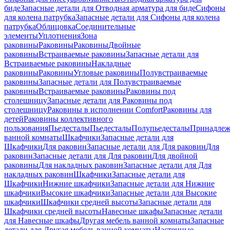
биде
Запасные детали для Отводная арматура для биде
Сифоны
для колена патрубка
Запасные детали для Сифоны для колена
патрубка
Облицовка
Соединительные
элементы
Уплотнения
Зона
раковины
Раковины
Раковины
Двойные
раковины
Встраиваемые раковины
Запасные детали для
Встраиваемые раковины
Накладные
раковины
Раковины
Угловые раковины
Полувстраиваемые
раковины
Запасные детали для Полувстраиваемые
раковины
Встраиваемые раковины
Раковины под
столешницу
Запасные детали для Раковины под
столешницу
Раковины в исполнении Comfort
Pаковины для
детей
Раковины коллективного
пользования
Пьедесталы
Пьедесталы
Полупьедесталы
Принадлеж
ванной комнаты
Шкафчики
Запасные детали для
Шкафчики
Для раковин
Запасные детали для Для раковин
Для
раковин
Запасные детали для Для раковин
Для двойной
раковины
Для накладных pаковин
Запасные детали для Для
накладных pаковин
Шкафчики
Запасные детали для
Шкафчики
Нижние шкафчики
Запасные детали для Нижние
шкафчики
Высокие шкафчики
Запасные детали для Высокие
шкафчики
Шкафчики средней высоты
Запасные детали для
Шкафчики средней высоты
Навесные шкафы
Запасные детали
для Навесные шкафы
Другая мебель ванной комнаты
Запасные
детали для Другая мебель ванной комнаты
Настенные