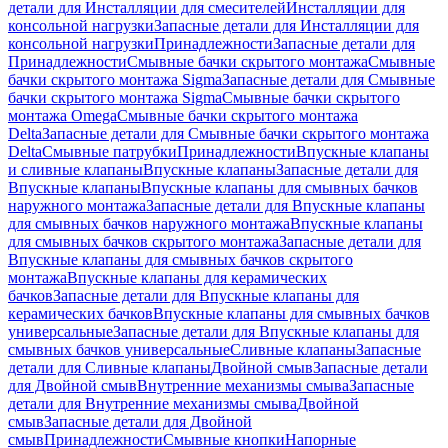
детали для Инсталляции для смесителей
Инсталляции для
консольной нагрузки
Запасные детали для Инсталляции для
консольной нагрузки
Принадлежности
Запасные детали для
Принадлежности
Смывные бачки скрытого монтажа
Смывные
бачки скрытого монтажа Sigma
Запасные детали для Смывные
бачки скрытого монтажа Sigma
Смывные бачки скрытого
монтажа Omega
Смывные бачки скрытого монтажа
Delta
Запасные детали для Смывные бачки скрытого монтажа
Delta
Смывные патрубки
Принадлежности
Впускные клапаны
и сливные клапаны
Впускные клапаны
Запасные детали для
Впускные клапаны
Впускные клапаны для смывных бачков
наружного монтажа
Запасные детали для Впускные клапаны
для смывных бачков наружного монтажа
Впускные клапаны
для смывных бачков скрытого монтажа
Запасные детали для
Впускные клапаны для смывных бачков скрытого
монтажа
Впускные клапаны для керамических
бачков
Запасные детали для Впускные клапаны для
керамических бачков
Впускные клапаны для смывных бачков
универсальные
Запасные детали для Впускные клапаны для
смывных бачков универсальные
Сливные клапаны
Запасные
детали для Сливные клапаны
Двойной смыв
Запасные детали
для Двойной смыв
Внутренние механизмы смыва
Запасные
детали для Внутренние механизмы смыва
Двойной
смыв
Запасные детали для Двойной
смыв
Принадлежности
Смывные кнопки
Напорные