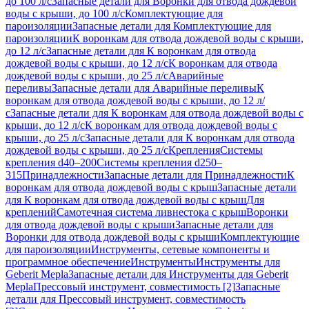
до 100 л/с
Запасные детали для Воронки для отвода дождевой
воды с крыши, до 100 л/с
Комплектующие для
пароизоляции
Запасные детали для Комплектующие для
пароизоляции
К воронкам для отвода дождевой воды с крыши,
до 12 л/с
Запасные детали для К воронкам для отвода
дождевой воды с крыши, до 12 л/с
К воронкам для отвода
дождевой воды с крыши, до 25 л/с
Аварийные
переливы
Запасные детали для Аварийные переливы
К
воронкам для отвода дождевой воды с крыши, до 12 л/
с
Запасные детали для К воронкам для отвода дождевой воды с
крыши, до 12 л/с
К воронкам для отвода дождевой воды с
крыши, до 25 л/с
Запасные детали для К воронкам для отвода
дождевой воды с крыши, до 25 л/с
Крепления
Системы
крепления d40–200
Системы крепления d250–
315
Принадлежности
Запасные детали для Принадлежности
К
воронкам для отвода дождевой воды с крыш
Запасные детали
для К воронкам для отвода дождевой воды с крыш
Для
креплений
Самотечная система ливнестока с крыш
Воронки
для отвода дождевой воды с крыши
Запасные детали для
Воронки для отвода дождевой воды с крыши
Комплектующие
для пароизоляции
Инструменты, сетевые компоненты и
программное обеспечение
Инструменты
Инструменты для
Geberit Mepla
Запасные детали для Инструменты для Geberit
Mepla
Прессовый инструмент, совместимость [2]
Запасные
детали для Прессовый инструмент, совместимость