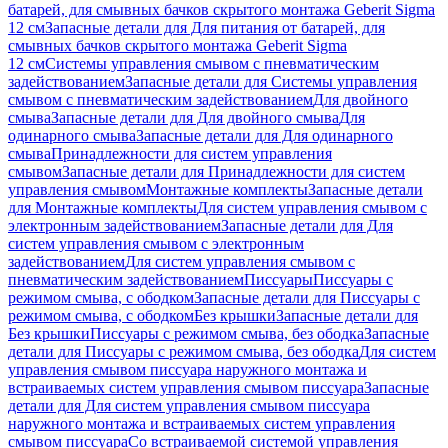
батарей, для смывных бачков скрытого монтажа Geberit Sigma
12 см
Запасные детали для Для питания от батарей, для
смывных бачков скрытого монтажа Geberit Sigma
12 см
Системы управления смывом с пневматическим
задействованием
Запасные детали для Системы управления
смывом с пневматическим задействованием
Для двойного
смыва
Запасные детали для Для двойного смыва
Для
одинарного смыва
Запасные детали для Для одинарного
смыва
Принадлежности для систем управления
смывом
Запасные детали для Принадлежности для систем
управления смывом
Монтажные комплекты
Запасные детали
для Монтажные комплекты
Для систем управления смывом с
электронным задействованием
Запасные детали для Для
систем управления смывом с электронным
задействованием
Для систем управления смывом с
пневматическим задействованием
Писсуары
Писсуары с
режимом смыва, с ободком
Запасные детали для Писсуары с
режимом смыва, с ободком
Без крышки
Запасные детали для
Без крышки
Писсуары с режимом смыва, без ободка
Запасные
детали для Писсуары с режимом смыва, без ободка
Для систем
управления смывом писсуара наружного монтажа и
встраиваемых систем управления смывом писсуара
Запасные
детали для Для систем управления смывом писсуара
наружного монтажа и встраиваемых систем управления
смывом писсуара
Со встраиваемой системой управления