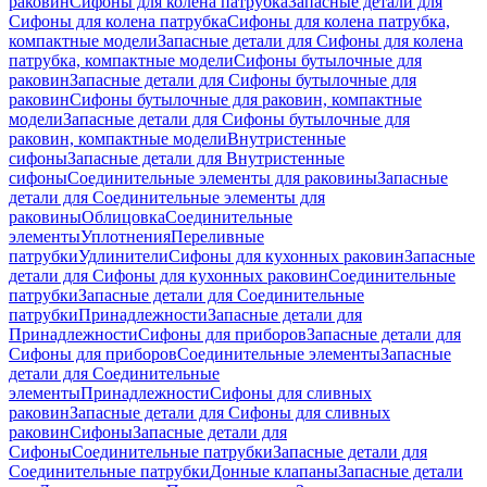
раковин
Сифоны для колена патрубка
Запасные детали для
Сифоны для колена патрубка
Сифоны для колена патрубка,
компактные модели
Запасные детали для Сифоны для колена
патрубка, компактные модели
Сифоны бутылочные для
раковин
Запасные детали для Сифоны бутылочные для
раковин
Сифоны бутылочные для раковин, компактные
модели
Запасные детали для Сифоны бутылочные для
раковин, компактные модели
Внутристенные
сифоны
Запасные детали для Внутристенные
сифоны
Соединительные элементы для раковины
Запасные
детали для Соединительные элементы для
раковины
Облицовка
Соединительные
элементы
Уплотнения
Переливные
патрубки
Удлинители
Сифоны для кухонных раковин
Запасные
детали для Сифоны для кухонных раковин
Соединительные
патрубки
Запасные детали для Соединительные
патрубки
Принадлежности
Запасные детали для
Принадлежности
Сифоны для приборов
Запасные детали для
Сифоны для приборов
Соединительные элементы
Запасные
детали для Соединительные
элементы
Принадлежности
Сифоны для сливных
раковин
Запасные детали для Сифоны для сливных
раковин
Сифоны
Запасные детали для
Сифоны
Соединительные патрубки
Запасные детали для
Соединительные патрубки
Донные клапаны
Запасные детали