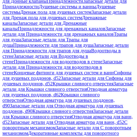
для Донные клапаны
Принадлежности
Запасные детали для
Принадлежности
Душевые системы и ванны
Душевые
системы
Дренаж пола для душевых систем
Запасные детали
для Дренаж пола для душевых систем
Дренажные
каналы
Запасные детали для Дренажные
каналы
Принадлежности для дренажных каналов
Запасные
детали для Принадлежности для дренажных каналов
Трапы
для душа
Запасные детали для Трапы для
душа
Принадлежности для трапов для душа
Запасные детали
для Принадлежности для трапов для душа
Водоотводы в
стене
Запасные детали для Водоотводы в
стене
Принадлежности для водоотводов в стене
Запасные
детали для Принадлежности для водоотводов в
стене
Концевые фитинги для душевых систем и ванн
Сифоны
для душевых поддонов, d52
Запасные детали для Сифоны для
душевых поддонов, d52
Крышки сливного отверстия
Запасные
детали для Крышки сливного отверстия
Отводная арматура
для душевых поддонов, d62
Крышки сливного
отверстия
Отводная арматура для душевых поддонов,
d90
Запасные детали для Отводная арматура для душевых
поддонов, d90
Крышки сливного отверстия
Запасные детали
для Крышки сливного отверстия
Отводная арматура для ванн,
d52
Запасные детали для Отводная арматура для ванн, d52
С
поворотным механизмом
Запасные детали для С поворотным
механизмом
Декоративные комплекты для поворотного