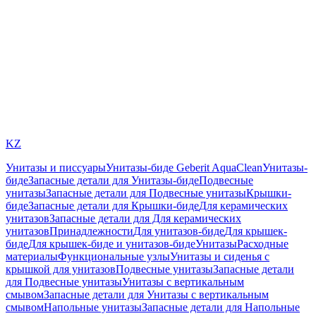
KZ
Унитазы и писсуары
Унитазы-биде Geberit AquaClean
Унитазы-
биде
Запасные детали для Унитазы-биде
Подвесные
унитазы
Запасные детали для Подвесные унитазы
Крышки-
биде
Запасные детали для Крышки-биде
Для керамических
унитазов
Запасные детали для Для керамических
унитазов
Принадлежности
Для унитазов-биде
Для крышек-
биде
Для крышек-биде и унитазов-биде
Унитазы
Расходные
материалы
Функциональные узлы
Унитазы и сиденья с
крышкой для унитазов
Подвесные унитазы
Запасные детали
для Подвесные унитазы
Унитазы с вертикальным
смывом
Запасные детали для Унитазы с вертикальным
смывом
Напольные унитазы
Запасные детали для Напольные