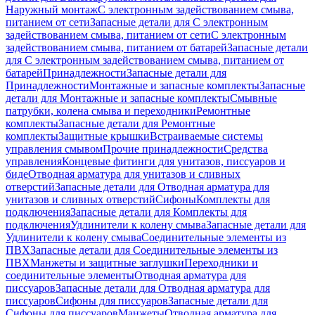
Наружный монтаж
С электронным задействованием смыва,
питанием от сети
Запасные детали для С электронным
задействованием смыва, питанием от сети
С электронным
задействованием смыва, питанием от батарей
Запасные детали
для С электронным задействованием смыва, питанием от
батарей
Принадлежности
Запасные детали для
Принадлежности
Монтажные и запасные комплекты
Запасные
детали для Монтажные и запасные комплекты
Смывные
патрубки, колена смыва и переходники
Ремонтные
комплекты
Запасные детали для Ремонтные
комплекты
Защитные крышки
Встраиваемые системы
управления смывом
Прочие принадлежности
Средства
управления
Концевые фитинги для унитазов, писсуаров и
биде
Отводная арматура для унитазов и сливных
отверстий
Запасные детали для Отводная арматура для
унитазов и сливных отверстий
Сифоны
Комплекты для
подключения
Запасные детали для Комплекты для
подключения
Удлинители к колену смыва
Запасные детали для
Удлинители к колену смыва
Соединительные элементы из
ПВХ
Запасные детали для Соединительные элементы из
ПВХ
Манжеты и защитные заглушки
Переходники и
соединительные элементы
Отводная арматура для
писсуаров
Запасные детали для Отводная арматура для
писсуаров
Cифоны для писсуаров
Запасные детали для
Cифоны для писсуаров
Манжеты
Отводная арматура для