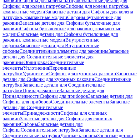
раковин
Сифоны для колена патрубка
Запасные детали для
Сифоны для колена патрубка
Сифоны для колена патрубка,
компактные модели
Запасные детали для Сифоны для колена
патрубка, компактные модели
Сифоны бутылочные для
раковин
Запасные детали для Сифоны бутылочные для
раковин
Сифоны бутылочные для раковин, компактные
модели
Запасные детали для Сифоны бутылочные для
раковин, компактные модели
Внутристенные
сифоны
Запасные детали для Внутристенные
сифоны
Соединительные элементы для раковины
Запасные
детали для Соединительные элементы для
раковины
Облицовка
Соединительные
элементы
Уплотнения
Переливные
патрубки
Удлинители
Сифоны для кухонных раковин
Запасные
детали для Сифоны для кухонных раковин
Соединительные
патрубки
Запасные детали для Соединительные
патрубки
Принадлежности
Запасные детали для
Принадлежности
Сифоны для приборов
Запасные детали для
Сифоны для приборов
Соединительные элементы
Запасные
детали для Соединительные
элементы
Принадлежности
Сифоны для сливных
раковин
Запасные детали для Сифоны для сливных
раковин
Сифоны
Запасные детали для
Сифоны
Соединительные патрубки
Запасные детали для
Соединительные патрубки
Донные клапаны
Запасные детали