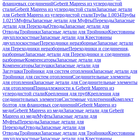
фланцевых соединений
Geberit Mapress из углеродистой
стали
Geberit Mapress из углеродистой стали
Запасные детали
для Geberit Mapress из углеродистой стали
Трубы 1.0034
Трубы
1.0215
Муфты
Запасные детали для Муфты
Переходы
Запасные
детали для Переходы
Отводы
Запасные детали для
Отводы
Тройники
Запасные детали для Тройники
Крестовины
двухплоскостные
Запасные детали для Крестовины
двухплоскостные
Переходники неразборные
Запасные детали
для Переходники неразборные
Переходники и соединения,
разборные
Запасные детали для Переходники и соединения,
разборные
Компенсаторы
Запасные детали для
Компенсаторы
Заглушки
Запасные детали для
Заглушки
Тройники для систем отопления
Запасные детали для
Тройники для систем отопления
Соединительные элементы
для отопления
Запасные детали для Соединительные элементы
для отопления
Принадлежности к Geberit Mapress из
углеродистой стали
Крепления для труб
Крепления для
соединительных элементов
Системные уплотнения
Комплект
болтов для фланцевых соединений
Geberit Mapress из
меди
Geberit Mapress из меди
Запасные детали для Geberit
Mapress из меди
Муфты
Запасные детали для
Муфты
Переходы
Запасные детали для
Переходы
Отводы
Запасные детали для
Отводы
Тройники
Запасные детали для Тройники
Крестовины
двухплоскостные
Запасные детали для Крестовины