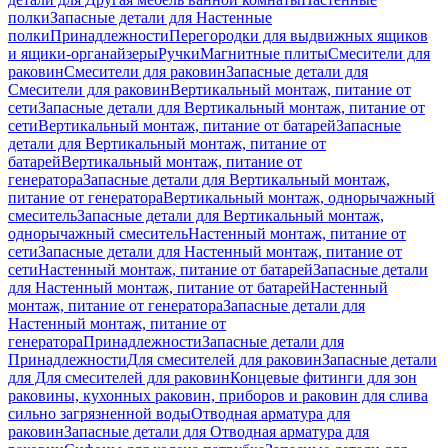
полки
Запасные детали для Настенные
полки
Принадлежности
Перегородки для выдвижных ящиков
и ящики-органайзеры
Ручки
Магнитные плиты
Смесители для
раковин
Смесители для раковин
Запасные детали для
Смесители для раковин
Вертикальный монтаж, питание от
сети
Запасные детали для Вертикальный монтаж, питание от
сети
Вертикальный монтаж, питание от батарей
Запасные
детали для Вертикальный монтаж, питание от
батарей
Вертикальный монтаж, питание от
генератора
Запасные детали для Вертикальный монтаж,
питание от генератора
Вертикальный монтаж, однорычажный
смеситель
Запасные детали для Вертикальный монтаж,
однорычажный смеситель
Настенный монтаж, питание от
сети
Запасные детали для Настенный монтаж, питание от
сети
Настенный монтаж, питание от батарей
Запасные детали
для Настенный монтаж, питание от батарей
Настенный
монтаж, питание от генератора
Запасные детали для
Настенный монтаж, питание от
генератора
Принадлежности
Запасные детали для
Принадлежности
Для смесителей для раковин
Запасные детали
для Для смесителей для раковин
Концевые фитинги для зон
раковины, кухонных раковин, приборов и раковин для слива
сильно загрязненной воды
Отводная арматура для
раковин
Запасные детали для Отводная арматура для