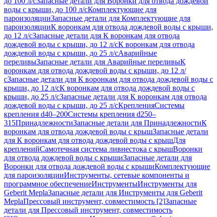
до 100 л/с
Запасные детали для Воронки для отвода дождевой
воды с крыши, до 100 л/с
Комплектующие для
пароизоляции
Запасные детали для Комплектующие для
пароизоляции
К воронкам для отвода дождевой воды с крыши,
до 12 л/с
Запасные детали для К воронкам для отвода
дождевой воды с крыши, до 12 л/с
К воронкам для отвода
дождевой воды с крыши, до 25 л/с
Аварийные
переливы
Запасные детали для Аварийные переливы
К
воронкам для отвода дождевой воды с крыши, до 12 л/
с
Запасные детали для К воронкам для отвода дождевой воды с
крыши, до 12 л/с
К воронкам для отвода дождевой воды с
крыши, до 25 л/с
Запасные детали для К воронкам для отвода
дождевой воды с крыши, до 25 л/с
Крепления
Системы
крепления d40–200
Системы крепления d250–
315
Принадлежности
Запасные детали для Принадлежности
К
воронкам для отвода дождевой воды с крыш
Запасные детали
для К воронкам для отвода дождевой воды с крыш
Для
креплений
Самотечная система ливнестока с крыш
Воронки
для отвода дождевой воды с крыши
Запасные детали для
Воронки для отвода дождевой воды с крыши
Комплектующие
для пароизоляции
Инструменты, сетевые компоненты и
программное обеспечение
Инструменты
Инструменты для
Geberit Mepla
Запасные детали для Инструменты для Geberit
Mepla
Прессовый инструмент, совместимость [2]
Запасные
детали для Прессовый инструмент, совместимость