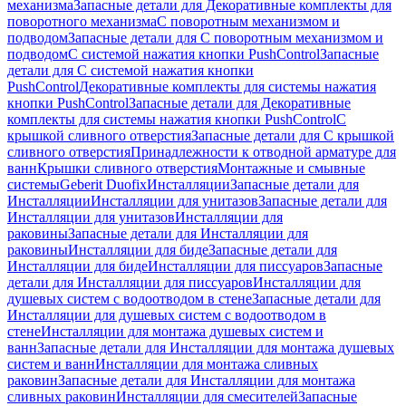
механизма
Запасные детали для Декоративные комплекты для
поворотного механизма
С поворотным механизмом и
подводом
Запасные детали для С поворотным механизмом и
подводом
С системой нажатия кнопки PushControl
Запасные
детали для С системой нажатия кнопки
PushControl
Декоративные комплекты для системы нажатия
кнопки PushControl
Запасные детали для Декоративные
комплекты для системы нажатия кнопки PushControl
С
крышкой сливного отверстия
Запасные детали для С крышкой
сливного отверстия
Принадлежности к отводной арматуре для
ванн
Крышки сливного отверстия
Монтажные и смывные
системы
Geberit Duofix
Инсталляции
Запасные детали для
Инсталляции
Инсталляции для унитазов
Запасные детали для
Инсталляции для унитазов
Инсталляции для
раковины
Запасные детали для Инсталляции для
раковины
Инсталляции для биде
Запасные детали для
Инсталляции для биде
Инсталляции для писсуаров
Запасные
детали для Инсталляции для писсуаров
Инсталляции для
душевых систем с водоотводом в стене
Запасные детали для
Инсталляции для душевых систем с водоотводом в
стене
Инсталляции для монтажа душевых систем и
ванн
Запасные детали для Инсталляции для монтажа душевых
систем и ванн
Инсталляции для монтажа сливных
раковин
Запасные детали для Инсталляции для монтажа
сливных раковин
Инсталляции для смесителей
Запасные