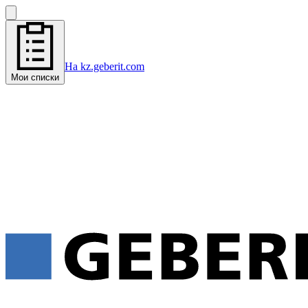
На kz.geberit.com
Мои списки