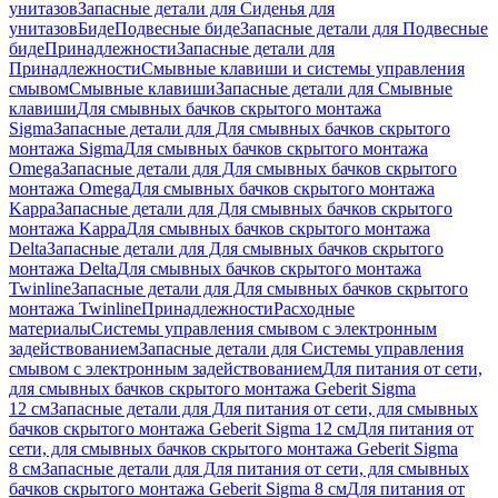
унитазов
Запасные детали для Сиденья для
унитазов
Биде
Подвесные биде
Запасные детали для Подвесные
биде
Принадлежности
Запасные детали для
Принадлежности
Смывные клавиши и системы управления
смывом
Смывные клавиши
Запасные детали для Смывные
клавиши
Для смывных бачков скрытого монтажа
Sigma
Запасные детали для Для смывных бачков скрытого
монтажа Sigma
Для смывных бачков скрытого монтажа
Omega
Запасные детали для Для смывных бачков скрытого
монтажа Omega
Для смывных бачков скрытого монтажа
Kappa
Запасные детали для Для смывных бачков скрытого
монтажа Kappa
Для смывных бачков скрытого монтажа
Delta
Запасные детали для Для смывных бачков скрытого
монтажа Delta
Для смывных бачков скрытого монтажа
Twinline
Запасные детали для Для смывных бачков скрытого
монтажа Twinline
Принадлежности
Расходные
материалы
Системы управления смывом с электронным
задействованием
Запасные детали для Системы управления
смывом с электронным задействованием
Для питания от сети,
для смывных бачков скрытого монтажа Geberit Sigma
12 см
Запасные детали для Для питания от сети, для смывных
бачков скрытого монтажа Geberit Sigma 12 см
Для питания от
сети, для смывных бачков скрытого монтажа Geberit Sigma
8 см
Запасные детали для Для питания от сети, для смывных
бачков скрытого монтажа Geberit Sigma 8 см
Для питания от