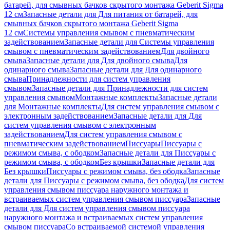
батарей, для смывных бачков скрытого монтажа Geberit Sigma
12 см
Запасные детали для Для питания от батарей, для
смывных бачков скрытого монтажа Geberit Sigma
12 см
Системы управления смывом с пневматическим
задействованием
Запасные детали для Системы управления
смывом с пневматическим задействованием
Для двойного
смыва
Запасные детали для Для двойного смыва
Для
одинарного смыва
Запасные детали для Для одинарного
смыва
Принадлежности для систем управления
смывом
Запасные детали для Принадлежности для систем
управления смывом
Монтажные комплекты
Запасные детали
для Монтажные комплекты
Для систем управления смывом с
электронным задействованием
Запасные детали для Для
систем управления смывом с электронным
задействованием
Для систем управления смывом с
пневматическим задействованием
Писсуары
Писсуары с
режимом смыва, с ободком
Запасные детали для Писсуары с
режимом смыва, с ободком
Без крышки
Запасные детали для
Без крышки
Писсуары с режимом смыва, без ободка
Запасные
детали для Писсуары с режимом смыва, без ободка
Для систем
управления смывом писсуара наружного монтажа и
встраиваемых систем управления смывом писсуара
Запасные
детали для Для систем управления смывом писсуара
наружного монтажа и встраиваемых систем управления
смывом писсуара
Со встраиваемой системой управления