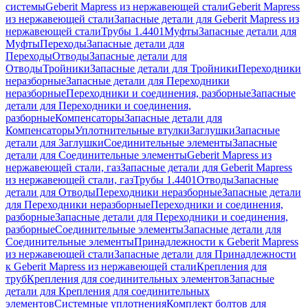
системы
Geberit Mapress из нержавеющей стали
Geberit Mapress
из нержавеющей стали
Запасные детали для Geberit Mapress из
нержавеющей стали
Трубы 1.4401
Муфты
Запасные детали для
Муфты
Переходы
Запасные детали для
Переходы
Отводы
Запасные детали для
Отводы
Тройники
Запасные детали для Тройники
Переходники
неразборные
Запасные детали для Переходники
неразборные
Переходники и соединения, разборные
Запасные
детали для Переходники и соединения,
разборные
Компенсаторы
Запасные детали для
Компенсаторы
Уплотнительные втулки
Заглушки
Запасные
детали для Заглушки
Соединительные элементы
Запасные
детали для Соединительные элементы
Geberit Mapress из
нержавеющей стали, газ
Запасные детали для Geberit Mapress
из нержавеющей стали, газ
Трубы 1.4401
Отводы
Запасные
детали для Отводы
Переходники неразборные
Запасные детали
для Переходники неразборные
Переходники и соединения,
разборные
Запасные детали для Переходники и соединения,
разборные
Соединительные элементы
Запасные детали для
Соединительные элементы
Принадлежности к Geberit Mapress
из нержавеющей стали
Запасные детали для Принадлежности
к Geberit Mapress из нержавеющей стали
Крепления для
труб
Крепления для соединительных элементов
Запасные
детали для Крепления для соединительных
элементов
Системные уплотнения
Комплект болтов для