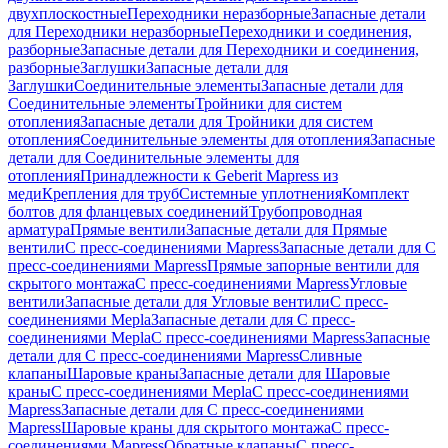
двухплоскостные
Переходники неразборные
Запасные детали
для Переходники неразборные
Переходники и соединения,
разборные
Запасные детали для Переходники и соединения,
разборные
Заглушки
Запасные детали для
Заглушки
Соединительные элементы
Запасные детали для
Соединительные элементы
Тройники для систем
отопления
Запасные детали для Тройники для систем
отопления
Соединительные элементы для отопления
Запасные
детали для Соединительные элементы для
отопления
Принадлежности к Geberit Mapress из
меди
Крепления для труб
Системные уплотнения
Комплект
болтов для фланцевых соединений
Трубопроводная
арматура
Прямые вентили
Запасные детали для Прямые
вентили
С пресс-соединениями Mapress
Запасные детали для С
пресс-соединениями Mapress
Прямые запорные вентили для
скрытого монтажа
С пресс-соединениями Mapress
Угловые
вентили
Запасные детали для Угловые вентили
С пресс-
соединениями Mepla
Запасные детали для С пресс-
соединениями Mepla
С пресс-соединениями Mapress
Запасные
детали для С пресс-соединениями Mapress
Сливные
клапаны
Шаровые краны
Запасные детали для Шаровые
краны
С пресс-соединениями Mepla
С пресс-соединениями
Mapress
Запасные детали для С пресс-соединениями
Mapress
Шаровые краны для скрытого монтажа
С пресс-
соединениями Mapress
Обратные клапаны
С пресс-