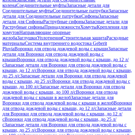
колена
Соединительные муфты
Запасные детали для
Соединительные муфты
Соединительные патрубки
Запасные
детали для Соединительные патрубки
Сифоны
Запасные
детали для Сифоны
Раструбные сифоны
Запасные детали для
Раструбные сифоны
Принадлежности
Хомуты
Крепления для
хомутов
Направляющие опорные
желоба
Заглушки
Уплотнения
Строительная защита
Расходные
материалы
Система внутреннего водостока Geberit
Pluvia
Воронки для отвода дождевой воды с крыши
Запасные
детали для Воронки для отвода дождевой воды с
крыши
Воронки для отвода дождевой воды с крыши, до 12 л/
с
Запасные детали для Воронки для отвода дождевой воды с
крыши, до 12 л/с
Воронки для отвода дождевой воды с крыши,
до 25 л/с
Запасные детали для Воронки для отвода дождевой
воды с крыши, до 25 л/с
Воронки для отвода дождевой воды с
крыши, до 100 л/с
Запасные детали для Воронки для отвода
дождевой воды с крыши, до 100 л/с
Воронки для отвода
дождевой воды с крыши в желоб
Запасные детали для
Воронки для отвода дождевой воды с крыши в желоб
Воронки
для отвода дождевой воды с крыши, до 12 л/с
Запасные детали
для Воронки для отвода дождевой воды с крыши, до 12 л/
с
Воронки для отвода дождевой воды с крыши, до 25 л/
с
Запасные детали для Воронки для отвода дождевой воды с
крыши, до 25 л/с
Воронки для отвода дождевой воды с крыши,