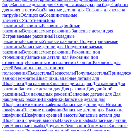
биде
Запасные детали для Отводная арматура для биде
Сифоны
для колена патрубка
Запасные детали для Сифоны для колена
патрубка
Облицовка
Соединительные
элементы
Уплотнения
Зона
раковины
Раковины
Раковины
Двойные
раковины
Встраиваемые раковины
Запасные детали для
Встраиваемые раковины
Накладные
раковины
Раковины
Угловые раковины
Полувстраиваемые
раковины
Запасные детали для Полувстраиваемые
раковины
Встраиваемые раковины
Раковины под
столешницу
Запасные детали для Раковины под
столешницу
Раковины в исполнении Comfort
Pаковины для
детей
Раковины коллективного
пользования
Пьедесталы
Пьедесталы
Полупьедесталы
Принадлеж
ванной комнаты
Шкафчики
Запасные детали для
Шкафчики
Для раковин
Запасные детали для Для раковин
Для
раковин
Запасные детали для Для раковин
Для двойной
раковины
Для накладных pаковин
Запасные детали для Для
накладных pаковин
Шкафчики
Запасные детали для
Шкафчики
Нижние шкафчики
Запасные детали для Нижние
шкафчики
Высокие шкафчики
Запасные детали для Высокие
шкафчики
Шкафчики средней высоты
Запасные детали для
Шкафчики средней высоты
Навесные шкафы
Запасные детали
для Навесные шкафы
Другая мебель ванной комнаты
Запасные
детали для Другая мебель ванной комнаты
Настенные