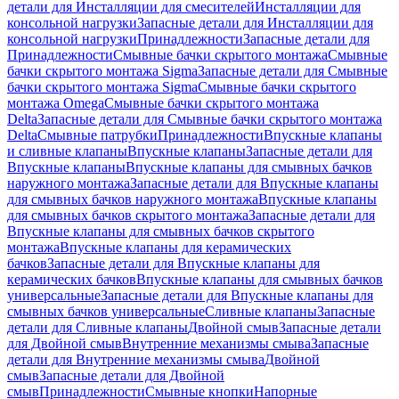
детали для Инсталляции для смесителей
Инсталляции для
консольной нагрузки
Запасные детали для Инсталляции для
консольной нагрузки
Принадлежности
Запасные детали для
Принадлежности
Смывные бачки скрытого монтажа
Смывные
бачки скрытого монтажа Sigma
Запасные детали для Смывные
бачки скрытого монтажа Sigma
Смывные бачки скрытого
монтажа Omega
Смывные бачки скрытого монтажа
Delta
Запасные детали для Смывные бачки скрытого монтажа
Delta
Смывные патрубки
Принадлежности
Впускные клапаны
и сливные клапаны
Впускные клапаны
Запасные детали для
Впускные клапаны
Впускные клапаны для смывных бачков
наружного монтажа
Запасные детали для Впускные клапаны
для смывных бачков наружного монтажа
Впускные клапаны
для смывных бачков скрытого монтажа
Запасные детали для
Впускные клапаны для смывных бачков скрытого
монтажа
Впускные клапаны для керамических
бачков
Запасные детали для Впускные клапаны для
керамических бачков
Впускные клапаны для смывных бачков
универсальные
Запасные детали для Впускные клапаны для
смывных бачков универсальные
Сливные клапаны
Запасные
детали для Сливные клапаны
Двойной смыв
Запасные детали
для Двойной смыв
Внутренние механизмы смыва
Запасные
детали для Внутренние механизмы смыва
Двойной
смыв
Запасные детали для Двойной
смыв
Принадлежности
Смывные кнопки
Напорные