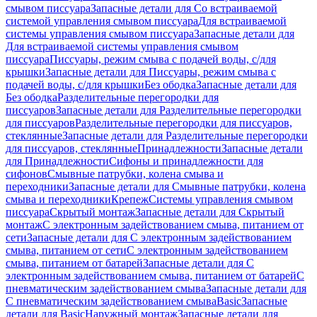
смывом писсуара
Запасные детали для Со встраиваемой
системой управления смывом писсуара
Для встраиваемой
системы управления смывом писсуара
Запасные детали для
Для встраиваемой системы управления смывом
писсуара
Писсуары, режим смыва с подачей воды, с/для
крышки
Запасные детали для Писсуары, режим смыва с
подачей воды, с/для крышки
Без ободка
Запасные детали для
Без ободка
Разделительные перегородки для
писсуаров
Запасные детали для Разделительные перегородки
для писсуаров
Разделительные перегородки для писсуаров,
стеклянные
Запасные детали для Разделительные перегородки
для писсуаров, стеклянные
Принадлежности
Запасные детали
для Принадлежности
Сифоны и принадлежности для
сифонов
Смывные патрубки, колена смыва и
переходники
Запасные детали для Смывные патрубки, колена
смыва и переходники
Крепеж
Системы управления смывом
писсуара
Скрытый монтаж
Запасные детали для Скрытый
монтаж
С электронным задействованием смыва, питанием от
сети
Запасные детали для С электронным задействованием
смыва, питанием от сети
С электронным задействованием
смыва, питанием от батарей
Запасные детали для С
электронным задействованием смыва, питанием от батарей
С
пневматическим задействованием смыва
Запасные детали для
С пневматическим задействованием смыва
Basic
Запасные
детали для Basic
Наружный монтаж
Запасные детали для