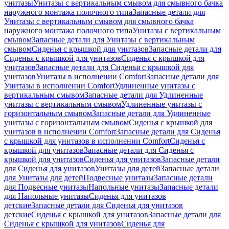
унитазы
Унитазы с вертикальным смывом для смывного бачка
наружного монтажа полочного типа
Запасные детали для
Унитазы с вертикальным смывом для смывного бачка
наружного монтажа полочного типа
Унитазы с вертикальным
смывом
Запасные детали для Унитазы с вертикальным
смывом
Сиденья с крышкой для унитазов
Запасные детали для
Сиденья с крышкой для унитазов
Сиденья с крышкой для
унитазов
Запасные детали для Сиденья с крышкой для
унитазов
Унитазы в исполнении Comfort
Запасные детали для
Унитазы в исполнении Comfort
Удлиненные унитазы с
вертикальным смывом
Запасные детали для Удлиненные
унитазы с вертикальным смывом
Удлиненные унитазы с
горизонтальным смывом
Запасные детали для Удлиненные
унитазы с горизонтальным смывом
Сиденья с крышкой для
унитазов в исполнении Comfort
Запасные детали для Сиденья
с крышкой для унитазов в исполнении Comfort
Сиденья с
крышкой для унитазов
Запасные детали для Сиденья с
крышкой для унитазов
Сиденья для унитазов
Запасные детали
для Сиденья для унитазов
Унитазы для детей
Запасные детали
для Унитазы для детей
Подвесные унитазы
Запасные детали
для Подвесные унитазы
Напольные унитазы
Запасные детали
для Напольные унитазы
Сиденья для унитазов
детские
Запасные детали для Сиденья для унитазов
детские
Сиденья с крышкой для унитазов
Запасные детали для
Сиденья с крышкой для унитазов
Сиденья для