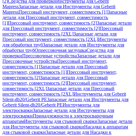
[2]
Средства для проверки
Инструменты для Geberit
Mapress
Запасные детали для Инструменты для Geberit
Mapress
Прессовый инструмент, совместимость [1]
Запасные
детали для Прессовый инструмент, совместимость
[1]
Прессовый инструмент, совместимость [2]
Запасные детали
для Прессовый инструмент, совместимость [2]
Прессовый
инструмент, совместимость [2XL]
Запасные детали для
Прессовый инструмент, совместимость [2XL]
Инструменты
для обработки труб
Запасные детали для Инструменты для
обработки труб
Опрессовочная заглушка
Средства для
проверки
Прессовочные устройства
Запасные детали для
Прессовочные устройства
Прессовый инструмент,
совместимость [1]
Запасные детали для Прессовый
инструмент, совместимость [1]
Прессовый инструмент,
совместимость [2]
Запасные детали для Прессовый
инструмент, совместимость [2]
Прессовый инструмент,
совместимость [2XL]
Запасные детали для Прессовый
инструмент, совместимость [2XL]
Инструменты для Geberit
Silent-db20/Geberit PE
Запасные детали для Инструменты для
Geberit Silent-db20/Geberit PE
Инструменты для
электросварки
Запасные детали для Инструменты для
электросварки
Принадлежности к электросварочным
аппаратам
Инструменты для стыковой сварки
Запасные детали
для Инструменты для стыковой сварки
Насадки к аппаратам
для стыковой сварки
Запасные детали для Насадки к