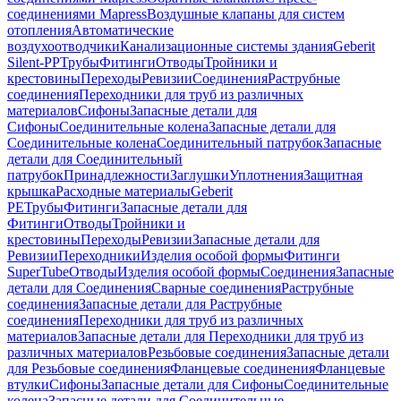
соединениями Mapress
Воздушные клапаны для систем
отопления
Автоматические
воздухоотводчики
Канализационные системы здания
Geberit
Silent-PP
Трубы
Фитинги
Отводы
Тройники и
крестовины
Переходы
Ревизии
Соединения
Раструбные
соединения
Переходники для труб из различных
материалов
Сифоны
Запасные детали для
Сифоны
Соединительные колена
Запасные детали для
Соединительные колена
Соединительный патрубок
Запасные
детали для Соединительный
патрубок
Принадлежности
Заглушки
Уплотнения
Защитная
крышка
Расходные материалы
Geberit
PE
Трубы
Фитинги
Запасные детали для
Фитинги
Отводы
Тройники и
крестовины
Переходы
Ревизии
Запасные детали для
Ревизии
Переходники
Изделия особой формы
Фитинги
SuperTube
Отводы
Изделия особой формы
Соединения
Запасные
детали для Соединения
Сварные соединения
Раструбные
соединения
Запасные детали для Раструбные
соединения
Переходники для труб из различных
материалов
Запасные детали для Переходники для труб из
различных материалов
Резьбовые соединения
Запасные детали
для Резьбовые соединения
Фланцевые соединения
Фланцевые
втулки
Сифоны
Запасные детали для Сифоны
Соединительные
колена
Запасные детали для Соединительные