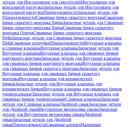
детали для Инсталляции для смесителей
Инсталляции для
консольной нагрузки
Запасные детали для Инсталляции для
консольной нагрузки
Принадлежности
Запасные детали для
Принадлежности
Смывные бачки скрытого монтажа
Смывные
бачки скрытого монтажа Sigma
Запасные детали для Смывные
бачки скрытого монтажа Sigma
Смывные бачки скрытого
монтажа Omega
Смывные бачки скрытого монтажа
Delta
Запасные детали для Смывные бачки скрытого монтажа
Delta
Смывные патрубки
Принадлежности
Впускные клапаны
и сливные клапаны
Впускные клапаны
Запасные детали для
Впускные клапаны
Впускные клапаны для смывных бачков
наружного монтажа
Запасные детали для Впускные клапаны
для смывных бачков наружного монтажа
Впускные клапаны
для смывных бачков скрытого монтажа
Запасные детали для
Впускные клапаны для смывных бачков скрытого
монтажа
Впускные клапаны для керамических
бачков
Запасные детали для Впускные клапаны для
керамических бачков
Впускные клапаны для смывных бачков
универсальные
Запасные детали для Впускные клапаны для
смывных бачков универсальные
Сливные клапаны
Запасные
детали для Сливные клапаны
Двойной смыв
Запасные детали
для Двойной смыв
Внутренние механизмы смыва
Запасные
детали для Внутренние механизмы смыва
Двойной
смыв
Запасные детали для Двойной
смыв
Принадлежности
Смывные кнопки
Напорные