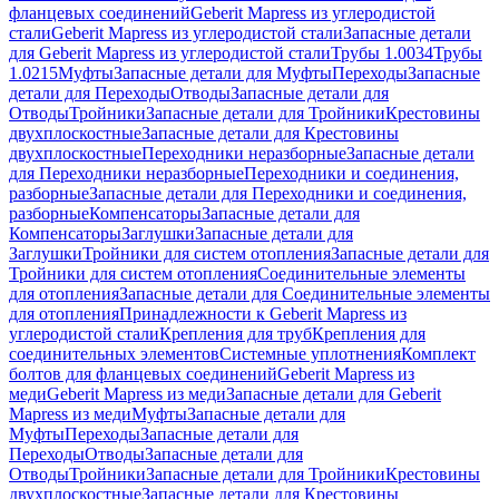
фланцевых соединений
Geberit Mapress из углеродистой
стали
Geberit Mapress из углеродистой стали
Запасные детали
для Geberit Mapress из углеродистой стали
Трубы 1.0034
Трубы
1.0215
Муфты
Запасные детали для Муфты
Переходы
Запасные
детали для Переходы
Отводы
Запасные детали для
Отводы
Тройники
Запасные детали для Тройники
Крестовины
двухплоскостные
Запасные детали для Крестовины
двухплоскостные
Переходники неразборные
Запасные детали
для Переходники неразборные
Переходники и соединения,
разборные
Запасные детали для Переходники и соединения,
разборные
Компенсаторы
Запасные детали для
Компенсаторы
Заглушки
Запасные детали для
Заглушки
Тройники для систем отопления
Запасные детали для
Тройники для систем отопления
Соединительные элементы
для отопления
Запасные детали для Соединительные элементы
для отопления
Принадлежности к Geberit Mapress из
углеродистой стали
Крепления для труб
Крепления для
соединительных элементов
Системные уплотнения
Комплект
болтов для фланцевых соединений
Geberit Mapress из
меди
Geberit Mapress из меди
Запасные детали для Geberit
Mapress из меди
Муфты
Запасные детали для
Муфты
Переходы
Запасные детали для
Переходы
Отводы
Запасные детали для
Отводы
Тройники
Запасные детали для Тройники
Крестовины
двухплоскостные
Запасные детали для Крестовины