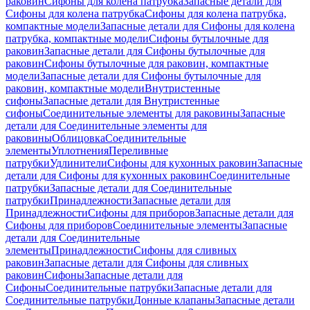
раковин
Сифоны для колена патрубка
Запасные детали для
Сифоны для колена патрубка
Сифоны для колена патрубка,
компактные модели
Запасные детали для Сифоны для колена
патрубка, компактные модели
Сифоны бутылочные для
раковин
Запасные детали для Сифоны бутылочные для
раковин
Сифоны бутылочные для раковин, компактные
модели
Запасные детали для Сифоны бутылочные для
раковин, компактные модели
Внутристенные
сифоны
Запасные детали для Внутристенные
сифоны
Соединительные элементы для раковины
Запасные
детали для Соединительные элементы для
раковины
Облицовка
Соединительные
элементы
Уплотнения
Переливные
патрубки
Удлинители
Сифоны для кухонных раковин
Запасные
детали для Сифоны для кухонных раковин
Соединительные
патрубки
Запасные детали для Соединительные
патрубки
Принадлежности
Запасные детали для
Принадлежности
Сифоны для приборов
Запасные детали для
Сифоны для приборов
Соединительные элементы
Запасные
детали для Соединительные
элементы
Принадлежности
Сифоны для сливных
раковин
Запасные детали для Сифоны для сливных
раковин
Сифоны
Запасные детали для
Сифоны
Соединительные патрубки
Запасные детали для
Соединительные патрубки
Донные клапаны
Запасные детали