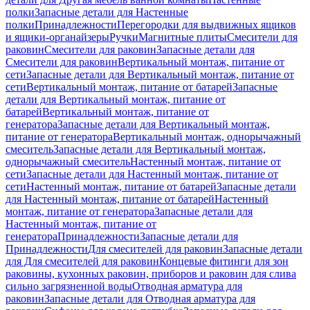
полки
Запасные детали для Настенные
полки
Принадлежности
Перегородки для выдвижных ящиков
и ящики-органайзеры
Ручки
Магнитные плиты
Смесители для
раковин
Смесители для раковин
Запасные детали для
Смесители для раковин
Вертикальный монтаж, питание от
сети
Запасные детали для Вертикальный монтаж, питание от
сети
Вертикальный монтаж, питание от батарей
Запасные
детали для Вертикальный монтаж, питание от
батарей
Вертикальный монтаж, питание от
генератора
Запасные детали для Вертикальный монтаж,
питание от генератора
Вертикальный монтаж, однорычажный
смеситель
Запасные детали для Вертикальный монтаж,
однорычажный смеситель
Настенный монтаж, питание от
сети
Запасные детали для Настенный монтаж, питание от
сети
Настенный монтаж, питание от батарей
Запасные детали
для Настенный монтаж, питание от батарей
Настенный
монтаж, питание от генератора
Запасные детали для
Настенный монтаж, питание от
генератора
Принадлежности
Запасные детали для
Принадлежности
Для смесителей для раковин
Запасные детали
для Для смесителей для раковин
Концевые фитинги для зон
раковины, кухонных раковин, приборов и раковин для слива
сильно загрязненной воды
Отводная арматура для
раковин
Запасные детали для Отводная арматура для