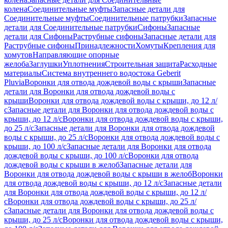
колена
Соединительные муфты
Запасные детали для
Соединительные муфты
Соединительные патрубки
Запасные
детали для Соединительные патрубки
Сифоны
Запасные
детали для Сифоны
Раструбные сифоны
Запасные детали для
Раструбные сифоны
Принадлежности
Хомуты
Крепления для
хомутов
Направляющие опорные
желоба
Заглушки
Уплотнения
Строительная защита
Расходные
материалы
Система внутреннего водостока Geberit
Pluvia
Воронки для отвода дождевой воды с крыши
Запасные
детали для Воронки для отвода дождевой воды с
крыши
Воронки для отвода дождевой воды с крыши, до 12 л/
с
Запасные детали для Воронки для отвода дождевой воды с
крыши, до 12 л/с
Воронки для отвода дождевой воды с крыши,
до 25 л/с
Запасные детали для Воронки для отвода дождевой
воды с крыши, до 25 л/с
Воронки для отвода дождевой воды с
крыши, до 100 л/с
Запасные детали для Воронки для отвода
дождевой воды с крыши, до 100 л/с
Воронки для отвода
дождевой воды с крыши в желоб
Запасные детали для
Воронки для отвода дождевой воды с крыши в желоб
Воронки
для отвода дождевой воды с крыши, до 12 л/с
Запасные детали
для Воронки для отвода дождевой воды с крыши, до 12 л/
с
Воронки для отвода дождевой воды с крыши, до 25 л/
с
Запасные детали для Воронки для отвода дождевой воды с
крыши, до 25 л/с
Воронки для отвода дождевой воды с крыши,