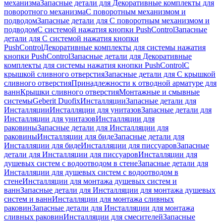
механизма
Запасные детали для Декоративные комплекты для
поворотного механизма
С поворотным механизмом и
подводом
Запасные детали для С поворотным механизмом и
подводом
С системой нажатия кнопки PushControl
Запасные
детали для С системой нажатия кнопки
PushControl
Декоративные комплекты для системы нажатия
кнопки PushControl
Запасные детали для Декоративные
комплекты для системы нажатия кнопки PushControl
С
крышкой сливного отверстия
Запасные детали для С крышкой
сливного отверстия
Принадлежности к отводной арматуре для
ванн
Крышки сливного отверстия
Монтажные и смывные
системы
Geberit Duofix
Инсталляции
Запасные детали для
Инсталляции
Инсталляции для унитазов
Запасные детали для
Инсталляции для унитазов
Инсталляции для
раковины
Запасные детали для Инсталляции для
раковины
Инсталляции для биде
Запасные детали для
Инсталляции для биде
Инсталляции для писсуаров
Запасные
детали для Инсталляции для писсуаров
Инсталляции для
душевых систем с водоотводом в стене
Запасные детали для
Инсталляции для душевых систем с водоотводом в
стене
Инсталляции для монтажа душевых систем и
ванн
Запасные детали для Инсталляции для монтажа душевых
систем и ванн
Инсталляции для монтажа сливных
раковин
Запасные детали для Инсталляции для монтажа
сливных раковин
Инсталляции для смесителей
Запасные