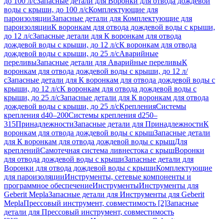
до 100 л/с
Запасные детали для Воронки для отвода дождевой
воды с крыши, до 100 л/с
Комплектующие для
пароизоляции
Запасные детали для Комплектующие для
пароизоляции
К воронкам для отвода дождевой воды с крыши,
до 12 л/с
Запасные детали для К воронкам для отвода
дождевой воды с крыши, до 12 л/с
К воронкам для отвода
дождевой воды с крыши, до 25 л/с
Аварийные
переливы
Запасные детали для Аварийные переливы
К
воронкам для отвода дождевой воды с крыши, до 12 л/
с
Запасные детали для К воронкам для отвода дождевой воды с
крыши, до 12 л/с
К воронкам для отвода дождевой воды с
крыши, до 25 л/с
Запасные детали для К воронкам для отвода
дождевой воды с крыши, до 25 л/с
Крепления
Системы
крепления d40–200
Системы крепления d250–
315
Принадлежности
Запасные детали для Принадлежности
К
воронкам для отвода дождевой воды с крыш
Запасные детали
для К воронкам для отвода дождевой воды с крыш
Для
креплений
Самотечная система ливнестока с крыш
Воронки
для отвода дождевой воды с крыши
Запасные детали для
Воронки для отвода дождевой воды с крыши
Комплектующие
для пароизоляции
Инструменты, сетевые компоненты и
программное обеспечение
Инструменты
Инструменты для
Geberit Mepla
Запасные детали для Инструменты для Geberit
Mepla
Прессовый инструмент, совместимость [2]
Запасные
детали для Прессовый инструмент, совместимость