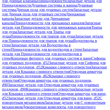
для Донные клапаны
Принадлежности
Запасные детали для
Принадлежности
Душевые системы и ванны
Душевые
системы
Дренаж пола для душевых систем
Запасные детали
для Дренаж пола для душевых систем
Дренажные
каналы
Запасные детали для Дренажные
каналы
Принадлежности для дренажных каналов
Запасные
детали для Принадлежности для дренажных каналов
Трапы
для душа
Запасные детали для Трапы для
душа
Принадлежности для трапов для душа
Запасные детали
для Принадлежности для трапов для душа
Водоотводы в
стене
Запасные детали для Водоотводы в
стене
Принадлежности для водоотводов в стене
Запасные
детали для Принадлежности для водоотводов в
стене
Концевые фитинги для душевых систем и ванн
Сифоны
для душевых поддонов, d52
Запасные детали для Сифоны для
душевых поддонов, d52
Крышки сливного отверстия
Запасные
детали для Крышки сливного отверстия
Отводная арматура
для душевых поддонов, d62
Крышки сливного
отверстия
Отводная арматура для душевых поддонов,
d90
Запасные детали для Отводная арматура для душевых
поддонов, d90
Крышки сливного отверстия
Запасные детали
для Крышки сливного отверстия
Отводная арматура для ванн,
d52
Запасные детали для Отводная арматура для ванн, d52
С
поворотным механизмом
Запасные детали для С поворотным
механизмом
Декоративные комплекты для поворотного