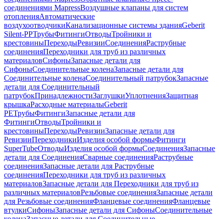
соединениями Mapress
Воздушные клапаны для систем
отопления
Автоматические
воздухоотводчики
Канализационные системы здания
Geberit
Silent-PP
Трубы
Фитинги
Отводы
Тройники и
крестовины
Переходы
Ревизии
Соединения
Раструбные
соединения
Переходники для труб из различных
материалов
Сифоны
Запасные детали для
Сифоны
Соединительные колена
Запасные детали для
Соединительные колена
Соединительный патрубок
Запасные
детали для Соединительный
патрубок
Принадлежности
Заглушки
Уплотнения
Защитная
крышка
Расходные материалы
Geberit
PE
Трубы
Фитинги
Запасные детали для
Фитинги
Отводы
Тройники и
крестовины
Переходы
Ревизии
Запасные детали для
Ревизии
Переходники
Изделия особой формы
Фитинги
SuperTube
Отводы
Изделия особой формы
Соединения
Запасные
детали для Соединения
Сварные соединения
Раструбные
соединения
Запасные детали для Раструбные
соединения
Переходники для труб из различных
материалов
Запасные детали для Переходники для труб из
различных материалов
Резьбовые соединения
Запасные детали
для Резьбовые соединения
Фланцевые соединения
Фланцевые
втулки
Сифоны
Запасные детали для Сифоны
Соединительные
колена
Запасные детали для Соединительные