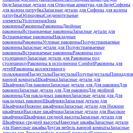
биде
Запасные детали для Отводная арматура для биде
Сифоны
для колена патрубка
Запасные детали для Сифоны для колена
патрубка
Облицовка
Соединительные
элементы
Уплотнения
Зона
раковины
Раковины
Раковины
Двойные
раковины
Встраиваемые раковины
Запасные детали для
Встраиваемые раковины
Накладные
раковины
Раковины
Угловые раковины
Полувстраиваемые
раковины
Запасные детали для Полувстраиваемые
раковины
Встраиваемые раковины
Раковины под
столешницу
Запасные детали для Раковины под
столешницу
Раковины в исполнении Comfort
Pаковины для
детей
Раковины коллективного
пользования
Пьедесталы
Пьедесталы
Полупьедесталы
Принадлеж
ванной комнаты
Шкафчики
Запасные детали для
Шкафчики
Для раковин
Запасные детали для Для раковин
Для
раковин
Запасные детали для Для раковин
Для двойной
раковины
Для накладных pаковин
Запасные детали для Для
накладных pаковин
Шкафчики
Запасные детали для
Шкафчики
Нижние шкафчики
Запасные детали для Нижние
шкафчики
Высокие шкафчики
Запасные детали для Высокие
шкафчики
Шкафчики средней высоты
Запасные детали для
Шкафчики средней высоты
Навесные шкафы
Запасные детали
для Навесные шкафы
Другая мебель ванной комнаты
Запасные
детали для Другая мебель ванной комнаты
Настенные