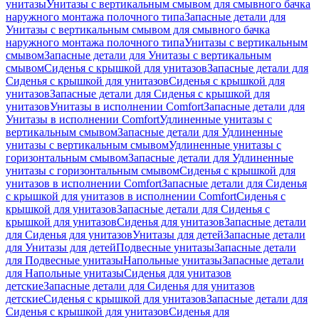
унитазы
Унитазы с вертикальным смывом для смывного бачка
наружного монтажа полочного типа
Запасные детали для
Унитазы с вертикальным смывом для смывного бачка
наружного монтажа полочного типа
Унитазы с вертикальным
смывом
Запасные детали для Унитазы с вертикальным
смывом
Сиденья с крышкой для унитазов
Запасные детали для
Сиденья с крышкой для унитазов
Сиденья с крышкой для
унитазов
Запасные детали для Сиденья с крышкой для
унитазов
Унитазы в исполнении Comfort
Запасные детали для
Унитазы в исполнении Comfort
Удлиненные унитазы с
вертикальным смывом
Запасные детали для Удлиненные
унитазы с вертикальным смывом
Удлиненные унитазы с
горизонтальным смывом
Запасные детали для Удлиненные
унитазы с горизонтальным смывом
Сиденья с крышкой для
унитазов в исполнении Comfort
Запасные детали для Сиденья
с крышкой для унитазов в исполнении Comfort
Сиденья с
крышкой для унитазов
Запасные детали для Сиденья с
крышкой для унитазов
Сиденья для унитазов
Запасные детали
для Сиденья для унитазов
Унитазы для детей
Запасные детали
для Унитазы для детей
Подвесные унитазы
Запасные детали
для Подвесные унитазы
Напольные унитазы
Запасные детали
для Напольные унитазы
Сиденья для унитазов
детские
Запасные детали для Сиденья для унитазов
детские
Сиденья с крышкой для унитазов
Запасные детали для
Сиденья с крышкой для унитазов
Сиденья для