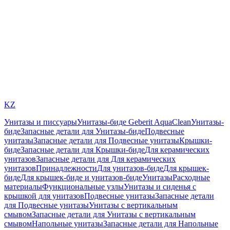
KZ
Унитазы и писсуары
Унитазы-биде Geberit AquaClean
Унитазы-
биде
Запасные детали для Унитазы-биде
Подвесные
унитазы
Запасные детали для Подвесные унитазы
Крышки-
биде
Запасные детали для Крышки-биде
Для керамических
унитазов
Запасные детали для Для керамических
унитазов
Принадлежности
Для унитазов-биде
Для крышек-
биде
Для крышек-биде и унитазов-биде
Унитазы
Расходные
материалы
Функциональные узлы
Унитазы и сиденья с
крышкой для унитазов
Подвесные унитазы
Запасные детали
для Подвесные унитазы
Унитазы с вертикальным
смывом
Запасные детали для Унитазы с вертикальным
смывом
Напольные унитазы
Запасные детали для Напольные