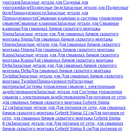
унитазов
Запасные детали для Сиденья для
унитазов
Биде
Подвесные биде
Запасные детали для Подвесные
биде
Принадлежности
Запасные детали для
Принадлежности
Смывные клавиши и системы управления
смывом
Смывные клавиши
Запасные детали для Смывные
клавиши
Для смывных бачков скрытого монтажа
Sigma
Запасные детали для Для смывных бачков скрытого
монтажа Sigma
Для смывных бачков скрытого монтажа
Omega
Запасные детали для Для смывных бачков скрытого
монтажа Omega
Для смывных бачков скрытого монтажа
Kappa
Запасные детали для Для смывных бачков скрытого
монтажа Kappa
Для смывных бачков скрытого монтажа
Delta
Запасные детали для Для смывных бачков скрытого
монтажа Delta
Для смывных бачков скрытого монтажа
Twinline
Запасные детали для Для смывных бачков скрытого
монтажа Twinline
Принадлежности
Расходные
материалы
Системы управления смывом с электронным
задействованием
Запасные детали для Системы управления
смывом с электронным задействованием
Для питания от сети,
для смывных бачков скрытого монтажа Geberit Sigma
12 см
Запасные детали для Для питания от сети, для смывных
бачков скрытого монтажа Geberit Sigma 12 см
Для питания от
сети, для смывных бачков скрытого монтажа Geberit Sigma
8 см
Запасные детали для Для питания от сети, для смывных
бачков скрытого монтажа Geberit Sigma 8 см
Для питания от