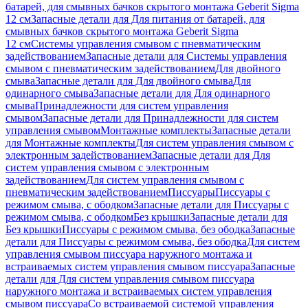
батарей, для смывных бачков скрытого монтажа Geberit Sigma
12 см
Запасные детали для Для питания от батарей, для
смывных бачков скрытого монтажа Geberit Sigma
12 см
Системы управления смывом с пневматическим
задействованием
Запасные детали для Системы управления
смывом с пневматическим задействованием
Для двойного
смыва
Запасные детали для Для двойного смыва
Для
одинарного смыва
Запасные детали для Для одинарного
смыва
Принадлежности для систем управления
смывом
Запасные детали для Принадлежности для систем
управления смывом
Монтажные комплекты
Запасные детали
для Монтажные комплекты
Для систем управления смывом с
электронным задействованием
Запасные детали для Для
систем управления смывом с электронным
задействованием
Для систем управления смывом с
пневматическим задействованием
Писсуары
Писсуары с
режимом смыва, с ободком
Запасные детали для Писсуары с
режимом смыва, с ободком
Без крышки
Запасные детали для
Без крышки
Писсуары с режимом смыва, без ободка
Запасные
детали для Писсуары с режимом смыва, без ободка
Для систем
управления смывом писсуара наружного монтажа и
встраиваемых систем управления смывом писсуара
Запасные
детали для Для систем управления смывом писсуара
наружного монтажа и встраиваемых систем управления
смывом писсуара
Со встраиваемой системой управления