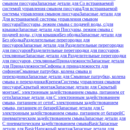
смывом писсуара
Запасные детали для Со встраиваемой
системой управления смывом писсуара
Для встраиваемой
системы управления смывом писсуара
Запасные детали для
Для встраиваемой системы управления смывом
писсуара
Писсуары, режим смыва с подачей воды, с/для
крышки
Запасные детали для Писсуары, режим смыва с
подачей воды, с/для крышки
Без ободка
Запасные детали для
Без ободка
Разделительные перегородки для
писсуаров
Запасные детали для Разделительные перегородки
для писсуаров
Разделительные перегородки для писсуаров,
стеклянные
Запасные детали для Разделительные перегородки
для писсуаров, стеклянные
Принадлежности
Запасные детали
для Принадлежности
Сифоны и принадлежности для
сифонов
Смывные патрубки, колена смыва и
переходники
Запасные детали для Смывные патрубки, колена
смыва и переходники
Крепеж
Системы управления смывом
писсуара
Скрытый монтаж
Запасные детали для Скрытый
монтаж
С электронным задействованием смыва, питанием от
сети
Запасные детали для С электронным задействованием
смыва, питанием от сети
С электронным задействованием
смыва, питанием от батарей
Запасные детали для С
электронным задействованием смыва, питанием от батарей
С
пневматическим задействованием смыва
Запасные детали для
С пневматическим задействованием смыва
Basic
Запасные
детали для Basic
Наружный монтаж
Запасные детали для