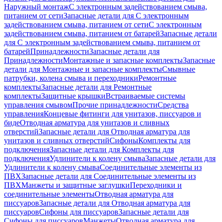
Наружный монтаж
С электронным задействованием смыва,
питанием от сети
Запасные детали для С электронным
задействованием смыва, питанием от сети
С электронным
задействованием смыва, питанием от батарей
Запасные детали
для С электронным задействованием смыва, питанием от
батарей
Принадлежности
Запасные детали для
Принадлежности
Монтажные и запасные комплекты
Запасные
детали для Монтажные и запасные комплекты
Смывные
патрубки, колена смыва и переходники
Ремонтные
комплекты
Запасные детали для Ремонтные
комплекты
Защитные крышки
Встраиваемые системы
управления смывом
Прочие принадлежности
Средства
управления
Концевые фитинги для унитазов, писсуаров и
биде
Отводная арматура для унитазов и сливных
отверстий
Запасные детали для Отводная арматура для
унитазов и сливных отверстий
Сифоны
Комплекты для
подключения
Запасные детали для Комплекты для
подключения
Удлинители к колену смыва
Запасные детали для
Удлинители к колену смыва
Соединительные элементы из
ПВХ
Запасные детали для Соединительные элементы из
ПВХ
Манжеты и защитные заглушки
Переходники и
соединительные элементы
Отводная арматура для
писсуаров
Запасные детали для Отводная арматура для
писсуаров
Cифоны для писсуаров
Запасные детали для
Cифоны для писсуаров
Манжеты
Отводная арматура для