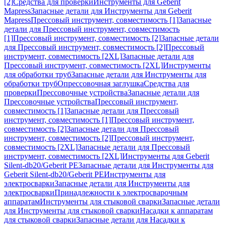
[2]
Средства для проверки
Инструменты для Geberit
Mapress
Запасные детали для Инструменты для Geberit
Mapress
Прессовый инструмент, совместимость [1]
Запасные
детали для Прессовый инструмент, совместимость
[1]
Прессовый инструмент, совместимость [2]
Запасные детали
для Прессовый инструмент, совместимость [2]
Прессовый
инструмент, совместимость [2XL]
Запасные детали для
Прессовый инструмент, совместимость [2XL]
Инструменты
для обработки труб
Запасные детали для Инструменты для
обработки труб
Опрессовочная заглушка
Средства для
проверки
Прессовочные устройства
Запасные детали для
Прессовочные устройства
Прессовый инструмент,
совместимость [1]
Запасные детали для Прессовый
инструмент, совместимость [1]
Прессовый инструмент,
совместимость [2]
Запасные детали для Прессовый
инструмент, совместимость [2]
Прессовый инструмент,
совместимость [2XL]
Запасные детали для Прессовый
инструмент, совместимость [2XL]
Инструменты для Geberit
Silent-db20/Geberit PE
Запасные детали для Инструменты для
Geberit Silent-db20/Geberit PE
Инструменты для
электросварки
Запасные детали для Инструменты для
электросварки
Принадлежности к электросварочным
аппаратам
Инструменты для стыковой сварки
Запасные детали
для Инструменты для стыковой сварки
Насадки к аппаратам
для стыковой сварки
Запасные детали для Насадки к