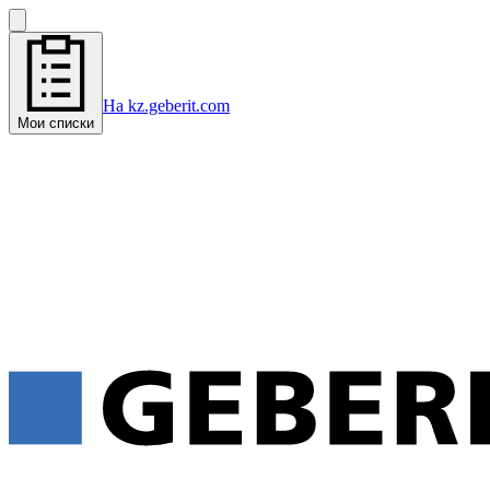
На kz.geberit.com
Мои списки