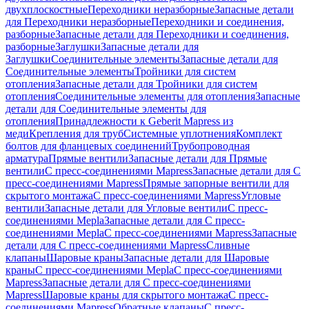
двухплоскостные
Переходники неразборные
Запасные детали
для Переходники неразборные
Переходники и соединения,
разборные
Запасные детали для Переходники и соединения,
разборные
Заглушки
Запасные детали для
Заглушки
Соединительные элементы
Запасные детали для
Соединительные элементы
Тройники для систем
отопления
Запасные детали для Тройники для систем
отопления
Соединительные элементы для отопления
Запасные
детали для Соединительные элементы для
отопления
Принадлежности к Geberit Mapress из
меди
Крепления для труб
Системные уплотнения
Комплект
болтов для фланцевых соединений
Трубопроводная
арматура
Прямые вентили
Запасные детали для Прямые
вентили
С пресс-соединениями Mapress
Запасные детали для С
пресс-соединениями Mapress
Прямые запорные вентили для
скрытого монтажа
С пресс-соединениями Mapress
Угловые
вентили
Запасные детали для Угловые вентили
С пресс-
соединениями Mepla
Запасные детали для С пресс-
соединениями Mepla
С пресс-соединениями Mapress
Запасные
детали для С пресс-соединениями Mapress
Сливные
клапаны
Шаровые краны
Запасные детали для Шаровые
краны
С пресс-соединениями Mepla
С пресс-соединениями
Mapress
Запасные детали для С пресс-соединениями
Mapress
Шаровые краны для скрытого монтажа
С пресс-
соединениями Mapress
Обратные клапаны
С пресс-