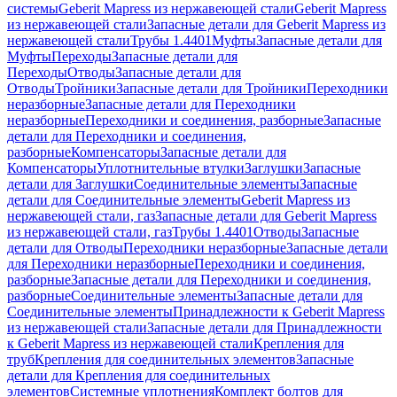
системы
Geberit Mapress из нержавеющей стали
Geberit Mapress
из нержавеющей стали
Запасные детали для Geberit Mapress из
нержавеющей стали
Трубы 1.4401
Муфты
Запасные детали для
Муфты
Переходы
Запасные детали для
Переходы
Отводы
Запасные детали для
Отводы
Тройники
Запасные детали для Тройники
Переходники
неразборные
Запасные детали для Переходники
неразборные
Переходники и соединения, разборные
Запасные
детали для Переходники и соединения,
разборные
Компенсаторы
Запасные детали для
Компенсаторы
Уплотнительные втулки
Заглушки
Запасные
детали для Заглушки
Соединительные элементы
Запасные
детали для Соединительные элементы
Geberit Mapress из
нержавеющей стали, газ
Запасные детали для Geberit Mapress
из нержавеющей стали, газ
Трубы 1.4401
Отводы
Запасные
детали для Отводы
Переходники неразборные
Запасные детали
для Переходники неразборные
Переходники и соединения,
разборные
Запасные детали для Переходники и соединения,
разборные
Соединительные элементы
Запасные детали для
Соединительные элементы
Принадлежности к Geberit Mapress
из нержавеющей стали
Запасные детали для Принадлежности
к Geberit Mapress из нержавеющей стали
Крепления для
труб
Крепления для соединительных элементов
Запасные
детали для Крепления для соединительных
элементов
Системные уплотнения
Комплект болтов для