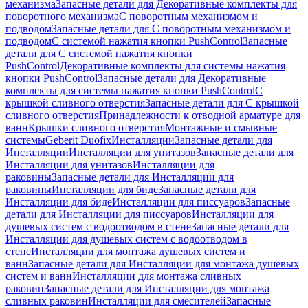
механизма
Запасные детали для Декоративные комплекты для
поворотного механизма
С поворотным механизмом и
подводом
Запасные детали для С поворотным механизмом и
подводом
С системой нажатия кнопки PushControl
Запасные
детали для С системой нажатия кнопки
PushControl
Декоративные комплекты для системы нажатия
кнопки PushControl
Запасные детали для Декоративные
комплекты для системы нажатия кнопки PushControl
С
крышкой сливного отверстия
Запасные детали для С крышкой
сливного отверстия
Принадлежности к отводной арматуре для
ванн
Крышки сливного отверстия
Монтажные и смывные
системы
Geberit Duofix
Инсталляции
Запасные детали для
Инсталляции
Инсталляции для унитазов
Запасные детали для
Инсталляции для унитазов
Инсталляции для
раковины
Запасные детали для Инсталляции для
раковины
Инсталляции для биде
Запасные детали для
Инсталляции для биде
Инсталляции для писсуаров
Запасные
детали для Инсталляции для писсуаров
Инсталляции для
душевых систем с водоотводом в стене
Запасные детали для
Инсталляции для душевых систем с водоотводом в
стене
Инсталляции для монтажа душевых систем и
ванн
Запасные детали для Инсталляции для монтажа душевых
систем и ванн
Инсталляции для монтажа сливных
раковин
Запасные детали для Инсталляции для монтажа
сливных раковин
Инсталляции для смесителей
Запасные