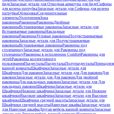
биде
Запасные детали для Отводная арматура для биде
Сифоны
для колена патрубка
Запасные детали для Сифоны для колена
патрубка
Облицовка
Соединительные
элементы
Уплотнения
Зона
раковины
Раковины
Раковины
Двойные
раковины
Встраиваемые раковины
Запасные детали для
Встраиваемые раковины
Накладные
раковины
Раковины
Угловые раковины
Полувстраиваемые
раковины
Запасные детали для Полувстраиваемые
раковины
Встраиваемые раковины
Раковины под
столешницу
Запасные детали для Раковины под
столешницу
Раковины в исполнении Comfort
Pаковины для
детей
Раковины коллективного
пользования
Пьедесталы
Пьедесталы
Полупьедесталы
Принадлеж
ванной комнаты
Шкафчики
Запасные детали для
Шкафчики
Для раковин
Запасные детали для Для раковин
Для
раковин
Запасные детали для Для раковин
Для двойной
раковины
Для накладных pаковин
Запасные детали для Для
накладных pаковин
Шкафчики
Запасные детали для
Шкафчики
Нижние шкафчики
Запасные детали для Нижние
шкафчики
Высокие шкафчики
Запасные детали для Высокие
шкафчики
Шкафчики средней высоты
Запасные детали для
Шкафчики средней высоты
Навесные шкафы
Запасные детали
для Навесные шкафы
Другая мебель ванной комнаты
Запасные
детали для Другая мебель ванной комнаты
Настенные