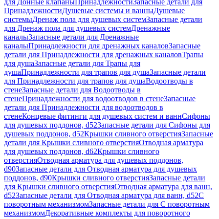
для Донные клапаны
Принадлежности
Запасные детали для
Принадлежности
Душевые системы и ванны
Душевые
системы
Дренаж пола для душевых систем
Запасные детали
для Дренаж пола для душевых систем
Дренажные
каналы
Запасные детали для Дренажные
каналы
Принадлежности для дренажных каналов
Запасные
детали для Принадлежности для дренажных каналов
Трапы
для душа
Запасные детали для Трапы для
душа
Принадлежности для трапов для душа
Запасные детали
для Принадлежности для трапов для душа
Водоотводы в
стене
Запасные детали для Водоотводы в
стене
Принадлежности для водоотводов в стене
Запасные
детали для Принадлежности для водоотводов в
стене
Концевые фитинги для душевых систем и ванн
Сифоны
для душевых поддонов, d52
Запасные детали для Сифоны для
душевых поддонов, d52
Крышки сливного отверстия
Запасные
детали для Крышки сливного отверстия
Отводная арматура
для душевых поддонов, d62
Крышки сливного
отверстия
Отводная арматура для душевых поддонов,
d90
Запасные детали для Отводная арматура для душевых
поддонов, d90
Крышки сливного отверстия
Запасные детали
для Крышки сливного отверстия
Отводная арматура для ванн,
d52
Запасные детали для Отводная арматура для ванн, d52
С
поворотным механизмом
Запасные детали для С поворотным
механизмом
Декоративные комплекты для поворотного