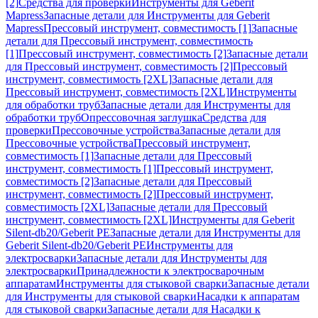
[2]
Средства для проверки
Инструменты для Geberit
Mapress
Запасные детали для Инструменты для Geberit
Mapress
Прессовый инструмент, совместимость [1]
Запасные
детали для Прессовый инструмент, совместимость
[1]
Прессовый инструмент, совместимость [2]
Запасные детали
для Прессовый инструмент, совместимость [2]
Прессовый
инструмент, совместимость [2XL]
Запасные детали для
Прессовый инструмент, совместимость [2XL]
Инструменты
для обработки труб
Запасные детали для Инструменты для
обработки труб
Опрессовочная заглушка
Средства для
проверки
Прессовочные устройства
Запасные детали для
Прессовочные устройства
Прессовый инструмент,
совместимость [1]
Запасные детали для Прессовый
инструмент, совместимость [1]
Прессовый инструмент,
совместимость [2]
Запасные детали для Прессовый
инструмент, совместимость [2]
Прессовый инструмент,
совместимость [2XL]
Запасные детали для Прессовый
инструмент, совместимость [2XL]
Инструменты для Geberit
Silent-db20/Geberit PE
Запасные детали для Инструменты для
Geberit Silent-db20/Geberit PE
Инструменты для
электросварки
Запасные детали для Инструменты для
электросварки
Принадлежности к электросварочным
аппаратам
Инструменты для стыковой сварки
Запасные детали
для Инструменты для стыковой сварки
Насадки к аппаратам
для стыковой сварки
Запасные детали для Насадки к