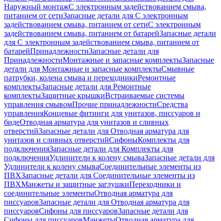
Наружный монтаж
С электронным задействованием смыва,
питанием от сети
Запасные детали для С электронным
задействованием смыва, питанием от сети
С электронным
задействованием смыва, питанием от батарей
Запасные детали
для С электронным задействованием смыва, питанием от
батарей
Принадлежности
Запасные детали для
Принадлежности
Монтажные и запасные комплекты
Запасные
детали для Монтажные и запасные комплекты
Смывные
патрубки, колена смыва и переходники
Ремонтные
комплекты
Запасные детали для Ремонтные
комплекты
Защитные крышки
Встраиваемые системы
управления смывом
Прочие принадлежности
Средства
управления
Концевые фитинги для унитазов, писсуаров и
биде
Отводная арматура для унитазов и сливных
отверстий
Запасные детали для Отводная арматура для
унитазов и сливных отверстий
Сифоны
Комплекты для
подключения
Запасные детали для Комплекты для
подключения
Удлинители к колену смыва
Запасные детали для
Удлинители к колену смыва
Соединительные элементы из
ПВХ
Запасные детали для Соединительные элементы из
ПВХ
Манжеты и защитные заглушки
Переходники и
соединительные элементы
Отводная арматура для
писсуаров
Запасные детали для Отводная арматура для
писсуаров
Cифоны для писсуаров
Запасные детали для
Cифоны для писсуаров
Манжеты
Отводная арматура для