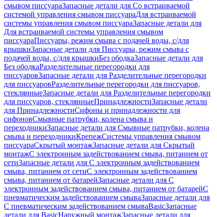
смывом писсуара
Запасные детали для Со встраиваемой
системой управления смывом писсуара
Для встраиваемой
системы управления смывом писсуара
Запасные детали для
Для встраиваемой системы управления смывом
писсуара
Писсуары, режим смыва с подачей воды, с/для
крышки
Запасные детали для Писсуары, режим смыва с
подачей воды, с/для крышки
Без ободка
Запасные детали для
Без ободка
Разделительные перегородки для
писсуаров
Запасные детали для Разделительные перегородки
для писсуаров
Разделительные перегородки для писсуаров,
стеклянные
Запасные детали для Разделительные перегородки
для писсуаров, стеклянные
Принадлежности
Запасные детали
для Принадлежности
Сифоны и принадлежности для
сифонов
Смывные патрубки, колена смыва и
переходники
Запасные детали для Смывные патрубки, колена
смыва и переходники
Крепеж
Системы управления смывом
писсуара
Скрытый монтаж
Запасные детали для Скрытый
монтаж
С электронным задействованием смыва, питанием от
сети
Запасные детали для С электронным задействованием
смыва, питанием от сети
С электронным задействованием
смыва, питанием от батарей
Запасные детали для С
электронным задействованием смыва, питанием от батарей
С
пневматическим задействованием смыва
Запасные детали для
С пневматическим задействованием смыва
Basic
Запасные
детали для Basic
Наружный монтаж
Запасные детали для