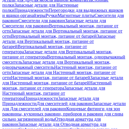
полки
Запасные детали для Настенные
полки
Принадлежности
Перегородки для выдвижных ящиков
и ящики-органайзеры
Ручки
Магнитные плиты
Смесители для
раковин
Смесители для раковин
Запасные детали для
Смесители для раковин
Вертикальный монтаж, питание от
сети
Запасные детали для Вертикальный монтаж, питание от
сети
Вертикальный монтаж, питание от батарей
Запасные
детали для Вертикальный монтаж, питание от
батарей
Вертикальный монтаж, питание от
генератора
Запасные детали для Вертикальный монтаж,
питание от генератора
Вертикальный монтаж, однорычажный
смеситель
Запасные детали для Вертикальный монтаж,
однорычажный смеситель
Настенный монтаж, питание от
сети
Запасные детали для Настенный монтаж, питание от
сети
Настенный монтаж, питание от батарей
Запасные детали
для Настенный монтаж, питание от батарей
Настенный
монтаж, питание от генератора
Запасные детали для
Настенный монтаж, питание от
генератора
Принадлежности
Запасные детали для
Принадлежности
Для смесителей для раковин
Запасные детали
для Для смесителей для раковин
Концевые фитинги для зон
раковины, кухонных раковин, приборов и раковин для слива
сильно загрязненной воды
Отводная арматура для
раковин
Запасные детали для Отводная арматура для