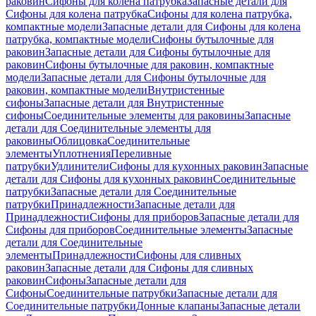
раковин
Сифоны для колена патрубка
Запасные детали для
Сифоны для колена патрубка
Сифоны для колена патрубка,
компактные модели
Запасные детали для Сифоны для колена
патрубка, компактные модели
Сифоны бутылочные для
раковин
Запасные детали для Сифоны бутылочные для
раковин
Сифоны бутылочные для раковин, компактные
модели
Запасные детали для Сифоны бутылочные для
раковин, компактные модели
Внутристенные
сифоны
Запасные детали для Внутристенные
сифоны
Соединительные элементы для раковины
Запасные
детали для Соединительные элементы для
раковины
Облицовка
Соединительные
элементы
Уплотнения
Переливные
патрубки
Удлинители
Сифоны для кухонных раковин
Запасные
детали для Сифоны для кухонных раковин
Соединительные
патрубки
Запасные детали для Соединительные
патрубки
Принадлежности
Запасные детали для
Принадлежности
Сифоны для приборов
Запасные детали для
Сифоны для приборов
Соединительные элементы
Запасные
детали для Соединительные
элементы
Принадлежности
Сифоны для сливных
раковин
Запасные детали для Сифоны для сливных
раковин
Сифоны
Запасные детали для
Сифоны
Соединительные патрубки
Запасные детали для
Соединительные патрубки
Донные клапаны
Запасные детали