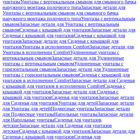
унитазы
Унитазы с вертикальным смывом для смывного бачка
наружного монтажа полочного типа
Запасные детали для
Унитазы с вертикальным смывом для смывного бачка
наружного монтажа полочного типа
Унитазы с вертикальным
смывом
Запасные детали для Унитазы с вертикальным
смывом
Сиденья с крышкой для унитазов
Запасные детали для
Сиденья с крышкой для унитазов
Сиденья с крышкой для
унитазов
Запасные детали для Сиденья с крышкой для
унитазов
Унитазы в исполнении Comfort
Запасные детали для
Унитазы в исполнении Comfort
Удлиненные унитазы с
вертикальным смывом
Запасные детали для Удлиненные
унитазы с вертикальным смывом
Удлиненные унитазы с
горизонтальным смывом
Запасные детали для Удлиненные
унитазы с горизонтальным смывом
Сиденья с крышкой для
унитазов в исполнении Comfort
Запасные детали для Сиденья
с крышкой для унитазов в исполнении Comfort
Сиденья с
крышкой для унитазов
Запасные детали для Сиденья с
крышкой для унитазов
Сиденья для унитазов
Запасные детали
для Сиденья для унитазов
Унитазы для детей
Запасные детали
для Унитазы для детей
Подвесные унитазы
Запасные детали
для Подвесные унитазы
Напольные унитазы
Запасные детали
для Напольные унитазы
Сиденья для унитазов
детские
Запасные детали для Сиденья для унитазов
детские
Сиденья с крышкой для унитазов
Запасные детали для
Сиденья с крышкой для унитазов
Сиденья для