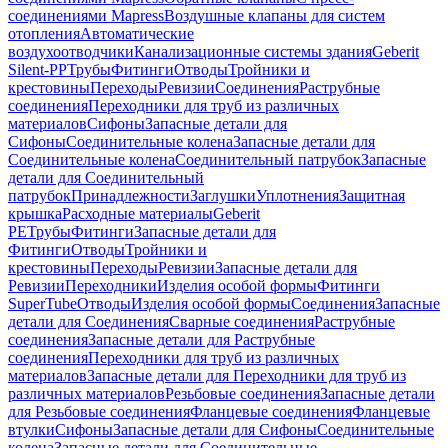
соединениями Mapress
Воздушные клапаны для систем
отопления
Автоматические
воздухоотводчики
Канализационные системы здания
Geberit
Silent-PP
Трубы
Фитинги
Отводы
Тройники и
крестовины
Переходы
Ревизии
Соединения
Раструбные
соединения
Переходники для труб из различных
материалов
Сифоны
Запасные детали для
Сифоны
Соединительные колена
Запасные детали для
Соединительные колена
Соединительный патрубок
Запасные
детали для Соединительный
патрубок
Принадлежности
Заглушки
Уплотнения
Защитная
крышка
Расходные материалы
Geberit
PE
Трубы
Фитинги
Запасные детали для
Фитинги
Отводы
Тройники и
крестовины
Переходы
Ревизии
Запасные детали для
Ревизии
Переходники
Изделия особой формы
Фитинги
SuperTube
Отводы
Изделия особой формы
Соединения
Запасные
детали для Соединения
Сварные соединения
Раструбные
соединения
Запасные детали для Раструбные
соединения
Переходники для труб из различных
материалов
Запасные детали для Переходники для труб из
различных материалов
Резьбовые соединения
Запасные детали
для Резьбовые соединения
Фланцевые соединения
Фланцевые
втулки
Сифоны
Запасные детали для Сифоны
Соединительные
колена
Запасные детали для Соединительные