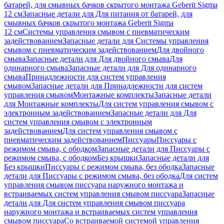
батарей, для смывных бачков скрытого монтажа Geberit Sigma
12 см
Запасные детали для Для питания от батарей, для
смывных бачков скрытого монтажа Geberit Sigma
12 см
Системы управления смывом с пневматическим
задействованием
Запасные детали для Системы управления
смывом с пневматическим задействованием
Для двойного
смыва
Запасные детали для Для двойного смыва
Для
одинарного смыва
Запасные детали для Для одинарного
смыва
Принадлежности для систем управления
смывом
Запасные детали для Принадлежности для систем
управления смывом
Монтажные комплекты
Запасные детали
для Монтажные комплекты
Для систем управления смывом с
электронным задействованием
Запасные детали для Для
систем управления смывом с электронным
задействованием
Для систем управления смывом с
пневматическим задействованием
Писсуары
Писсуары с
режимом смыва, с ободком
Запасные детали для Писсуары с
режимом смыва, с ободком
Без крышки
Запасные детали для
Без крышки
Писсуары с режимом смыва, без ободка
Запасные
детали для Писсуары с режимом смыва, без ободка
Для систем
управления смывом писсуара наружного монтажа и
встраиваемых систем управления смывом писсуара
Запасные
детали для Для систем управления смывом писсуара
наружного монтажа и встраиваемых систем управления
смывом писсуара
Со встраиваемой системой управления