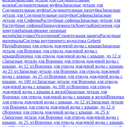
колена
Соединительные муфты
Запасные детали для
Соединительные муфты
Соединительные патрубки
Запасные
детали для Соединительные патрубки
Сифоны
Запасные
детали для Сифоны
Раструбные сифоны
Запасные детали для
Раструбные сифоны
Принадлежности
Хомуты
Крепления для
хомутов
Направляющие опорные
желоба
Заглушки
Уплотнения
Строительная защита
Расходные
материалы
Система внутреннего водостока Geberit
Pluvia
Воронки для отвода дождевой воды с крыши
Запасные
детали для Воронки для отвода дождевой воды с
крыши
Воронки для отвода дождевой воды с крыши, до 12 л/
с
Запасные детали для Воронки для отвода дождевой воды с
крыши, до 12 л/с
Воронки для отвода дождевой воды с крыши,
до 25 л/с
Запасные детали для Воронки для отвода дождевой
воды с крыши, до 25 л/с
Воронки для отвода дождевой воды с
крыши, до 100 л/с
Запасные детали для Воронки для отвода
дождевой воды с крыши, до 100 л/с
Воронки для отвода
дождевой воды с крыши в желоб
Запасные детали для
Воронки для отвода дождевой воды с крыши в желоб
Воронки
для отвода дождевой воды с крыши, до 12 л/с
Запасные детали
для Воронки для отвода дождевой воды с крыши, до 12 л/
с
Воронки для отвода дождевой воды с крыши, до 25 л/
с
Запасные детали для Воронки для отвода дождевой воды с
крыши, до 25 л/с
Воронки для отвода дождевой воды с крыши,