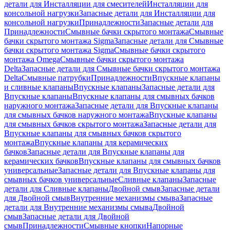
детали для Инсталляции для смесителей
Инсталляции для
консольной нагрузки
Запасные детали для Инсталляции для
консольной нагрузки
Принадлежности
Запасные детали для
Принадлежности
Смывные бачки скрытого монтажа
Смывные
бачки скрытого монтажа Sigma
Запасные детали для Смывные
бачки скрытого монтажа Sigma
Смывные бачки скрытого
монтажа Omega
Смывные бачки скрытого монтажа
Delta
Запасные детали для Смывные бачки скрытого монтажа
Delta
Смывные патрубки
Принадлежности
Впускные клапаны
и сливные клапаны
Впускные клапаны
Запасные детали для
Впускные клапаны
Впускные клапаны для смывных бачков
наружного монтажа
Запасные детали для Впускные клапаны
для смывных бачков наружного монтажа
Впускные клапаны
для смывных бачков скрытого монтажа
Запасные детали для
Впускные клапаны для смывных бачков скрытого
монтажа
Впускные клапаны для керамических
бачков
Запасные детали для Впускные клапаны для
керамических бачков
Впускные клапаны для смывных бачков
универсальные
Запасные детали для Впускные клапаны для
смывных бачков универсальные
Сливные клапаны
Запасные
детали для Сливные клапаны
Двойной смыв
Запасные детали
для Двойной смыв
Внутренние механизмы смыва
Запасные
детали для Внутренние механизмы смыва
Двойной
смыв
Запасные детали для Двойной
смыв
Принадлежности
Смывные кнопки
Напорные