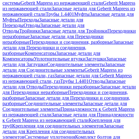
системы
Geberit Mapress из нержавеющей стали
Geberit Mapress
из нержавеющей стали
Запасные детали для Geberit Mapress из
нержавеющей стали
Трубы 1.4401
Муфты
Запасные детали для
Муфты
Переходы
Запасные детали для
Переходы
Отводы
Запасные детали для
Отводы
Тройники
Запасные детали для Тройники
Переходники
неразборные
Запасные детали для Переходники
неразборные
Переходники и соединения, разборные
Запасные
детали для Переходники и соединения,
разборные
Компенсаторы
Запасные детали для
Компенсаторы
Уплотнительные втулки
Заглушки
Запасные
детали для Заглушки
Соединительные элементы
Запасные
детали для Соединительные элементы
Geberit Mapress из
нержавеющей стали, газ
Запасные детали для Geberit Mapress
из нержавеющей стали, газ
Трубы 1.4401
Отводы
Запасные
детали для Отводы
Переходники неразборные
Запасные детали
для Переходники неразборные
Переходники и соединения,
разборные
Запасные детали для Переходники и соединения,
разборные
Соединительные элементы
Запасные детали для
Соединительные элементы
Принадлежности к Geberit Mapress
из нержавеющей стали
Запасные детали для Принадлежности
к Geberit Mapress из нержавеющей стали
Крепления для
труб
Крепления для соединительных элементов
Запасные
детали для Крепления для соединительных
элементов
Системные уплотнения
Комплект болтов для