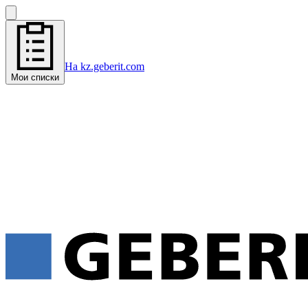
На kz.geberit.com
Мои списки