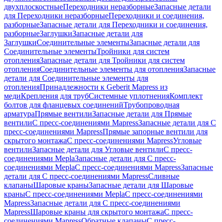
двухплоскостные
Переходники неразборные
Запасные детали
для Переходники неразборные
Переходники и соединения,
разборные
Запасные детали для Переходники и соединения,
разборные
Заглушки
Запасные детали для
Заглушки
Соединительные элементы
Запасные детали для
Соединительные элементы
Тройники для систем
отопления
Запасные детали для Тройники для систем
отопления
Соединительные элементы для отопления
Запасные
детали для Соединительные элементы для
отопления
Принадлежности к Geberit Mapress из
меди
Крепления для труб
Системные уплотнения
Комплект
болтов для фланцевых соединений
Трубопроводная
арматура
Прямые вентили
Запасные детали для Прямые
вентили
С пресс-соединениями Mapress
Запасные детали для С
пресс-соединениями Mapress
Прямые запорные вентили для
скрытого монтажа
С пресс-соединениями Mapress
Угловые
вентили
Запасные детали для Угловые вентили
С пресс-
соединениями Mepla
Запасные детали для С пресс-
соединениями Mepla
С пресс-соединениями Mapress
Запасные
детали для С пресс-соединениями Mapress
Сливные
клапаны
Шаровые краны
Запасные детали для Шаровые
краны
С пресс-соединениями Mepla
С пресс-соединениями
Mapress
Запасные детали для С пресс-соединениями
Mapress
Шаровые краны для скрытого монтажа
С пресс-
соединениями Mapress
Обратные клапаны
С пресс-