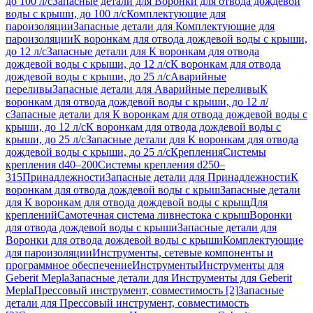
до 100 л/с
Запасные детали для Воронки для отвода дождевой
воды с крыши, до 100 л/с
Комплектующие для
пароизоляции
Запасные детали для Комплектующие для
пароизоляции
К воронкам для отвода дождевой воды с крыши,
до 12 л/с
Запасные детали для К воронкам для отвода
дождевой воды с крыши, до 12 л/с
К воронкам для отвода
дождевой воды с крыши, до 25 л/с
Аварийные
переливы
Запасные детали для Аварийные переливы
К
воронкам для отвода дождевой воды с крыши, до 12 л/
с
Запасные детали для К воронкам для отвода дождевой воды с
крыши, до 12 л/с
К воронкам для отвода дождевой воды с
крыши, до 25 л/с
Запасные детали для К воронкам для отвода
дождевой воды с крыши, до 25 л/с
Крепления
Системы
крепления d40–200
Системы крепления d250–
315
Принадлежности
Запасные детали для Принадлежности
К
воронкам для отвода дождевой воды с крыш
Запасные детали
для К воронкам для отвода дождевой воды с крыш
Для
креплений
Самотечная система ливнестока с крыш
Воронки
для отвода дождевой воды с крыши
Запасные детали для
Воронки для отвода дождевой воды с крыши
Комплектующие
для пароизоляции
Инструменты, сетевые компоненты и
программное обеспечение
Инструменты
Инструменты для
Geberit Mepla
Запасные детали для Инструменты для Geberit
Mepla
Прессовый инструмент, совместимость [2]
Запасные
детали для Прессовый инструмент, совместимость