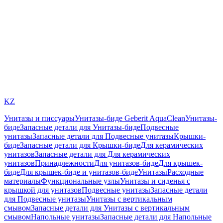
KZ
Унитазы и писсуары
Унитазы-биде Geberit AquaClean
Унитазы-
биде
Запасные детали для Унитазы-биде
Подвесные
унитазы
Запасные детали для Подвесные унитазы
Крышки-
биде
Запасные детали для Крышки-биде
Для керамических
унитазов
Запасные детали для Для керамических
унитазов
Принадлежности
Для унитазов-биде
Для крышек-
биде
Для крышек-биде и унитазов-биде
Унитазы
Расходные
материалы
Функциональные узлы
Унитазы и сиденья с
крышкой для унитазов
Подвесные унитазы
Запасные детали
для Подвесные унитазы
Унитазы с вертикальным
смывом
Запасные детали для Унитазы с вертикальным
смывом
Напольные унитазы
Запасные детали для Напольные