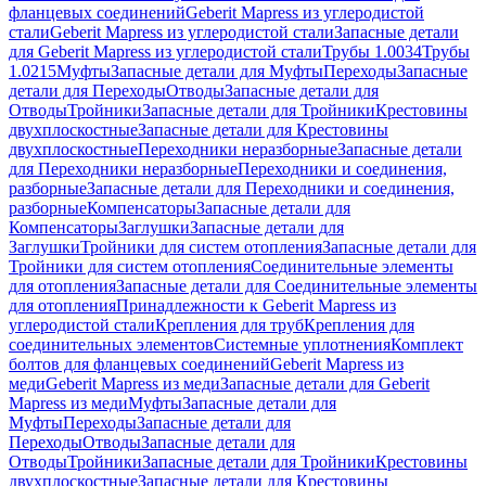
фланцевых соединений
Geberit Mapress из углеродистой
стали
Geberit Mapress из углеродистой стали
Запасные детали
для Geberit Mapress из углеродистой стали
Трубы 1.0034
Трубы
1.0215
Муфты
Запасные детали для Муфты
Переходы
Запасные
детали для Переходы
Отводы
Запасные детали для
Отводы
Тройники
Запасные детали для Тройники
Крестовины
двухплоскостные
Запасные детали для Крестовины
двухплоскостные
Переходники неразборные
Запасные детали
для Переходники неразборные
Переходники и соединения,
разборные
Запасные детали для Переходники и соединения,
разборные
Компенсаторы
Запасные детали для
Компенсаторы
Заглушки
Запасные детали для
Заглушки
Тройники для систем отопления
Запасные детали для
Тройники для систем отопления
Соединительные элементы
для отопления
Запасные детали для Соединительные элементы
для отопления
Принадлежности к Geberit Mapress из
углеродистой стали
Крепления для труб
Крепления для
соединительных элементов
Системные уплотнения
Комплект
болтов для фланцевых соединений
Geberit Mapress из
меди
Geberit Mapress из меди
Запасные детали для Geberit
Mapress из меди
Муфты
Запасные детали для
Муфты
Переходы
Запасные детали для
Переходы
Отводы
Запасные детали для
Отводы
Тройники
Запасные детали для Тройники
Крестовины
двухплоскостные
Запасные детали для Крестовины