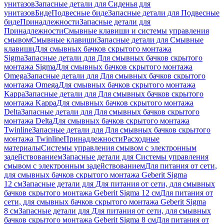
унитазов
Запасные детали для Сиденья для
унитазов
Биде
Подвесные биде
Запасные детали для Подвесные
биде
Принадлежности
Запасные детали для
Принадлежности
Смывные клавиши и системы управления
смывом
Смывные клавиши
Запасные детали для Смывные
клавиши
Для смывных бачков скрытого монтажа
Sigma
Запасные детали для Для смывных бачков скрытого
монтажа Sigma
Для смывных бачков скрытого монтажа
Omega
Запасные детали для Для смывных бачков скрытого
монтажа Omega
Для смывных бачков скрытого монтажа
Kappa
Запасные детали для Для смывных бачков скрытого
монтажа Kappa
Для смывных бачков скрытого монтажа
Delta
Запасные детали для Для смывных бачков скрытого
монтажа Delta
Для смывных бачков скрытого монтажа
Twinline
Запасные детали для Для смывных бачков скрытого
монтажа Twinline
Принадлежности
Расходные
материалы
Системы управления смывом с электронным
задействованием
Запасные детали для Системы управления
смывом с электронным задействованием
Для питания от сети,
для смывных бачков скрытого монтажа Geberit Sigma
12 см
Запасные детали для Для питания от сети, для смывных
бачков скрытого монтажа Geberit Sigma 12 см
Для питания от
сети, для смывных бачков скрытого монтажа Geberit Sigma
8 см
Запасные детали для Для питания от сети, для смывных
бачков скрытого монтажа Geberit Sigma 8 см
Для питания от