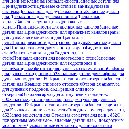
для Донные клапаны
Принадлежности
Запасные детали для
Принадлежности
Душевые системы и ванны
Душевые
системы
Дренаж пола для душевых систем
Запасные детали
для Дренаж пола для душевых систем
Дренажные
каналы
Запасные детали для Дренажные
каналы
Принадлежности для дренажных каналов
Запасные
детали для Принадлежности для дренажных каналов
Трапы
для душа
Запасные детали для Трапы для
душа
Принадлежности для трапов для душа
Запасные детали
для Принадлежности для трапов для душа
Водоотводы в
стене
Запасные детали для Водоотводы в
стене
Принадлежности для водоотводов в стене
Запасные
детали для Принадлежности для водоотводов в
стене
Концевые фитинги для душевых систем и ванн
Сифоны
для душевых поддонов, d52
Запасные детали для Сифоны для
душевых поддонов, d52
Крышки сливного отверстия
Запасные
детали для Крышки сливного отверстия
Отводная арматура
для душевых поддонов, d62
Крышки сливного
отверстия
Отводная арматура для душевых поддонов,
d90
Запасные детали для Отводная арматура для душевых
поддонов, d90
Крышки сливного отверстия
Запасные детали
для Крышки сливного отверстия
Отводная арматура для ванн,
d52
Запасные детали для Отводная арматура для ванн, d52
С
поворотным механизмом
Запасные детали для С поворотным
механизмом
Декоративные комплекты для поворотного