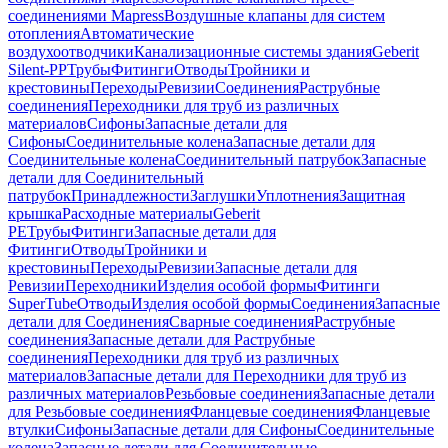
соединениями Mapress
Воздушные клапаны для систем
отопления
Автоматические
воздухоотводчики
Канализационные системы здания
Geberit
Silent-PP
Трубы
Фитинги
Отводы
Тройники и
крестовины
Переходы
Ревизии
Соединения
Раструбные
соединения
Переходники для труб из различных
материалов
Сифоны
Запасные детали для
Сифоны
Соединительные колена
Запасные детали для
Соединительные колена
Соединительный патрубок
Запасные
детали для Соединительный
патрубок
Принадлежности
Заглушки
Уплотнения
Защитная
крышка
Расходные материалы
Geberit
PE
Трубы
Фитинги
Запасные детали для
Фитинги
Отводы
Тройники и
крестовины
Переходы
Ревизии
Запасные детали для
Ревизии
Переходники
Изделия особой формы
Фитинги
SuperTube
Отводы
Изделия особой формы
Соединения
Запасные
детали для Соединения
Сварные соединения
Раструбные
соединения
Запасные детали для Раструбные
соединения
Переходники для труб из различных
материалов
Запасные детали для Переходники для труб из
различных материалов
Резьбовые соединения
Запасные детали
для Резьбовые соединения
Фланцевые соединения
Фланцевые
втулки
Сифоны
Запасные детали для Сифоны
Соединительные
колена
Запасные детали для Соединительные