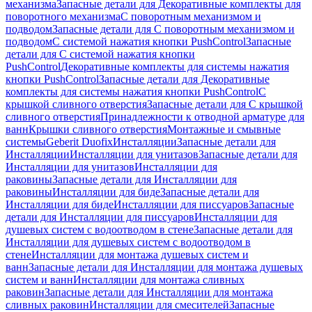
механизма
Запасные детали для Декоративные комплекты для
поворотного механизма
С поворотным механизмом и
подводом
Запасные детали для С поворотным механизмом и
подводом
С системой нажатия кнопки PushControl
Запасные
детали для С системой нажатия кнопки
PushControl
Декоративные комплекты для системы нажатия
кнопки PushControl
Запасные детали для Декоративные
комплекты для системы нажатия кнопки PushControl
С
крышкой сливного отверстия
Запасные детали для С крышкой
сливного отверстия
Принадлежности к отводной арматуре для
ванн
Крышки сливного отверстия
Монтажные и смывные
системы
Geberit Duofix
Инсталляции
Запасные детали для
Инсталляции
Инсталляции для унитазов
Запасные детали для
Инсталляции для унитазов
Инсталляции для
раковины
Запасные детали для Инсталляции для
раковины
Инсталляции для биде
Запасные детали для
Инсталляции для биде
Инсталляции для писсуаров
Запасные
детали для Инсталляции для писсуаров
Инсталляции для
душевых систем с водоотводом в стене
Запасные детали для
Инсталляции для душевых систем с водоотводом в
стене
Инсталляции для монтажа душевых систем и
ванн
Запасные детали для Инсталляции для монтажа душевых
систем и ванн
Инсталляции для монтажа сливных
раковин
Запасные детали для Инсталляции для монтажа
сливных раковин
Инсталляции для смесителей
Запасные