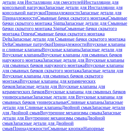
детали для Инсталляции для смесителей
Инсталляции для
консольной нагрузки
Запасные детали для Инсталляции для
консольной нагрузки
Принадлежности
Запасные детали для
Принадлежности
Смывные бачки скрытого монтажа
Смывные
бачки скрытого монтажа Sigma
Запасные детали для Смывные
бачки скрытого монтажа Sigma
Смывные бачки скрытого
монтажа Omega
Смывные бачки скрытого монтажа
Delta
Запасные детали для Смывные бачки скрытого монтажа
Delta
Смывные патрубки
Принадлежности
Впускные клапаны
и сливные клапаны
Впускные клапаны
Запасные детали для
Впускные клапаны
Впускные клапаны для смывных бачков
наружного монтажа
Запасные детали для Впускные клапаны
для смывных бачков наружного монтажа
Впускные клапаны
для смывных бачков скрытого монтажа
Запасные детали для
Впускные клапаны для смывных бачков скрытого
монтажа
Впускные клапаны для керамических
бачков
Запасные детали для Впускные клапаны для
керамических бачков
Впускные клапаны для смывных бачков
универсальные
Запасные детали для Впускные клапаны для
смывных бачков универсальные
Сливные клапаны
Запасные
детали для Сливные клапаны
Двойной смыв
Запасные детали
для Двойной смыв
Внутренние механизмы смыва
Запасные
детали для Внутренние механизмы смыва
Двойной
смыв
Запасные детали для Двойной
смыв
Принадлежности
Смывные кнопки
Напорные