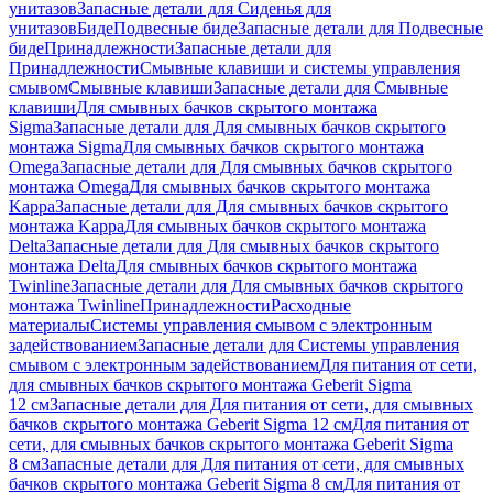
унитазов
Запасные детали для Сиденья для
унитазов
Биде
Подвесные биде
Запасные детали для Подвесные
биде
Принадлежности
Запасные детали для
Принадлежности
Смывные клавиши и системы управления
смывом
Смывные клавиши
Запасные детали для Смывные
клавиши
Для смывных бачков скрытого монтажа
Sigma
Запасные детали для Для смывных бачков скрытого
монтажа Sigma
Для смывных бачков скрытого монтажа
Omega
Запасные детали для Для смывных бачков скрытого
монтажа Omega
Для смывных бачков скрытого монтажа
Kappa
Запасные детали для Для смывных бачков скрытого
монтажа Kappa
Для смывных бачков скрытого монтажа
Delta
Запасные детали для Для смывных бачков скрытого
монтажа Delta
Для смывных бачков скрытого монтажа
Twinline
Запасные детали для Для смывных бачков скрытого
монтажа Twinline
Принадлежности
Расходные
материалы
Системы управления смывом с электронным
задействованием
Запасные детали для Системы управления
смывом с электронным задействованием
Для питания от сети,
для смывных бачков скрытого монтажа Geberit Sigma
12 см
Запасные детали для Для питания от сети, для смывных
бачков скрытого монтажа Geberit Sigma 12 см
Для питания от
сети, для смывных бачков скрытого монтажа Geberit Sigma
8 см
Запасные детали для Для питания от сети, для смывных
бачков скрытого монтажа Geberit Sigma 8 см
Для питания от