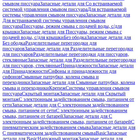
смывом писсуара
Запасные детали для Со встраиваемой
системой управления смывом писсуара
Для встраиваемой
системы управления смывом писсуара
Запасные детали для
Для встраиваемой системы управления смывом
писсуара
Писсуары, режим смыва с подачей воды, с/для
крышки
Запасные детали для Писсуары, режим смыва с
подачей воды, с/для крышки
Без ободка
Запасные детали для
Без ободка
Разделительные перегородки для
писсуаров
Запасные детали для Разделительные перегородки
для писсуаров
Разделительные перегородки для писсуаров,
стеклянные
Запасные детали для Разделительные перегородки
для писсуаров, стеклянные
Принадлежности
Запасные детали
для Принадлежности
Сифоны и принадлежности для
сифонов
Смывные патрубки, колена смыва и
переходники
Запасные детали для Смывные патрубки, колена
смыва и переходники
Крепеж
Системы управления смывом
писсуара
Скрытый монтаж
Запасные детали для Скрытый
монтаж
С электронным задействованием смыва, питанием от
сети
Запасные детали для С электронным задействованием
смыва, питанием от сети
С электронным задействованием
смыва, питанием от батарей
Запасные детали для С
электронным задействованием смыва, питанием от батарей
С
пневматическим задействованием смыва
Запасные детали для
С пневматическим задействованием смыва
Basic
Запасные
детали для Basic
Наружный монтаж
Запасные детали для