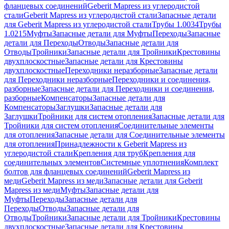
фланцевых соединений
Geberit Mapress из углеродистой
стали
Geberit Mapress из углеродистой стали
Запасные детали
для Geberit Mapress из углеродистой стали
Трубы 1.0034
Трубы
1.0215
Муфты
Запасные детали для Муфты
Переходы
Запасные
детали для Переходы
Отводы
Запасные детали для
Отводы
Тройники
Запасные детали для Тройники
Крестовины
двухплоскостные
Запасные детали для Крестовины
двухплоскостные
Переходники неразборные
Запасные детали
для Переходники неразборные
Переходники и соединения,
разборные
Запасные детали для Переходники и соединения,
разборные
Компенсаторы
Запасные детали для
Компенсаторы
Заглушки
Запасные детали для
Заглушки
Тройники для систем отопления
Запасные детали для
Тройники для систем отопления
Соединительные элементы
для отопления
Запасные детали для Соединительные элементы
для отопления
Принадлежности к Geberit Mapress из
углеродистой стали
Крепления для труб
Крепления для
соединительных элементов
Системные уплотнения
Комплект
болтов для фланцевых соединений
Geberit Mapress из
меди
Geberit Mapress из меди
Запасные детали для Geberit
Mapress из меди
Муфты
Запасные детали для
Муфты
Переходы
Запасные детали для
Переходы
Отводы
Запасные детали для
Отводы
Тройники
Запасные детали для Тройники
Крестовины
двухплоскостные
Запасные детали для Крестовины