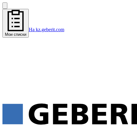
На kz.geberit.com
Мои списки