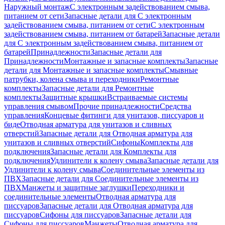
Наружный монтаж
С электронным задействованием смыва,
питанием от сети
Запасные детали для С электронным
задействованием смыва, питанием от сети
С электронным
задействованием смыва, питанием от батарей
Запасные детали
для С электронным задействованием смыва, питанием от
батарей
Принадлежности
Запасные детали для
Принадлежности
Монтажные и запасные комплекты
Запасные
детали для Монтажные и запасные комплекты
Смывные
патрубки, колена смыва и переходники
Ремонтные
комплекты
Запасные детали для Ремонтные
комплекты
Защитные крышки
Встраиваемые системы
управления смывом
Прочие принадлежности
Средства
управления
Концевые фитинги для унитазов, писсуаров и
биде
Отводная арматура для унитазов и сливных
отверстий
Запасные детали для Отводная арматура для
унитазов и сливных отверстий
Сифоны
Комплекты для
подключения
Запасные детали для Комплекты для
подключения
Удлинители к колену смыва
Запасные детали для
Удлинители к колену смыва
Соединительные элементы из
ПВХ
Запасные детали для Соединительные элементы из
ПВХ
Манжеты и защитные заглушки
Переходники и
соединительные элементы
Отводная арматура для
писсуаров
Запасные детали для Отводная арматура для
писсуаров
Cифоны для писсуаров
Запасные детали для
Cифоны для писсуаров
Манжеты
Отводная арматура для