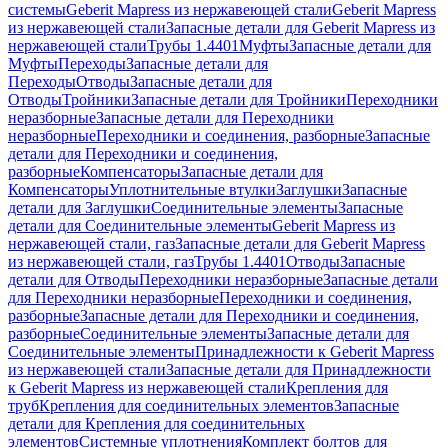
системы
Geberit Mapress из нержавеющей стали
Geberit Mapress
из нержавеющей стали
Запасные детали для Geberit Mapress из
нержавеющей стали
Трубы 1.4401
Муфты
Запасные детали для
Муфты
Переходы
Запасные детали для
Переходы
Отводы
Запасные детали для
Отводы
Тройники
Запасные детали для Тройники
Переходники
неразборные
Запасные детали для Переходники
неразборные
Переходники и соединения, разборные
Запасные
детали для Переходники и соединения,
разборные
Компенсаторы
Запасные детали для
Компенсаторы
Уплотнительные втулки
Заглушки
Запасные
детали для Заглушки
Соединительные элементы
Запасные
детали для Соединительные элементы
Geberit Mapress из
нержавеющей стали, газ
Запасные детали для Geberit Mapress
из нержавеющей стали, газ
Трубы 1.4401
Отводы
Запасные
детали для Отводы
Переходники неразборные
Запасные детали
для Переходники неразборные
Переходники и соединения,
разборные
Запасные детали для Переходники и соединения,
разборные
Соединительные элементы
Запасные детали для
Соединительные элементы
Принадлежности к Geberit Mapress
из нержавеющей стали
Запасные детали для Принадлежности
к Geberit Mapress из нержавеющей стали
Крепления для
труб
Крепления для соединительных элементов
Запасные
детали для Крепления для соединительных
элементов
Системные уплотнения
Комплект болтов для