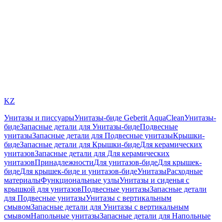
KZ
Унитазы и писсуары
Унитазы-биде Geberit AquaClean
Унитазы-
биде
Запасные детали для Унитазы-биде
Подвесные
унитазы
Запасные детали для Подвесные унитазы
Крышки-
биде
Запасные детали для Крышки-биде
Для керамических
унитазов
Запасные детали для Для керамических
унитазов
Принадлежности
Для унитазов-биде
Для крышек-
биде
Для крышек-биде и унитазов-биде
Унитазы
Расходные
материалы
Функциональные узлы
Унитазы и сиденья с
крышкой для унитазов
Подвесные унитазы
Запасные детали
для Подвесные унитазы
Унитазы с вертикальным
смывом
Запасные детали для Унитазы с вертикальным
смывом
Напольные унитазы
Запасные детали для Напольные