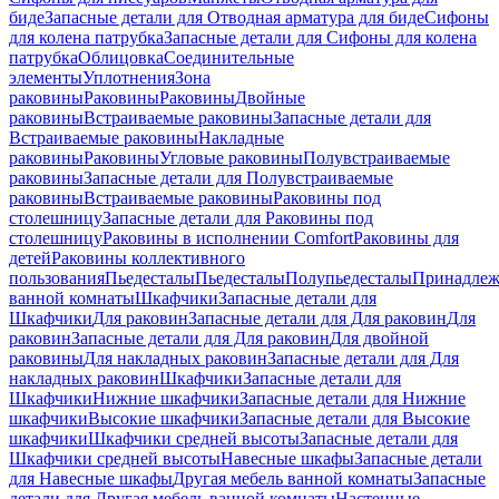
биде
Запасные детали для Отводная арматура для биде
Сифоны
для колена патрубка
Запасные детали для Сифоны для колена
патрубка
Облицовка
Соединительные
элементы
Уплотнения
Зона
раковины
Раковины
Раковины
Двойные
раковины
Встраиваемые раковины
Запасные детали для
Встраиваемые раковины
Накладные
раковины
Раковины
Угловые раковины
Полувстраиваемые
раковины
Запасные детали для Полувстраиваемые
раковины
Встраиваемые раковины
Раковины под
столешницу
Запасные детали для Раковины под
столешницу
Раковины в исполнении Comfort
Pаковины для
детей
Раковины коллективного
пользования
Пьедесталы
Пьедесталы
Полупьедесталы
Принадлеж
ванной комнаты
Шкафчики
Запасные детали для
Шкафчики
Для раковин
Запасные детали для Для раковин
Для
раковин
Запасные детали для Для раковин
Для двойной
раковины
Для накладных pаковин
Запасные детали для Для
накладных pаковин
Шкафчики
Запасные детали для
Шкафчики
Нижние шкафчики
Запасные детали для Нижние
шкафчики
Высокие шкафчики
Запасные детали для Высокие
шкафчики
Шкафчики средней высоты
Запасные детали для
Шкафчики средней высоты
Навесные шкафы
Запасные детали
для Навесные шкафы
Другая мебель ванной комнаты
Запасные
детали для Другая мебель ванной комнаты
Настенные