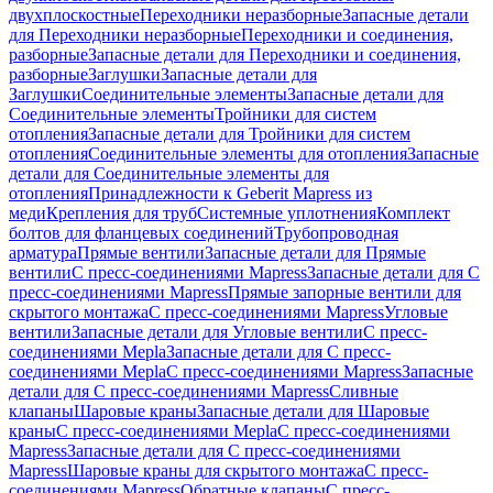
двухплоскостные
Переходники неразборные
Запасные детали
для Переходники неразборные
Переходники и соединения,
разборные
Запасные детали для Переходники и соединения,
разборные
Заглушки
Запасные детали для
Заглушки
Соединительные элементы
Запасные детали для
Соединительные элементы
Тройники для систем
отопления
Запасные детали для Тройники для систем
отопления
Соединительные элементы для отопления
Запасные
детали для Соединительные элементы для
отопления
Принадлежности к Geberit Mapress из
меди
Крепления для труб
Системные уплотнения
Комплект
болтов для фланцевых соединений
Трубопроводная
арматура
Прямые вентили
Запасные детали для Прямые
вентили
С пресс-соединениями Mapress
Запасные детали для С
пресс-соединениями Mapress
Прямые запорные вентили для
скрытого монтажа
С пресс-соединениями Mapress
Угловые
вентили
Запасные детали для Угловые вентили
С пресс-
соединениями Mepla
Запасные детали для С пресс-
соединениями Mepla
С пресс-соединениями Mapress
Запасные
детали для С пресс-соединениями Mapress
Сливные
клапаны
Шаровые краны
Запасные детали для Шаровые
краны
С пресс-соединениями Mepla
С пресс-соединениями
Mapress
Запасные детали для С пресс-соединениями
Mapress
Шаровые краны для скрытого монтажа
С пресс-
соединениями Mapress
Обратные клапаны
С пресс-