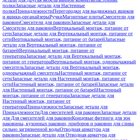
полки
Запасные детали для Настенные
полки
Принадлежности
Перегородки для выдвижных ящиков
и ящики-органайзеры
Ручки
Магнитные плиты
Смесители для
раковин
Смесители для раковин
Запасные детали для
Смесители для раковин
Вертикальный монтаж, питание от
сети
Запасные детали для Вертикальный монтаж, питание от
сети
Вертикальный монтаж, питание от батарей
Запасные
детали для Вертикальный монтаж, питание от
батарей
Вертикальный монтаж, питание от
генератора
Запасные детали для Вертикальный монтаж,
питание от генератора
Вертикальный монтаж, однорычажный
смеситель
Запасные детали для Вертикальный монтаж,
однорычажный смеситель
Настенный монтаж, питание от
сети
Запасные детали для Настенный монтаж, питание от
сети
Настенный монтаж, питание от батарей
Запасные детали
для Настенный монтаж, питание от батарей
Настенный
монтаж, питание от генератора
Запасные детали для
Настенный монтаж, питание от
генератора
Принадлежности
Запасные детали для
Принадлежности
Для смесителей для раковин
Запасные детали
для Для смесителей для раковин
Концевые фитинги для зон
раковины, кухонных раковин, приборов и раковин для слива
сильно загрязненной воды
Отводная арматура для
раковин
Запасные детали для Отводная арматура для