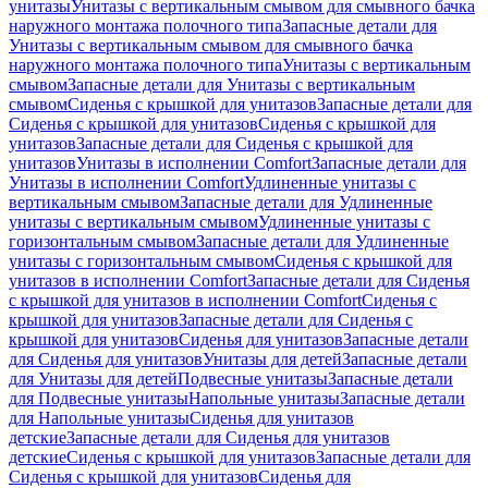
унитазы
Унитазы с вертикальным смывом для смывного бачка
наружного монтажа полочного типа
Запасные детали для
Унитазы с вертикальным смывом для смывного бачка
наружного монтажа полочного типа
Унитазы с вертикальным
смывом
Запасные детали для Унитазы с вертикальным
смывом
Сиденья с крышкой для унитазов
Запасные детали для
Сиденья с крышкой для унитазов
Сиденья с крышкой для
унитазов
Запасные детали для Сиденья с крышкой для
унитазов
Унитазы в исполнении Comfort
Запасные детали для
Унитазы в исполнении Comfort
Удлиненные унитазы с
вертикальным смывом
Запасные детали для Удлиненные
унитазы с вертикальным смывом
Удлиненные унитазы с
горизонтальным смывом
Запасные детали для Удлиненные
унитазы с горизонтальным смывом
Сиденья с крышкой для
унитазов в исполнении Comfort
Запасные детали для Сиденья
с крышкой для унитазов в исполнении Comfort
Сиденья с
крышкой для унитазов
Запасные детали для Сиденья с
крышкой для унитазов
Сиденья для унитазов
Запасные детали
для Сиденья для унитазов
Унитазы для детей
Запасные детали
для Унитазы для детей
Подвесные унитазы
Запасные детали
для Подвесные унитазы
Напольные унитазы
Запасные детали
для Напольные унитазы
Сиденья для унитазов
детские
Запасные детали для Сиденья для унитазов
детские
Сиденья с крышкой для унитазов
Запасные детали для
Сиденья с крышкой для унитазов
Сиденья для