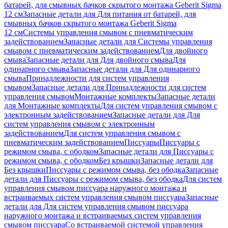
батарей, для смывных бачков скрытого монтажа Geberit Sigma
12 см
Запасные детали для Для питания от батарей, для
смывных бачков скрытого монтажа Geberit Sigma
12 см
Системы управления смывом с пневматическим
задействованием
Запасные детали для Системы управления
смывом с пневматическим задействованием
Для двойного
смыва
Запасные детали для Для двойного смыва
Для
одинарного смыва
Запасные детали для Для одинарного
смыва
Принадлежности для систем управления
смывом
Запасные детали для Принадлежности для систем
управления смывом
Монтажные комплекты
Запасные детали
для Монтажные комплекты
Для систем управления смывом с
электронным задействованием
Запасные детали для Для
систем управления смывом с электронным
задействованием
Для систем управления смывом с
пневматическим задействованием
Писсуары
Писсуары с
режимом смыва, с ободком
Запасные детали для Писсуары с
режимом смыва, с ободком
Без крышки
Запасные детали для
Без крышки
Писсуары с режимом смыва, без ободка
Запасные
детали для Писсуары с режимом смыва, без ободка
Для систем
управления смывом писсуара наружного монтажа и
встраиваемых систем управления смывом писсуара
Запасные
детали для Для систем управления смывом писсуара
наружного монтажа и встраиваемых систем управления
смывом писсуара
Со встраиваемой системой управления