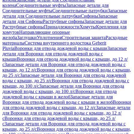
колена
Соединительные муфты
Запасные детали для
Соединительные муфты
Соединительные патрубки
Запасные
детали для Соединительные патрубки
Сифоны
Запасные
детали для Сифоны
Раструбные сифоны
Запасные детали для
Раструбные сифоны
Принадлежности
Хомуты
Крепления для
хомутов
Направляющие опорные
желоба
Заглушки
Уплотнения
Строительная защита
Расходные
материалы
Система внутреннего водостока Geberit
Pluvia
Воронки для отвода дождевой воды с крыши
Запасные
детали для Воронки для отвода дождевой воды с
крыши
Воронки для отвода дождевой воды с крыши, до 12 л/
с
Запасные детали для Воронки для отвода дождевой воды с
крыши, до 12 л/с
Воронки для отвода дождевой воды с крыши,
до 25 л/с
Запасные детали для Воронки для отвода дождевой
воды с крыши, до 25 л/с
Воронки для отвода дождевой воды с
крыши, до 100 л/с
Запасные детали для Воронки для отвода
дождевой воды с крыши, до 100 л/с
Воронки для отвода
дождевой воды с крыши в желоб
Запасные детали для
Воронки для отвода дождевой воды с крыши в желоб
Воронки
для отвода дождевой воды с крыши, до 12 л/с
Запасные детали
для Воронки для отвода дождевой воды с крыши, до 12 л/
с
Воронки для отвода дождевой воды с крыши, до 25 л/
с
Запасные детали для Воронки для отвода дождевой воды с
крыши, до 25 л/с
Воронки для отвода дождевой воды с крыши,