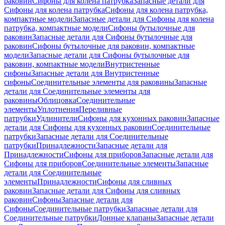
раковин
Сифоны для колена патрубка
Запасные детали для
Сифоны для колена патрубка
Сифоны для колена патрубка,
компактные модели
Запасные детали для Сифоны для колена
патрубка, компактные модели
Сифоны бутылочные для
раковин
Запасные детали для Сифоны бутылочные для
раковин
Сифоны бутылочные для раковин, компактные
модели
Запасные детали для Сифоны бутылочные для
раковин, компактные модели
Внутристенные
сифоны
Запасные детали для Внутристенные
сифоны
Соединительные элементы для раковины
Запасные
детали для Соединительные элементы для
раковины
Облицовка
Соединительные
элементы
Уплотнения
Переливные
патрубки
Удлинители
Сифоны для кухонных раковин
Запасные
детали для Сифоны для кухонных раковин
Соединительные
патрубки
Запасные детали для Соединительные
патрубки
Принадлежности
Запасные детали для
Принадлежности
Сифоны для приборов
Запасные детали для
Сифоны для приборов
Соединительные элементы
Запасные
детали для Соединительные
элементы
Принадлежности
Сифоны для сливных
раковин
Запасные детали для Сифоны для сливных
раковин
Сифоны
Запасные детали для
Сифоны
Соединительные патрубки
Запасные детали для
Соединительные патрубки
Донные клапаны
Запасные детали