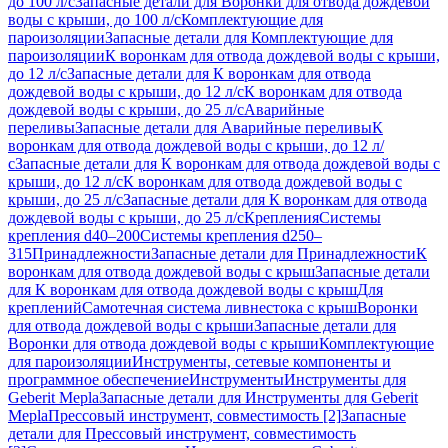
до 100 л/с
Запасные детали для Воронки для отвода дождевой
воды с крыши, до 100 л/с
Комплектующие для
пароизоляции
Запасные детали для Комплектующие для
пароизоляции
К воронкам для отвода дождевой воды с крыши,
до 12 л/с
Запасные детали для К воронкам для отвода
дождевой воды с крыши, до 12 л/с
К воронкам для отвода
дождевой воды с крыши, до 25 л/с
Аварийные
переливы
Запасные детали для Аварийные переливы
К
воронкам для отвода дождевой воды с крыши, до 12 л/
с
Запасные детали для К воронкам для отвода дождевой воды с
крыши, до 12 л/с
К воронкам для отвода дождевой воды с
крыши, до 25 л/с
Запасные детали для К воронкам для отвода
дождевой воды с крыши, до 25 л/с
Крепления
Системы
крепления d40–200
Системы крепления d250–
315
Принадлежности
Запасные детали для Принадлежности
К
воронкам для отвода дождевой воды с крыш
Запасные детали
для К воронкам для отвода дождевой воды с крыш
Для
креплений
Самотечная система ливнестока с крыш
Воронки
для отвода дождевой воды с крыши
Запасные детали для
Воронки для отвода дождевой воды с крыши
Комплектующие
для пароизоляции
Инструменты, сетевые компоненты и
программное обеспечение
Инструменты
Инструменты для
Geberit Mepla
Запасные детали для Инструменты для Geberit
Mepla
Прессовый инструмент, совместимость [2]
Запасные
детали для Прессовый инструмент, совместимость