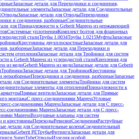
борные
Запасные детали для Переходники и соединения,
единительные элементы
Запасные детали для Соединительные
1
Отводы
Запасные детали для Отводы
Переходники
дники и соединения, разборные
Соединительные
тали для Принадлежности к Geberit Mapress из нержавеющей
нтов
Системные уплотнения
Комплект болтов для фланцевых
углеродистой стали
Трубы 1.0034
Трубы 1.0215
Муфты
Запасные
Тройники
Крестовины двухплоскостные
Запасные детали для
ния, разборные
Запасные детали для Переходники и
систем отопления
Запасные детали для Тройники для систем
ти к Geberit Mapress из углеродистой стали
Крепления для
ess из меди
Geberit Mapress из меди
Запасные детали для Geberit
ы
Тройники
Запасные детали для Тройники
Крестовины
и неразборные
Переходники и соединения, разборные
Запасные
детали для Соединительные элементы
Тройники для систем
Соединительные элементы для отопления
Принадлежности к
 арматура
Прямые вентили
Запасные детали для Прямые
того монтажа
С пресс-соединениями Mapress
Угловые
пресс-соединениями Mapress
Запасные детали для С пресс-
есс-соединениями Mapress
Запасные детали для С пресс-
ниями Mapress
Воздушные клапаны для систем
и и крестовины
Переходы
Ревизии
Соединения
Раструбные
ные детали для Соединительные колена
Соединительный
териалы
Geberit PE
Трубы
Фитинги
Запасные детали для
тинги SuperTube
Отводы
Изделия особой