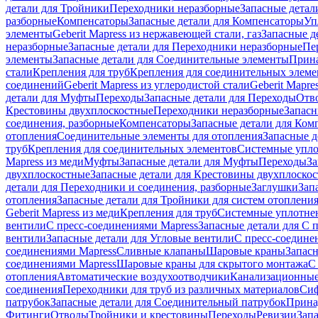
детали для Тройники
Переходники неразборные
Запасные детал
разборные
Компенсаторы
Запасные детали для Компенсаторы
Уп
элементы
Geberit Mapress из нержавеющей стали, газ
Запасные де
неразборные
Запасные детали для Переходники неразборные
Пе
элементы
Запасные детали для Соединительные элементы
Прина
стали
Крепления для труб
Крепления для соединительных элеме
соединений
Geberit Mapress из углеродистой стали
Geberit Mapre
детали для Муфты
Переходы
Запасные детали для Переходы
Отв
Крестовины двухплоскостные
Переходники неразборные
Запасн
соединения, разборные
Компенсаторы
Запасные детали для Ком
отопления
Соединительные элементы для отопления
Запасные д
труб
Крепления для соединительных элементов
Системные упл
Mapress из меди
Муфты
Запасные детали для Муфты
Переходы
За
двухплоскостные
Запасные детали для Крестовины двухплоско
детали для Переходники и соединения, разборные
Заглушки
Зап
отопления
Запасные детали для Тройники для систем отоплени
Geberit Mapress из меди
Крепления для труб
Системные уплотне
вентили
С пресс-соединениями Mapress
Запасные детали для С 
вентили
Запасные детали для Угловые вентили
С пресс-соедине
соединениями Mapress
Сливные клапаны
Шаровые краны
Запас
соединениями Mapress
Шаровые краны для скрытого монтажа
С
отопления
Автоматические воздухоотводчики
Канализационные
соединения
Переходники для труб из различных материалов
Си
патрубок
Запасные детали для Соединительный патрубок
Прина
Фитинги
Отводы
Тройники и крестовины
Переходы
Ревизии
Зап