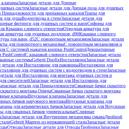
 клапаны
Запасные детали для Донные
душевых систем
Запасные детали для Дренаж пола для душевых
я Принадлежности для дренажных каналов
Трапы для
в для душа
Водоотводы в стене
Запасные детали для
цевые фитинги для душевых систем и ванн
Сифоны для
для Крышки сливного отверстия
Отводная арматура для
ая арматура для душевых поддонов, d90
Крышки сливного
тура для ванн, d52
С поворотным механизмом
Запасные детали
екты для поворотного механизма
С поворотным механизмом и
для С системой нажатия кнопки PushControl
Декоративные
 PushControl
С крышкой сливного отверстия
Запасные детали
мывные системы
Geberit Duofix
Инсталляции
Запасные детали
 детали для Инсталляции для раковины
Инсталляции для
сталляции для душевых систем с водоотводом в стене
Запасные
детали для Инсталляции для монтажа душевых систем и
для смесителей
Запасные детали для Инсталляции для
Запасные детали для Принадлежности
Смывные бачки скрытого
 скрытого монтажа Omega
Смывные бачки скрытого монтажа
ивные клапаны
Впускные клапаны
Запасные детали для
ывных бачков наружного монтажа
Впускные клапаны для
апаны для керамических бачков
Запасные детали для Впускные
ны для смывных бачков универсальные
Сливные
а
Запасные детали для Внутренние механизмы смыва
Двойной
стали
Geberit Mapress из нержавеющей стали
Запасные детали
ходы
Отводы
Запасные детали для Отводы
Тройники
Запасные