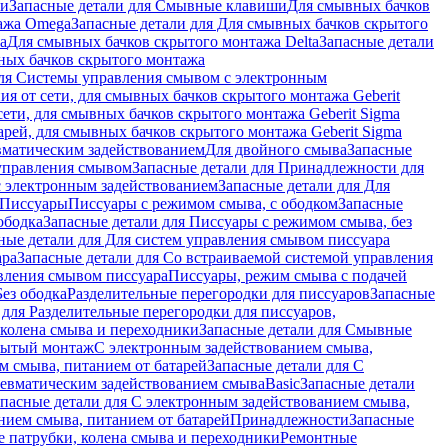
ши
Запасные детали для Смывные клавиши
Для смывных бачков
ажа Omega
Запасные детали для Для смывных бачков скрытого
a
Для смывных бачков скрытого монтажа Delta
Запасные детали
ных бачков скрытого монтажа
для Системы управления смывом с электронным
ия от сети, для смывных бачков скрытого монтажа Geberit
сети, для смывных бачков скрытого монтажа Geberit Sigma
арей, для смывных бачков скрытого монтажа Geberit Sigma
вматическим задействованием
Для двойного смыва
Запасные
управления смывом
Запасные детали для Принадлежности для
с электронным задействованием
Запасные детали для Для
Писсуары
Писсуары с режимом смыва, с ободком
Запасные
ободка
Запасные детали для Писсуары с режимом смыва, без
ные детали для Для систем управления смывом писсуара
ара
Запасные детали для Со встраиваемой системой управления
авления смывом писсуара
Писсуары, режим смыва с подачей
Без ободка
Разделительные перегородки для писсуаров
Запасные
 для Разделительные перегородки для писсуаров,
колена смыва и переходники
Запасные детали для Смывные
рытый монтаж
С электронным задействованием смыва,
м смыва, питанием от батарей
Запасные детали для С
невматическим задействованием смыва
Basic
Запасные детали
апасные детали для С электронным задействованием смыва,
нием смыва, питанием от батарей
Принадлежности
Запасные
 патрубки, колена смыва и переходники
Ремонтные