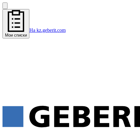
На kz.geberit.com
Мои списки