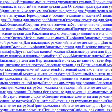
е крышки
Встраиваемые системы управления смывом
Прочие пр
сливных отверстий
Запасные детали для Отводная арматура для у
Удлинители к колену смыва
Запасные детали для Удлинители к 
тные заглушки
Переходники и соединительные элементы
Отводна
 для Cифоны для писсуаров
Манжеты
Отводная арматура для бид
бка
Облицовка
Соединительные элементы
Уплотнения
Зона раков
ные раковины
Раковины
Угловые раковины
Полувстраиваемые ра
пасные детали для Раковины под столешницу
Раковины в исполн
ности
Крепеж
Мебель ванной комнаты
Шкафчики
Запасные детал
ной раковины
Для накладных pаковин
Запасные детали для Для 
афчики
Высокие шкафчики
Запасные детали для Высокие шкафчи
ые шкафы
Другая мебель ванной комнаты
Запасные детали для Дру
жных ящиков и ящики-органайзеры
Ручки
Магнитные плиты
Смес
Запасные детали для Вертикальный монтаж, питание от сети
Вер
ж, питание от генератора
Запасные детали для Вертикальный мо
монтаж, однорычажный смеситель
Настенный монтаж, питание от
ля Настенный монтаж, питание от батарей
Настенный монтаж, пит
ринадлежности
Для смесителей для раковин
Запасные детали для 
ильно загрязненной воды
Отводная арматура для раковин
Запасные
ны для колена патрубка, компактные модели
Запасные детали д
ные для раковин
Сифоны бутылочные для раковин, компактные 
ля Внутристенные сифоны
Соединительные элементы для ракови
еливные патрубки
Удлинители
Сифоны для кухонных раковин
За
нительные патрубки
Принадлежности
Запасные детали для Прина
Соединительные элементы
Принадлежности
Сифоны для сливных 