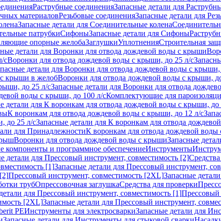
оединения
Раструбные соединения
Запасные детали для Раструбн
ичных материалов
Резьбовые соединения
Запасные детали для Рез
олена
Запасные детали для Соединительные колена
Соединитель
тельные патрубки
Сифоны
Запасные детали для Сифоны
Раструб
ляющие опорные желоба
Заглушки
Уплотнения
Строительная защ
сные детали для Воронки для отвода дождевой воды с крыши
Вор
л/с
Воронки для отвода дождевой воды с крыши, до 25 л/с
Запасны
пасные детали для Воронки для отвода дождевой воды с крыши, 
 с крыши в желоб
Воронки для отвода дождевой воды с крыши, до
ыши, до 25 л/с
Запасные детали для Воронки для отвода дождево
девой воды с крыши, до 100 л/с
Комплектующие для пароизоляц
е детали для К воронкам для отвода дождевой воды с крыши, до 
вы
К воронкам для отвода дождевой воды с крыши, до 12 л/с
Запа
 до 25 л/с
Запасные детали для К воронкам для отвода дождевой 
тали для Принадлежности
К воронкам для отвода дождевой воды
крыш
Воронки для отвода дождевой воды с крыши
Запасные детал
е компоненты и программное обеспечение
Инструменты
Инструм
е детали для Прессовый инструмент, совместимость [2]
Средства
вместимость [1]
Запасные детали для Прессовый инструмент, сов
[2]
Прессовый инструмент, совместимость [2XL]
Запасные детали
ботки труб
Опрессовочная заглушка
Средства для проверки
Прессо
детали для Прессовый инструмент, совместимость [1]
Прессовый 
имость [2XL]
Запасные детали для Прессовый инструмент, совме
erit PE
Инструменты для электросварки
Запасные детали для Ин
и
Запасные детали для Инструменты для стыковой сварки
Насадки