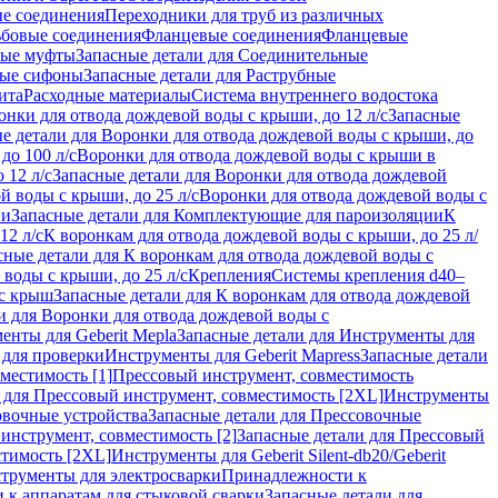
ые соединения
Переходники для труб из различных
ьбовые соединения
Фланцевые соединения
Фланцевые
ные муфты
Запасные детали для Соединительные
ные сифоны
Запасные детали для Раструбные
ита
Расходные материалы
Система внутреннего водостока
онки для отвода дождевой воды с крыши, до 12 л/с
Запасные
е детали для Воронки для отвода дождевой воды с крыши, до
до 100 л/с
Воронки для отвода дождевой воды с крыши в
 12 л/с
Запасные детали для Воронки для отвода дождевой
й воды с крыши, до 25 л/с
Воронки для отвода дождевой воды с
ии
Запасные детали для Комплектующие для пароизоляции
К
12 л/с
К воронкам для отвода дождевой воды с крыши, до 25 л/
сные детали для К воронкам для отвода дождевой воды с
воды с крыши, до 25 л/с
Крепления
Системы крепления d40–
 с крыш
Запасные детали для К воронкам для отвода дождевой
и для Воронки для отвода дождевой воды с
енты для Geberit Mepla
Запасные детали для Инструменты для
 для проверки
Инструменты для Geberit Mapress
Запасные детали
местимость [1]
Прессовый инструмент, совместимость
 для Прессовый инструмент, совместимость [2XL]
Инструменты
вочные устройства
Запасные детали для Прессовочные
инструмент, совместимость [2]
Запасные детали для Прессовый
стимость [2XL]
Инструменты для Geberit Silent-db20/Geberit
струменты для электросварки
Принадлежности к
 к аппаратам для стыковой сварки
Запасные детали для