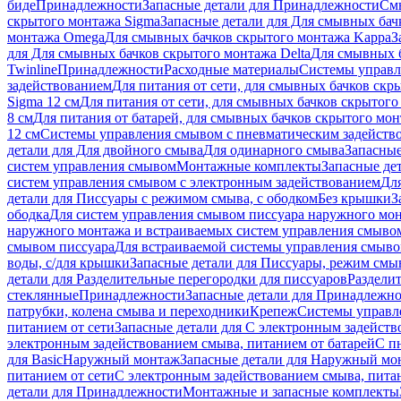
биде
Принадлежности
Запасные детали для Принадлежности
См
скрытого монтажа Sigma
Запасные детали для Для смывных бач
монтажа Omega
Для смывных бачков скрытого монтажа Kappa
З
для Для смывных бачков скрытого монтажа Delta
Для смывных б
Twinline
Принадлежности
Расходные материалы
Системы управл
задействованием
Для питания от сети, для смывных бачков скры
Sigma 12 см
Для питания от сети, для смывных бачков скрытого 
8 см
Для питания от батарей, для смывных бачков скрытого монт
12 см
Системы управления смывом с пневматическим задейств
детали для Для двойного смыва
Для одинарного смыва
Запасные
систем управления смывом
Монтажные комплекты
Запасные де
систем управления смывом с электронным задействованием
Дл
детали для Писсуары с режимом смыва, с ободком
Без крышки
З
ободка
Для систем управления смывом писсуара наружного мон
наружного монтажа и встраиваемых систем управления смыво
смывом писсуара
Для встраиваемой системы управления смыво
воды, с/для крышки
Запасные детали для Писсуары, режим смыв
детали для Разделительные перегородки для писсуаров
Раздели
стеклянные
Принадлежности
Запасные детали для Принадлежн
патрубки, колена смыва и переходники
Крепеж
Системы управл
питанием от сети
Запасные детали для С электронным задейств
электронным задействованием смыва, питанием от батарей
С п
для Basic
Наружный монтаж
Запасные детали для Наружный мо
питанием от сети
С электронным задействованием смыва, питан
детали для Принадлежности
Монтажные и запасные комплекты