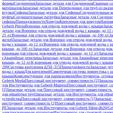
формы
Соединения
Запасные детали для Соединения
Сварные с
материалов
Запасные детали для Переходники для труб из разл
втулки
Сифоны
Запасные детали для Сифоны
Соединительные к
муфты
Соединительные патрубки
Запасные детали для Соедини
сифоны
Принадлежности
Хомуты
Крепления для хомутов
Направ
Geberit Pluvia
Воронки для отвода дождевой воды с крыши
Запа
детали для Воронки для отвода дождевой воды с крыши, до 12 
25 л/с
Воронки для отвода дождевой воды с крыши, до 100 л/с
За
желоб
Запасные детали для Воронки для отвода дождевой воды
воды с крыши, до 12 л/с
Воронки для отвода дождевой воды с кр
крыши, до 100 л/с
Запасные детали для Воронки для отвода дож
воронкам для отвода дождевой воды с крыши, до 12 л/с
Запасны
с
Аварийные переливы
Запасные детали для Аварийные перели
крыши, до 12 л/с
К воронкам для отвода дождевой воды с крыши,
200
Системы крепления d250–315
Принадлежности
Запасные де
воды с крыш
Для креплений
Самотечная система ливнестока с 
крыши
Комплектующие для пароизоляции
Инструменты, сетевы
Geberit Mepla
Прессовый инструмент, совместимость [2]
Запасны
для Инструменты для Geberit Mapress
Прессовый инструмент, со
[2]
Запасные детали для Прессовый инструмент, совместимость 
для обработки труб
Запасные детали для Инструменты для обра
устройства
Прессовый инструмент, совместимость [1]
Запасные 
инструмент, совместимость [2]
Прессовый инструмент, совмест
PE
Запасные детали для Инструменты для Geberit Silent-db20/Geb
электросварочным аппаратам
Инструменты для стыковой сварк