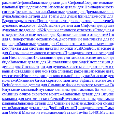
раковин
Сифоны
Запасные детали для Сифоны
Соединительные 
клапаны
Принадлежности
Запасные детали для Принадлежност
систем
Дренажные каналы
Запасные детали для Дренажные кан
душа
Запасные детали для Трапы для душа
Принадлежности для 
Водоотводы в стене
Принадлежности для водоотводов в стене
З
душевых поддонов, d52
Запасные детали для Сифоны для душе
душевых поддонов, d62
Крышки сливного отверстия
Отводная а
отверстия
Запасные детали для Крышки сливного отверстия
Отв
для С поворотным механизмом
Декоративные комплекты для п
подводом
Запасные детали для С поворотным механизмом и по
комплекты для системы нажатия кнопки PushControl
Запасные д
для С крышкой сливного отверстия
Принадлежности к отводной
для Инсталляции
Инсталляции для унитазов
Запасные детали дл
биде
Запасные детали для Инсталляции для биде
Инсталляции д
детали для Инсталляции для душевых систем с водоотводом в 
ванн
Инсталляции для монтажа сливных раковин
Запасные дета
смесителей
Инсталляции для консольной нагрузки
Запасные дет
монтажа
Смывные бачки скрытого монтажа Sigma
Запасные дет
Delta
Запасные детали для Смывные бачки скрытого монтажа De
Впускные клапаны
Впускные клапаны для смывных бачков на
смывных бачков скрытого монтажа
Запасные детали для Впуск
клапаны для керамических бачков
Впускные клапаны для смывн
клапаны
Запасные детали для Сливные клапаны
Двойной смыв
смыв
Запасные детали для Двойной смыв
Принадлежности
Смыв
для Geberit Mapress из нержавеющей стали
Трубы 1.4401
Муфты