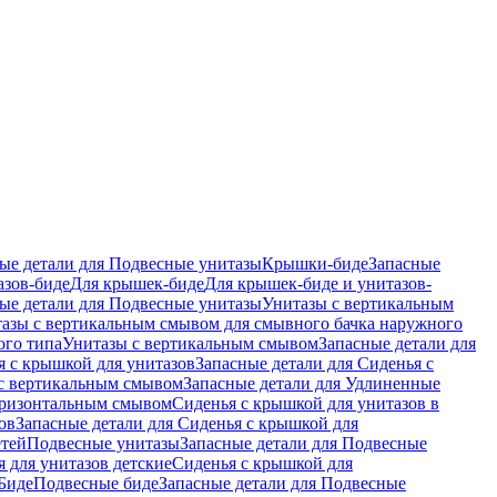
ые детали для Подвесные унитазы
Крышки-биде
Запасные
азов-биде
Для крышек-биде
Для крышек-биде и унитазов-
ые детали для Подвесные унитазы
Унитазы с вертикальным
азы с вертикальным смывом для смывного бачка наружного
ого типа
Унитазы с вертикальным смывом
Запасные детали для
я с крышкой для унитазов
Запасные детали для Сиденья с
с вертикальным смывом
Запасные детали для Удлиненные
горизонтальным смывом
Сиденья с крышкой для унитазов в
ов
Запасные детали для Сиденья с крышкой для
етей
Подвесные унитазы
Запасные детали для Подвесные
я для унитазов детские
Сиденья с крышкой для
Биде
Подвесные биде
Запасные детали для Подвесные