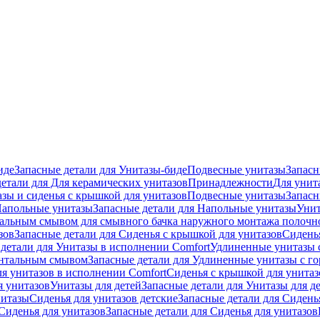
иде
Запасные детали для Унитазы-биде
Подвесные унитазы
Запасн
детали для Для керамических унитазов
Принадлежности
Для унит
зы и сиденья с крышкой для унитазов
Подвесные унитазы
Запасн
апольные унитазы
Запасные детали для Напольные унитазы
Унит
кальным смывом для смывного бачка наружного монтажа полочн
зов
Запасные детали для Сиденья с крышкой для унитазов
Сидень
детали для Унитазы в исполнении Comfort
Удлиненные унитазы 
онтальным смывом
Запасные детали для Удлиненные унитазы с 
ля унитазов в исполнении Comfort
Сиденья с крышкой для унитаз
я унитазов
Унитазы для детей
Запасные детали для Унитазы для д
нитазы
Сиденья для унитазов детские
Запасные детали для Сидень
Сиденья для унитазов
Запасные детали для Сиденья для унитазов