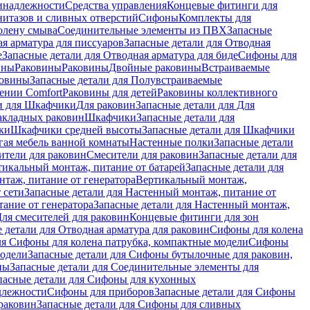
инадлежности
Средства управления
Концевые фитинги для
нитазов и сливных отверстий
Сифоны
Комплекты для
колену смыва
Соединительные элементы из ПВХ
Запасные
я арматура для писсуаров
Запасные детали для Отводная
е
Запасные детали для Отводная арматура для биде
Сифоны для
ины
Раковины
Раковины
Двойные раковины
Встраиваемые
ковины
Запасные детали для Полувстраиваемые
ении Comfort
Pаковины для детей
Раковины коллективного
и для Шкафчики
Для раковин
Запасные детали для Для
накладных pаковин
Шкафчики
Запасные детали для
ки
Шкафчики средней высоты
Запасные детали для Шкафчики
гая мебель ванной комнаты
Настенные полки
Запасные детали
ители для раковин
Смесители для раковин
Запасные детали для
тикальный монтаж, питание от батарей
Запасные детали для
нтаж, питание от генератора
Вертикальный монтаж,
 сети
Запасные детали для Настенный монтаж, питание от
ание от генератора
Запасные детали для Настенный монтаж,
Для смесителей для раковин
Концевые фитинги для зон
 детали для Отводная арматура для раковин
Сифоны для колена
ля Сифоны для колена патрубка, компактные модели
Сифоны
модели
Запасные детали для Сифоны бутылочные для раковин,
ны
Запасные детали для Соединительные элементы для
пасные детали для Сифоны для кухонных
длежности
Сифоны для приборов
Запасные детали для Сифоны
раковин
Запасные детали для Сифоны для сливных