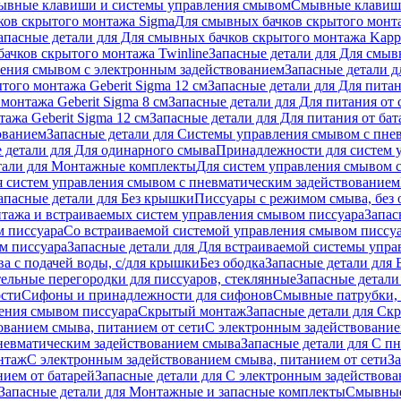
ывные клавиши и системы управления смывом
Смывные клави
ков скрытого монтажа Sigma
Для смывных бачков скрытого монт
апасные детали для Для смывных бачков скрытого монтажа Kapp
ачков скрытого монтажа Twinline
Запасные детали для Для смыв
ения смывом с электронным задействованием
Запасные детали 
того монтажа Geberit Sigma 12 см
Запасные детали для Для питан
монтажа Geberit Sigma 8 см
Запасные детали для Для питания от 
ажа Geberit Sigma 12 см
Запасные детали для Для питания от бат
ованием
Запасные детали для Системы управления смывом с пне
 детали для Для одинарного смыва
Принадлежности для систем 
тали для Монтажные комплекты
Для систем управления смывом 
я систем управления смывом с пневматическим задействованием
апасные детали для Без крышки
Писсуары с режимом смыва, без 
тажа и встраиваемых систем управления смывом писсуара
Запас
м писсуара
Со встраиваемой системой управления смывом писсу
м писсуара
Запасные детали для Для встраиваемой системы упр
а с подачей воды, с/для крышки
Без ободка
Запасные детали для 
тельные перегородки для писсуаров, стеклянные
Запасные детали
ости
Сифоны и принадлежности для сифонов
Смывные патрубки, 
ения смывом писсуара
Скрытый монтаж
Запасные детали для Ск
ованием смыва, питанием от сети
С электронным задействование
невматическим задействованием смыва
Запасные детали для С п
нтаж
С электронным задействованием смыва, питанием от сети
З
ием от батарей
Запасные детали для С электронным задействова
Запасные детали для Монтажные и запасные комплекты
Смывные