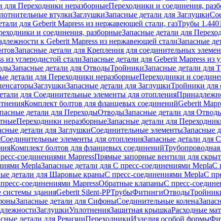
и для Переходники неразборные
Переходники и соединения, раз
лотнительные втулки
Заглушки
Запасные детали для Заглушки
Со
тали для Geberit Mapress из нержавеющей стали, газ
Трубы 1.440
реходники и соединения, разборные
Запасные детали для Перехо
длежности к Geberit Mapress из нержавеющей стали
Запасные де
нтов
Запасные детали для Крепления для соединительных элеме
ss из углеродистой стали
Запасные детали для Geberit Mapress из 
оды
Запасные детали для Отводы
Тройники
Запасные детали для 
ые детали для Переходники неразборные
Переходники и соедине
пенсаторы
Заглушки
Запасные детали для Заглушки
Тройники для 
етали для Соединительные элементы для отопления
Принадлежнос
отнения
Комплект болтов для фланцевых соединений
Geberit Mapr
пасные детали для Переходы
Отводы
Запасные детали для Отвод
стные
Переходники неразборные
Запасные детали для Переходник
асные детали для Заглушки
Соединительные элементы
Запасные 
я
Соединительные элементы для отопления
Запасные детали для 
ния
Комплект болтов для фланцевых соединений
Трубопроводная
пресс-соединениями Mapress
Прямые запорные вентили для скры
ниями Mepla
Запасные детали для С пресс-соединениями Mepla
С 
ные детали для Шаровые краны
С пресс-соединениями Mepla
С пр
 пресс-соединениями Mapress
Обратные клапаны
С пресс-соедине
 системы здания
Geberit Silent-PP
Трубы
Фитинги
Отводы
Тройник
фоны
Запасные детали для Сифоны
Соединительные колена
Запас
длежности
Заглушки
Уплотнения
Защитная крышка
Расходные ма
асные детали для Ревизии
Переходники
Изделия особой формы
Фи