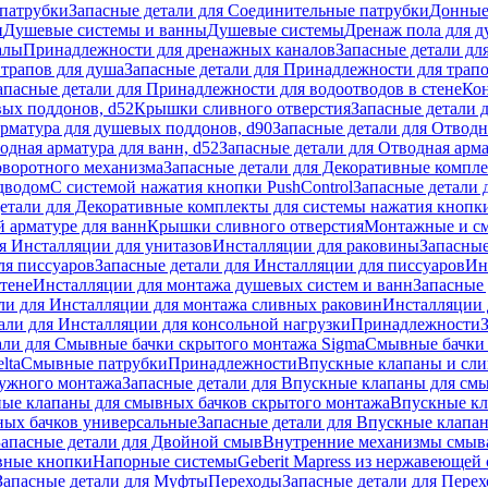
патрубки
Запасные детали для Соединительные патрубки
Донные
и
Душевые системы и ванны
Душевые системы
Дренаж пола для 
алы
Принадлежности для дренажных каналов
Запасные детали дл
трапов для душа
Запасные детали для Принадлежности для трапо
апасные детали для Принадлежности для водоотводов в стене
Кон
вых поддонов, d52
Крышки сливного отверстия
Запасные детали 
рматура для душевых поддонов, d90
Запасные детали для Отводн
одная арматура для ванн, d52
Запасные детали для Отводная арма
оворотного механизма
Запасные детали для Декоративные компл
дводом
С системой нажатия кнопки PushControl
Запасные детали 
етали для Декоративные комплекты для системы нажатия кнопки
 арматуре для ванн
Крышки сливного отверстия
Монтажные и с
я Инсталляции для унитазов
Инсталляции для раковины
Запасные
ля писсуаров
Запасные детали для Инсталляции для писсуаров
Ин
стене
Инсталляции для монтажа душевых систем и ванн
Запасные 
ли для Инсталляции для монтажа сливных раковин
Инсталляции 
али для Инсталляции для консольной нагрузки
Принадлежности
али для Смывные бачки скрытого монтажа Sigma
Смывные бачки
lta
Смывные патрубки
Принадлежности
Впускные клапаны и сл
ружного монтажа
Запасные детали для Впускные клапаны для см
ные клапаны для смывных бачков скрытого монтажа
Впускные кл
ых бачков универсальные
Запасные детали для Впускные клапа
Запасные детали для Двойной смыв
Внутренние механизмы смыв
ные кнопки
Напорные системы
Geberit Mapress из нержавеющей 
Запасные детали для Муфты
Переходы
Запасные детали для Пере