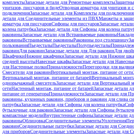
комплекты
Запасные детали для Ремонтные комплекты
Защитны
унитазов, писсуаров и биде
Отводная арматура для унитазов и 
подключения
Запасные детали для Комплекты для подключения
детали для Соединительные элементы из ПВХ
Манжеты и защи
арматура для писсуаров
Cифоны для писсуаров
Запасные детали
колена патрубка
Запасные детали для Сифоны для колена патру
раковины
Запасные детали для Встраиваемые раковины
Наклад
раковины
Встраиваемые раковины
Раковины под столешницу
За
пользования
Пьедесталы
Пьедесталы
Полупьедесталы
Принадлеж
раковин
Для раковин
Запасные детали для Для раковин
Для двой
Шкафчики
Нижние шкафчики
Запасные детали для Нижние шк
средней высоты
Навесные шкафы
Запасные детали для Навесн
для Настенные полки
Принадлежности
Перегородки для выдви
Смесители для раковин
Вертикальный монтаж, питание от сети
Вертикальный монтаж, питание от батарей
Вертикальный монта
однорычажный смеситель
Запасные детали для Вертикальный 
сети
Настенный монтаж, питание от батарей
Запасные детали д
питание от генератора
Принадлежности
Запасные детали для П
раковины, кухонных раковин, приборов и раковин для слива с
патрубка
Запасные детали для Сифоны для колена патрубка
Сифо
бутылочные для раковин
Запасные детали для Сифоны бутылоч
компактные модели
Внутристенные сифоны
Запасные детали д
раковины
Облицовка
Соединительные элементы
Уплотнения
Пер
раковин
Соединительные патрубки
Запасные детали для Соеди
для приборов
Соединительные элементы
Запасные детали для 