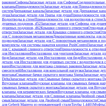
раковин
Сифоны
Запасные детали для Сифоны
Соединительные 
клапаны
Принадлежности
Запасные детали для Принадлежност
систем
Дренажные каналы
Запасные детали для Дренажные кан
душа
Запасные детали для Трапы для душа
Принадлежности для 
Водоотводы в стене
Принадлежности для водоотводов в стене
З
душевых поддонов, d52
Запасные детали для Сифоны для душе
душевых поддонов, d62
Крышки сливного отверстия
Отводная а
отверстия
Запасные детали для Крышки сливного отверстия
Отв
для С поворотным механизмом
Декоративные комплекты для п
подводом
Запасные детали для С поворотным механизмом и по
комплекты для системы нажатия кнопки PushControl
Запасные д
для С крышкой сливного отверстия
Принадлежности к отводной
для Инсталляции
Инсталляции для унитазов
Запасные детали дл
биде
Запасные детали для Инсталляции для биде
Инсталляции д
детали для Инсталляции для душевых систем с водоотводом в 
ванн
Инсталляции для монтажа сливных раковин
Запасные дета
смесителей
Инсталляции для консольной нагрузки
Запасные дет
монтажа
Смывные бачки скрытого монтажа Sigma
Запасные дет
Delta
Запасные детали для Смывные бачки скрытого монтажа De
Впускные клапаны
Впускные клапаны для смывных бачков на
смывных бачков скрытого монтажа
Запасные детали для Впуск
клапаны для керамических бачков
Впускные клапаны для смывн
клапаны
Запасные детали для Сливные клапаны
Двойной смыв
смыв
Запасные детали для Двойной смыв
Принадлежности
Смыв
для Geberit Mapress из нержавеющей стали
Трубы 1.4401
Муфты