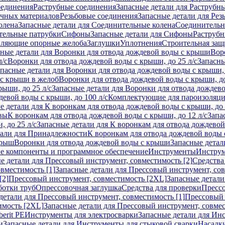
оединения
Раструбные соединения
Запасные детали для Раструбн
ичных материалов
Резьбовые соединения
Запасные детали для Рез
олена
Запасные детали для Соединительные колена
Соединитель
тельные патрубки
Сифоны
Запасные детали для Сифоны
Раструб
ляющие опорные желоба
Заглушки
Уплотнения
Строительная защ
сные детали для Воронки для отвода дождевой воды с крыши
Вор
л/с
Воронки для отвода дождевой воды с крыши, до 25 л/с
Запасны
пасные детали для Воронки для отвода дождевой воды с крыши, 
 с крыши в желоб
Воронки для отвода дождевой воды с крыши, до
ыши, до 25 л/с
Запасные детали для Воронки для отвода дождево
девой воды с крыши, до 100 л/с
Комплектующие для пароизоляц
е детали для К воронкам для отвода дождевой воды с крыши, до 
вы
К воронкам для отвода дождевой воды с крыши, до 12 л/с
Запа
 до 25 л/с
Запасные детали для К воронкам для отвода дождевой 
тали для Принадлежности
К воронкам для отвода дождевой воды
крыш
Воронки для отвода дождевой воды с крыши
Запасные детал
е компоненты и программное обеспечение
Инструменты
Инструм
е детали для Прессовый инструмент, совместимость [2]
Средства
вместимость [1]
Запасные детали для Прессовый инструмент, сов
[2]
Прессовый инструмент, совместимость [2XL]
Запасные детали
ботки труб
Опрессовочная заглушка
Средства для проверки
Прессо
детали для Прессовый инструмент, совместимость [1]
Прессовый 
имость [2XL]
Запасные детали для Прессовый инструмент, совме
erit PE
Инструменты для электросварки
Запасные детали для Ин
и
Запасные детали для Инструменты для стыковой сварки
Насадки