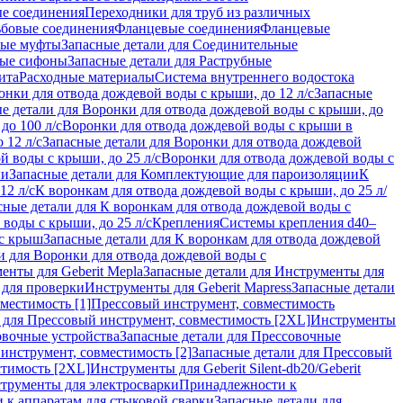
ые соединения
Переходники для труб из различных
ьбовые соединения
Фланцевые соединения
Фланцевые
ные муфты
Запасные детали для Соединительные
ные сифоны
Запасные детали для Раструбные
ита
Расходные материалы
Система внутреннего водостока
онки для отвода дождевой воды с крыши, до 12 л/с
Запасные
е детали для Воронки для отвода дождевой воды с крыши, до
до 100 л/с
Воронки для отвода дождевой воды с крыши в
 12 л/с
Запасные детали для Воронки для отвода дождевой
й воды с крыши, до 25 л/с
Воронки для отвода дождевой воды с
ии
Запасные детали для Комплектующие для пароизоляции
К
12 л/с
К воронкам для отвода дождевой воды с крыши, до 25 л/
сные детали для К воронкам для отвода дождевой воды с
воды с крыши, до 25 л/с
Крепления
Системы крепления d40–
 с крыш
Запасные детали для К воронкам для отвода дождевой
и для Воронки для отвода дождевой воды с
енты для Geberit Mepla
Запасные детали для Инструменты для
 для проверки
Инструменты для Geberit Mapress
Запасные детали
местимость [1]
Прессовый инструмент, совместимость
 для Прессовый инструмент, совместимость [2XL]
Инструменты
вочные устройства
Запасные детали для Прессовочные
инструмент, совместимость [2]
Запасные детали для Прессовый
стимость [2XL]
Инструменты для Geberit Silent-db20/Geberit
струменты для электросварки
Принадлежности к
 к аппаратам для стыковой сварки
Запасные детали для