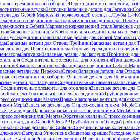
и для Переходники неразборные
Переходники и соединения, раз
лотнительные втулки
Заглушки
Запасные детали для Заглушки
Со
тали для Geberit Mapress из нержавеющей стали, газ
Трубы 1.440
реходники и соединения, разборные
Запасные детали для Перехо
длежности к Geberit Mapress из нержавеющей стали
Запасные де
нтов
Запасные детали для Крепления для соединительных элеме
ss из углеродистой стали
Запасные детали для Geberit Mapress из 
оды
Запасные детали для Отводы
Тройники
Запасные детали для 
ые детали для Переходники неразборные
Переходники и соедине
пенсаторы
Заглушки
Запасные детали для Заглушки
Тройники для 
етали для Соединительные элементы для отопления
Принадлежнос
отнения
Комплект болтов для фланцевых соединений
Geberit Mapr
пасные детали для Переходы
Отводы
Запасные детали для Отвод
стные
Переходники неразборные
Запасные детали для Переходник
асные детали для Заглушки
Соединительные элементы
Запасные 
я
Соединительные элементы для отопления
Запасные детали для 
ния
Комплект болтов для фланцевых соединений
Трубопроводная
пресс-соединениями Mapress
Прямые запорные вентили для скры
ниями Mepla
Запасные детали для С пресс-соединениями Mepla
С 
ные детали для Шаровые краны
С пресс-соединениями Mepla
С пр
 пресс-соединениями Mapress
Обратные клапаны
С пресс-соедине
 системы здания
Geberit Silent-PP
Трубы
Фитинги
Отводы
Тройник
фоны
Запасные детали для Сифоны
Соединительные колена
Запас
длежности
Заглушки
Уплотнения
Защитная крышка
Расходные ма
асные детали для Ревизии
Переходники
Изделия особой формы
Фи