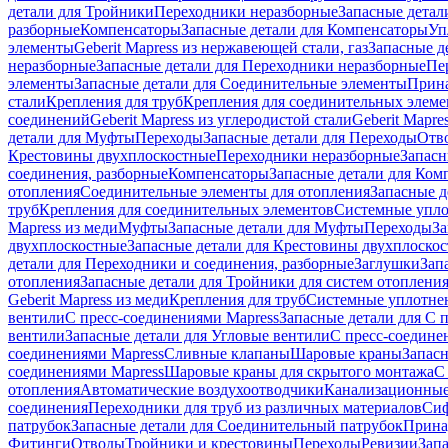
детали для Тройники
Переходники неразборные
Запасные детал
разборные
Компенсаторы
Запасные детали для Компенсаторы
Уп
элементы
Geberit Mapress из нержавеющей стали, газ
Запасные де
неразборные
Запасные детали для Переходники неразборные
Пе
элементы
Запасные детали для Соединительные элементы
Прина
стали
Крепления для труб
Крепления для соединительных элеме
соединений
Geberit Mapress из углеродистой стали
Geberit Mapre
детали для Муфты
Переходы
Запасные детали для Переходы
Отв
Крестовины двухплоскостные
Переходники неразборные
Запасн
соединения, разборные
Компенсаторы
Запасные детали для Ком
отопления
Соединительные элементы для отопления
Запасные д
труб
Крепления для соединительных элементов
Системные упл
Mapress из меди
Муфты
Запасные детали для Муфты
Переходы
За
двухплоскостные
Запасные детали для Крестовины двухплоско
детали для Переходники и соединения, разборные
Заглушки
Зап
отопления
Запасные детали для Тройники для систем отоплени
Geberit Mapress из меди
Крепления для труб
Системные уплотне
вентили
С пресс-соединениями Mapress
Запасные детали для С 
вентили
Запасные детали для Угловые вентили
С пресс-соедине
соединениями Mapress
Сливные клапаны
Шаровые краны
Запас
соединениями Mapress
Шаровые краны для скрытого монтажа
С
отопления
Автоматические воздухоотводчики
Канализационные
соединения
Переходники для труб из различных материалов
Си
патрубок
Запасные детали для Соединительный патрубок
Прина
Фитинги
Отводы
Тройники и крестовины
Переходы
Ревизии
Зап