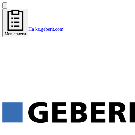
На kz.geberit.com
Мои списки