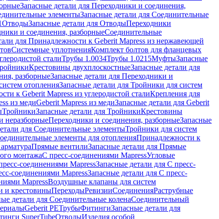
борные
Запасные детали для Переходники и соединения,
единительные элементы
Запасные детали для Соединительные
1
Отводы
Запасные детали для Отводы
Переходники
дники и соединения, разборные
Соединительные
тали для Принадлежности к Geberit Mapress из нержавеющей
нтов
Системные уплотнения
Комплект болтов для фланцевых
углеродистой стали
Трубы 1.0034
Трубы 1.0215
Муфты
Запасные
Тройники
Крестовины двухплоскостные
Запасные детали для
ния, разборные
Запасные детали для Переходники и
систем отопления
Запасные детали для Тройники для систем
ти к Geberit Mapress из углеродистой стали
Крепления для
ess из меди
Geberit Mapress из меди
Запасные детали для Geberit
ы
Тройники
Запасные детали для Тройники
Крестовины
и неразборные
Переходники и соединения, разборные
Запасные
детали для Соединительные элементы
Тройники для систем
Соединительные элементы для отопления
Принадлежности к
 арматура
Прямые вентили
Запасные детали для Прямые
того монтажа
С пресс-соединениями Mapress
Угловые
пресс-соединениями Mapress
Запасные детали для С пресс-
есс-соединениями Mapress
Запасные детали для С пресс-
ниями Mapress
Воздушные клапаны для систем
и и крестовины
Переходы
Ревизии
Соединения
Раструбные
ные детали для Соединительные колена
Соединительный
териалы
Geberit PE
Трубы
Фитинги
Запасные детали для
тинги SuperTube
Отводы
Изделия особой