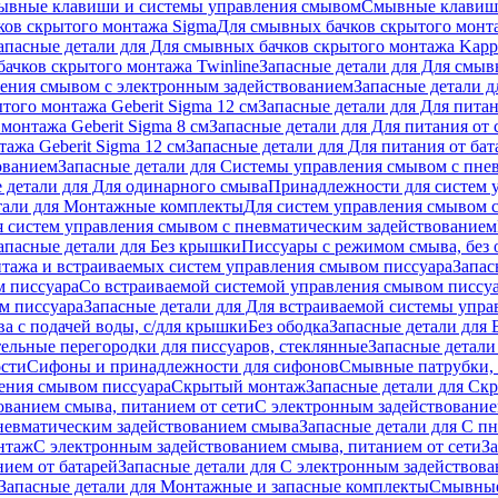
ывные клавиши и системы управления смывом
Смывные клави
ков скрытого монтажа Sigma
Для смывных бачков скрытого монт
апасные детали для Для смывных бачков скрытого монтажа Kapp
ачков скрытого монтажа Twinline
Запасные детали для Для смыв
ения смывом с электронным задействованием
Запасные детали 
того монтажа Geberit Sigma 12 см
Запасные детали для Для питан
монтажа Geberit Sigma 8 см
Запасные детали для Для питания от 
ажа Geberit Sigma 12 см
Запасные детали для Для питания от бат
ованием
Запасные детали для Системы управления смывом с пне
 детали для Для одинарного смыва
Принадлежности для систем 
тали для Монтажные комплекты
Для систем управления смывом 
я систем управления смывом с пневматическим задействованием
апасные детали для Без крышки
Писсуары с режимом смыва, без 
тажа и встраиваемых систем управления смывом писсуара
Запас
м писсуара
Со встраиваемой системой управления смывом писсу
м писсуара
Запасные детали для Для встраиваемой системы упр
а с подачей воды, с/для крышки
Без ободка
Запасные детали для 
тельные перегородки для писсуаров, стеклянные
Запасные детали
ости
Сифоны и принадлежности для сифонов
Смывные патрубки, 
ения смывом писсуара
Скрытый монтаж
Запасные детали для Ск
ованием смыва, питанием от сети
С электронным задействование
невматическим задействованием смыва
Запасные детали для С п
нтаж
С электронным задействованием смыва, питанием от сети
З
ием от батарей
Запасные детали для С электронным задействова
Запасные детали для Монтажные и запасные комплекты
Смывные