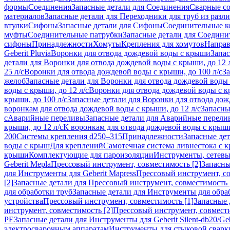
формы
Соединения
Запасные детали для Соединения
Сварные с
материалов
Запасные детали для Переходники для труб из разл
втулки
Сифоны
Запасные детали для Сифоны
Соединительные к
муфты
Соединительные патрубки
Запасные детали для Соедини
сифоны
Принадлежности
Хомуты
Крепления для хомутов
Направ
Geberit Pluvia
Воронки для отвода дождевой воды с крыши
Запа
детали для Воронки для отвода дождевой воды с крыши, до 12 
25 л/с
Воронки для отвода дождевой воды с крыши, до 100 л/с
За
желоб
Запасные детали для Воронки для отвода дождевой воды
воды с крыши, до 12 л/с
Воронки для отвода дождевой воды с кр
крыши, до 100 л/с
Запасные детали для Воронки для отвода дож
воронкам для отвода дождевой воды с крыши, до 12 л/с
Запасны
с
Аварийные переливы
Запасные детали для Аварийные перели
крыши, до 12 л/с
К воронкам для отвода дождевой воды с крыши,
200
Системы крепления d250–315
Принадлежности
Запасные де
воды с крыш
Для креплений
Самотечная система ливнестока с 
крыши
Комплектующие для пароизоляции
Инструменты, сетевы
Geberit Mepla
Прессовый инструмент, совместимость [2]
Запасны
для Инструменты для Geberit Mapress
Прессовый инструмент, со
[2]
Запасные детали для Прессовый инструмент, совместимость 
для обработки труб
Запасные детали для Инструменты для обра
устройства
Прессовый инструмент, совместимость [1]
Запасные 
инструмент, совместимость [2]
Прессовый инструмент, совмест
PE
Запасные детали для Инструменты для Geberit Silent-db20/Geb
электросварочным аппаратам
Инструменты для стыковой сварк