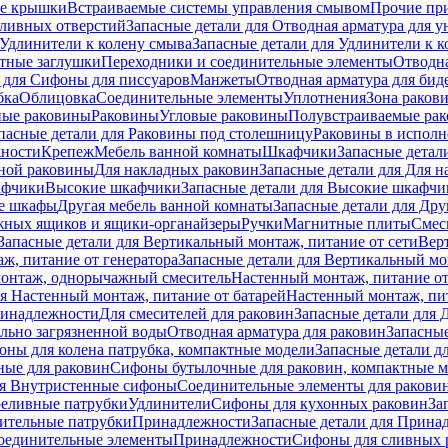
е крышки
Встраиваемые системы управления смывом
Прочие пр
сливных отверстий
Запасные детали для Отводная арматура для у
Удлинители к колену смыва
Запасные детали для Удлинители к 
тные заглушки
Переходники и соединительные элементы
Отводна
 для Cифоны для писсуаров
Манжеты
Отводная арматура для бид
бка
Облицовка
Соединительные элементы
Уплотнения
Зона раков
ные раковины
Раковины
Угловые раковины
Полувстраиваемые ра
пасные детали для Раковины под столешницу
Раковины в исполн
ности
Крепеж
Мебель ванной комнаты
Шкафчики
Запасные детал
ной раковины
Для накладных pаковин
Запасные детали для Для 
афчики
Высокие шкафчики
Запасные детали для Высокие шкафчи
ые шкафы
Другая мебель ванной комнаты
Запасные детали для Дру
жных ящиков и ящики-органайзеры
Ручки
Магнитные плиты
Смес
Запасные детали для Вертикальный монтаж, питание от сети
Вер
ж, питание от генератора
Запасные детали для Вертикальный мо
монтаж, однорычажный смеситель
Настенный монтаж, питание от
ля Настенный монтаж, питание от батарей
Настенный монтаж, пит
ринадлежности
Для смесителей для раковин
Запасные детали для 
ильно загрязненной воды
Отводная арматура для раковин
Запасные
ны для колена патрубка, компактные модели
Запасные детали д
ные для раковин
Сифоны бутылочные для раковин, компактные 
ля Внутристенные сифоны
Соединительные элементы для ракови
еливные патрубки
Удлинители
Сифоны для кухонных раковин
За
нительные патрубки
Принадлежности
Запасные детали для Прина
Соединительные элементы
Принадлежности
Сифоны для сливных 