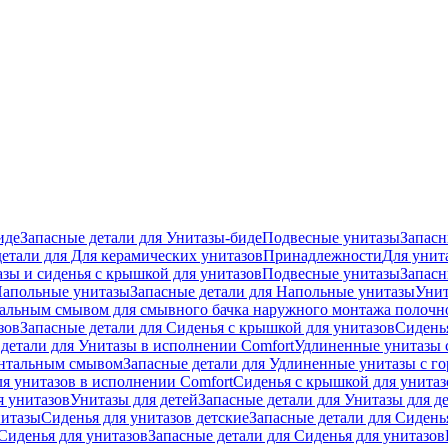
иде
Запасные детали для Унитазы-биде
Подвесные унитазы
Запасн
детали для Для керамических унитазов
Принадлежности
Для унит
зы и сиденья с крышкой для унитазов
Подвесные унитазы
Запасн
апольные унитазы
Запасные детали для Напольные унитазы
Унит
кальным смывом для смывного бачка наружного монтажа полочн
зов
Запасные детали для Сиденья с крышкой для унитазов
Сидень
детали для Унитазы в исполнении Comfort
Удлиненные унитазы 
онтальным смывом
Запасные детали для Удлиненные унитазы с 
ля унитазов в исполнении Comfort
Сиденья с крышкой для унитаз
я унитазов
Унитазы для детей
Запасные детали для Унитазы для д
нитазы
Сиденья для унитазов детские
Запасные детали для Сидень
Сиденья для унитазов
Запасные детали для Сиденья для унитазов