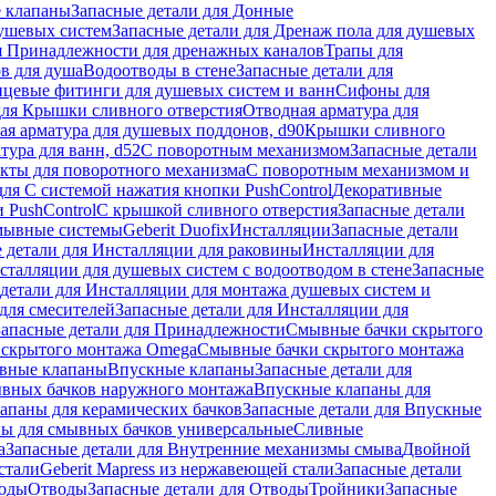
 клапаны
Запасные детали для Донные
душевых систем
Запасные детали для Дренаж пола для душевых
я Принадлежности для дренажных каналов
Трапы для
в для душа
Водоотводы в стене
Запасные детали для
цевые фитинги для душевых систем и ванн
Сифоны для
для Крышки сливного отверстия
Отводная арматура для
ая арматура для душевых поддонов, d90
Крышки сливного
тура для ванн, d52
С поворотным механизмом
Запасные детали
екты для поворотного механизма
С поворотным механизмом и
для С системой нажатия кнопки PushControl
Декоративные
 PushControl
С крышкой сливного отверстия
Запасные детали
мывные системы
Geberit Duofix
Инсталляции
Запасные детали
 детали для Инсталляции для раковины
Инсталляции для
сталляции для душевых систем с водоотводом в стене
Запасные
детали для Инсталляции для монтажа душевых систем и
для смесителей
Запасные детали для Инсталляции для
Запасные детали для Принадлежности
Смывные бачки скрытого
 скрытого монтажа Omega
Смывные бачки скрытого монтажа
ивные клапаны
Впускные клапаны
Запасные детали для
ывных бачков наружного монтажа
Впускные клапаны для
апаны для керамических бачков
Запасные детали для Впускные
ны для смывных бачков универсальные
Сливные
а
Запасные детали для Внутренние механизмы смыва
Двойной
стали
Geberit Mapress из нержавеющей стали
Запасные детали
ходы
Отводы
Запасные детали для Отводы
Тройники
Запасные