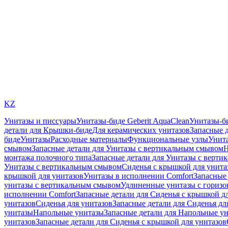
KZ
Унитазы и писсуары
Унитазы-биде Geberit AquaClean
Унитазы-б
детали для Крышки-биде
Для керамических унитазов
Запасные 
биде
Унитазы
Расходные материалы
Функциональные узлы
Унита
смывом
Запасные детали для Унитазы с вертикальным смывом
Н
монтажа полочного типа
Запасные детали для Унитазы с верти
Унитазы с вертикальным смывом
Сиденья с крышкой для унита
крышкой для унитазов
Унитазы в исполнении Comfort
Запасные 
унитазы с вертикальным смывом
Удлиненные унитазы с гориз
исполнении Comfort
Запасные детали для Сиденья с крышкой д
унитазов
Сиденья для унитазов
Запасные детали для Сиденья дл
унитазы
Напольные унитазы
Запасные детали для Напольные у
унитазов
Запасные детали для Сиденья с крышкой для унитазов