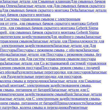
ши
Запасные детали для Смывные клавиши
Для смывных бачков
ажа Omega
Запасные детали для Для смывных бачков скрытого
a
Для смывных бачков скрытого монтажа Delta
Запасные детали
ных бачков скрытого монтажа
для Системы управления смывом с электронным
ия от сети, для смывных бачков скрытого монтажа Geberit
сети, для смывных бачков скрытого монтажа Geberit Sigma
арей, для смывных бачков скрытого монтажа Geberit Sigma
вматическим задействованием
Для двойного смыва
Запасные
управления смывом
Запасные детали для Принадлежности для
с электронным задействованием
Запасные детали для Для
Писсуары
Писсуары с режимом смыва, с ободком
Запасные
ободка
Запасные детали для Писсуары с режимом смыва, без
ные детали для Для систем управления смывом писсуара
ара
Запасные детали для Со встраиваемой системой управления
авления смывом писсуара
Писсуары, режим смыва с подачей
Без ободка
Разделительные перегородки для писсуаров
Запасные
 для Разделительные перегородки для писсуаров,
колена смыва и переходники
Запасные детали для Смывные
рытый монтаж
С электронным задействованием смыва,
м смыва, питанием от батарей
Запасные детали для С
невматическим задействованием смыва
Basic
Запасные детали
апасные детали для С электронным задействованием смыва,
нием смыва, питанием от батарей
Принадлежности
Запасные
 патрубки, колена смыва и переходники
Ремонтные