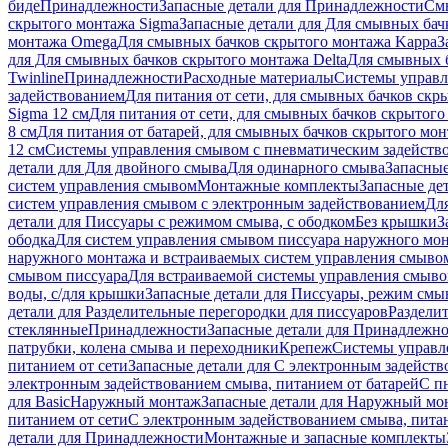
биде
Принадлежности
Запасные детали для Принадлежности
См
скрытого монтажа Sigma
Запасные детали для Для смывных бач
монтажа Omega
Для смывных бачков скрытого монтажа Kappa
З
для Для смывных бачков скрытого монтажа Delta
Для смывных б
Twinline
Принадлежности
Расходные материалы
Системы управл
задействованием
Для питания от сети, для смывных бачков скры
Sigma 12 см
Для питания от сети, для смывных бачков скрытого 
8 см
Для питания от батарей, для смывных бачков скрытого монт
12 см
Системы управления смывом с пневматическим задейств
детали для Для двойного смыва
Для одинарного смыва
Запасные
систем управления смывом
Монтажные комплекты
Запасные де
систем управления смывом с электронным задействованием
Дл
детали для Писсуары с режимом смыва, с ободком
Без крышки
З
ободка
Для систем управления смывом писсуара наружного мон
наружного монтажа и встраиваемых систем управления смыво
смывом писсуара
Для встраиваемой системы управления смыво
воды, с/для крышки
Запасные детали для Писсуары, режим смыв
детали для Разделительные перегородки для писсуаров
Раздели
стеклянные
Принадлежности
Запасные детали для Принадлежн
патрубки, колена смыва и переходники
Крепеж
Системы управл
питанием от сети
Запасные детали для С электронным задейств
электронным задействованием смыва, питанием от батарей
С п
для Basic
Наружный монтаж
Запасные детали для Наружный мо
питанием от сети
С электронным задействованием смыва, питан
детали для Принадлежности
Монтажные и запасные комплекты