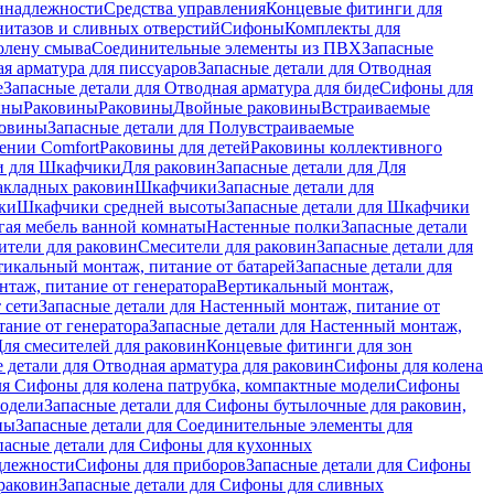
инадлежности
Средства управления
Концевые фитинги для
нитазов и сливных отверстий
Сифоны
Комплекты для
колену смыва
Соединительные элементы из ПВХ
Запасные
я арматура для писсуаров
Запасные детали для Отводная
е
Запасные детали для Отводная арматура для биде
Сифоны для
ины
Раковины
Раковины
Двойные раковины
Встраиваемые
ковины
Запасные детали для Полувстраиваемые
ении Comfort
Pаковины для детей
Раковины коллективного
и для Шкафчики
Для раковин
Запасные детали для Для
накладных pаковин
Шкафчики
Запасные детали для
ки
Шкафчики средней высоты
Запасные детали для Шкафчики
гая мебель ванной комнаты
Настенные полки
Запасные детали
ители для раковин
Смесители для раковин
Запасные детали для
тикальный монтаж, питание от батарей
Запасные детали для
нтаж, питание от генератора
Вертикальный монтаж,
 сети
Запасные детали для Настенный монтаж, питание от
ание от генератора
Запасные детали для Настенный монтаж,
Для смесителей для раковин
Концевые фитинги для зон
 детали для Отводная арматура для раковин
Сифоны для колена
ля Сифоны для колена патрубка, компактные модели
Сифоны
модели
Запасные детали для Сифоны бутылочные для раковин,
ны
Запасные детали для Соединительные элементы для
пасные детали для Сифоны для кухонных
длежности
Сифоны для приборов
Запасные детали для Сифоны
раковин
Запасные детали для Сифоны для сливных