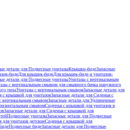
ые детали для Подвесные унитазы
Крышки-биде
Запасные
азов-биде
Для крышек-биде
Для крышек-биде и унитазов-
ые детали для Подвесные унитазы
Унитазы с вертикальным
азы с вертикальным смывом для смывного бачка наружного
ого типа
Унитазы с вертикальным смывом
Запасные детали для
я с крышкой для унитазов
Запасные детали для Сиденья с
с вертикальным смывом
Запасные детали для Удлиненные
горизонтальным смывом
Сиденья с крышкой для унитазов в
ов
Запасные детали для Сиденья с крышкой для
етей
Подвесные унитазы
Запасные детали для Подвесные
я для унитазов детские
Сиденья с крышкой для
Биде
Подвесные биде
Запасные детали для Подвесные