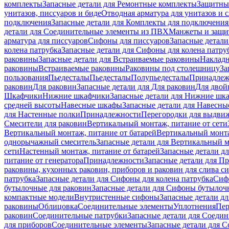
комплекты
Запасные детали для Ремонтные комплекты
Защитны
унитазов, писсуаров и биде
Отводная арматура для унитазов и 
подключения
Запасные детали для Комплекты для подключения
детали для Соединительные элементы из ПВХ
Манжеты и защи
арматура для писсуаров
Cифоны для писсуаров
Запасные детали
колена патрубка
Запасные детали для Сифоны для колена патру
раковины
Запасные детали для Встраиваемые раковины
Наклад
раковины
Встраиваемые раковины
Раковины под столешницу
За
пользования
Пьедесталы
Пьедесталы
Полупьедесталы
Принадлеж
раковин
Для раковин
Запасные детали для Для раковин
Для двой
Шкафчики
Нижние шкафчики
Запасные детали для Нижние шк
средней высоты
Навесные шкафы
Запасные детали для Навесн
для Настенные полки
Принадлежности
Перегородки для выдви
Смесители для раковин
Вертикальный монтаж, питание от сети
Вертикальный монтаж, питание от батарей
Вертикальный монта
однорычажный смеситель
Запасные детали для Вертикальный 
сети
Настенный монтаж, питание от батарей
Запасные детали д
питание от генератора
Принадлежности
Запасные детали для П
раковины, кухонных раковин, приборов и раковин для слива с
патрубка
Запасные детали для Сифоны для колена патрубка
Сифо
бутылочные для раковин
Запасные детали для Сифоны бутылоч
компактные модели
Внутристенные сифоны
Запасные детали д
раковины
Облицовка
Соединительные элементы
Уплотнения
Пер
раковин
Соединительные патрубки
Запасные детали для Соеди
для приборов
Соединительные элементы
Запасные детали для 